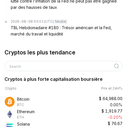
lutte contre l'inflation de la Fed ne peut pas être gagnée
par des hausses de taux
2026-08-08 03:01
(UTC)
Neutral
TBL Hebdomadaire #180 : Trésor américain et la Fed,
marché du travail et liquidité
Cryptos les plus tendance
Search
Cryptos à plus forte capitalisation boursière
Crypto
Prix et 24H%
$
64,988.00
Bitcoin
0.00%
BTC
$
1,919.77
Ethereum
-0.20%
ETH
$
76.67
Solana