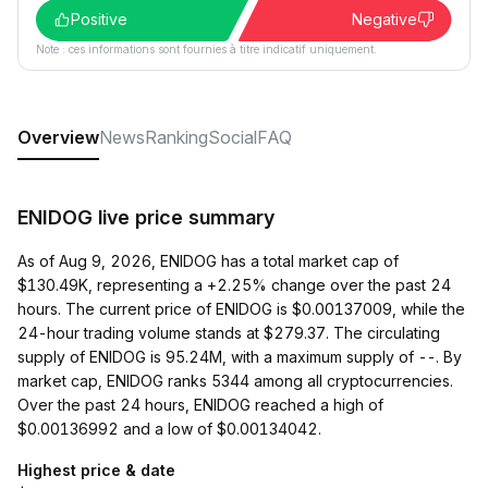
Positive
Negative
Note : ces informations sont fournies à titre indicatif uniquement.
Overview
News
Ranking
Social
FAQ
ENIDOG live price summary
As of Aug 9, 2026, ENIDOG has a total market cap of
$130.49K, representing a +2.25% change over the past 24
hours. The current price of ENIDOG is $0.00137009, while the
24-hour trading volume stands at $279.37. The circulating
supply of ENIDOG is 95.24M, with a maximum supply of --. By
market cap, ENIDOG ranks 5344 among all cryptocurrencies.
Over the past 24 hours, ENIDOG reached a high of
$0.00136992 and a low of $0.00134042.
Highest price & date