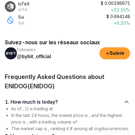
$
0.00296671
IoTeX
+22.10%
IOTX
$
0.694148
Sui
+0.20%
SUI
Suivez-nous sur les réseaux sociaux
Followers
+
Suivre
@bybit_official
Frequently Asked Questions about
ENIDOG(ENIDOG)
1. How much is today?
As of , () is trading at .
In the last 24 hours, the lowest price is , and the highest
price is , with a trading volume of .
The market cap is , ranking it # among all cryptocurrencies.