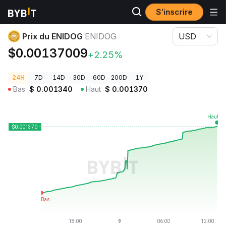
S’inscrire
Prix des cryptos
Prix du ENIDOG ENIDOG
Prix du ENIDOG
ENIDOG
USD
$0.00137009
+2.25%
24H
7D
14D
30D
60D
200D
1Y
Bas
$
0.001340
Haut
$
0.001370