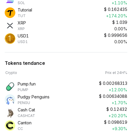
+1.10%
SOL
$
0.162435
Tutorial
+174.20%
TUT
$
1.039
XRP
0.00%
XRP
$
0.999656
USD1
0.00%
USD1
Tokens tendance
Crypto
Prix et 24H%
$
0.00268313
Pump.fun
+12.00%
PUMP
$
0.00634088
Pudgy Penguins
+1.70%
PENGU
$
0.12432
Cash Cat
+20.20%
CASHCAT
$
0.098619
Canton
+9.30%
CC