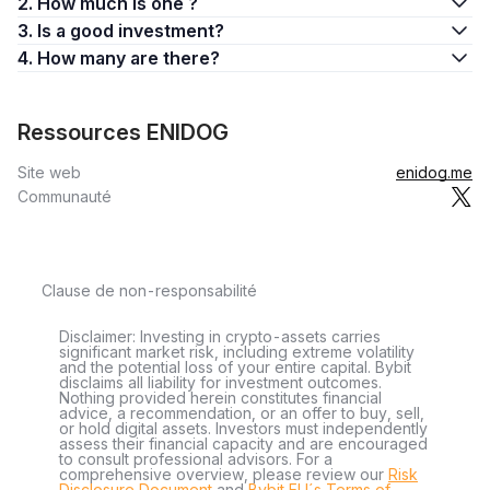
2. How much is one ?
3. Is a good investment?
4. How many are there?
Ressources ENIDOG
Site web
enidog.me
Communauté
Clause de non-responsabilité
Disclaimer: Investing in crypto-assets carries
significant market risk, including extreme volatility
and the potential loss of your entire capital. Bybit
disclaims all liability for investment outcomes.
Nothing provided herein constitutes financial
advice, a recommendation, or an offer to buy, sell,
or hold digital assets. Investors must independently
assess their financial capacity and are encouraged
to consult professional advisors. For a
comprehensive overview, please review our
Risk
Disclosure Document
and
Bybit EU´s Terms of