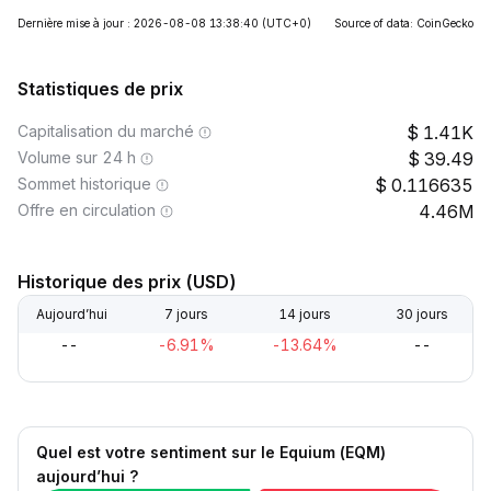
Dernière mise à jour : 2026-08-08 13:38:40
(UTC+0)
Source of data: CoinGecko
Statistiques de prix
Capitalisation du marché
1.41K
Volume sur 24 h
39.49
Sommet historique
0.116635
Offre en circulation
4.46M
Historique des prix (USD)
Aujourd’hui
7 jours
14 jours
30 jours
--
-6.91%
-13.64%
--
Quel est votre sentiment sur le Equium (EQM)
aujourd’hui ?