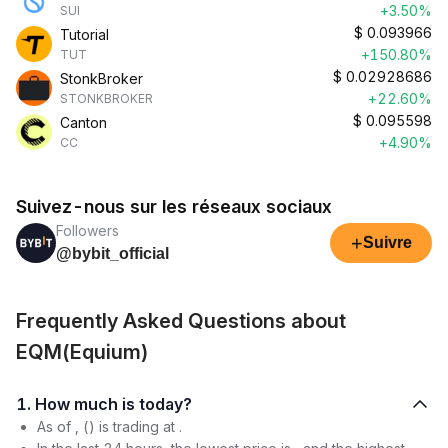
+3.50%
SUI
$
0.093966
Tutorial
+150.80%
TUT
$
0.02928686
StonkBroker
+22.60%
STONKBROKER
$
0.095598
Canton
+4.90%
CC
Suivez-nous sur les réseaux sociaux
Followers
+
Suivre
@bybit_official
Frequently Asked Questions about
EQM(Equium)
1. How much is today?
As of , () is trading at .