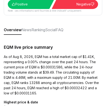
Positive
Negative
Note : ces informations sont fournies à titre indicatif uniquement.
Overview
News
Ranking
Social
FAQ
EQM live price summary
As of Aug 8, 2026, EQM has a total market cap of $1.41K,
representing a 0.00% change over the past 24 hours. The
current price of EQM is $0.00031586, while the 24-hour
trading volume stands at $39.49. The circulating supply of
EQM is 4.46M, with a maximum supply of 21.00M. By market
cap, EQM ranks 13288 among all cryptocurrencies. Over the
past 24 hours, EQM reached a high of $0.00032422 and a
low of $0.00031165.
Highest price & date