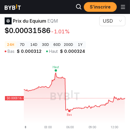
S’inscrire
Prix des cryptos
Prix du Equium EQM
Prix du Equium
EQM
USD
$0.00031586
-1.01%
24H
7D
14D
30D
60D
200D
1Y
Bas
$
0.000312
Haut
$
0.000324