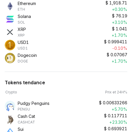
$
1,918.71
Ethereum
+0.30%
ETH
$
76.19
Solana
+3.10%
SOL
$
1.041
XRP
+1.70%
XRP
$
0.999411
USD1
-0.10%
USD1
$
0.07067
Dogecoin
+1.70%
DOGE
Tokens tendance
Crypto
Prix et 24H%
$
0.00633266
Pudgy Penguins
+5.70%
PENGU
$
0.117711
Cash Cat
+23.30%
CASHCAT
$
0.693921
Sui