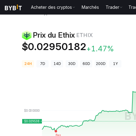
Acheter des cryptos
Marchés
Trader
Tra
Prix des cryptos
Prix du Ethix ETHIX
Prix du Ethix
ETHIX
$0.02950182
+1.47%
24H
7D
14D
30D
60D
200D
1Y