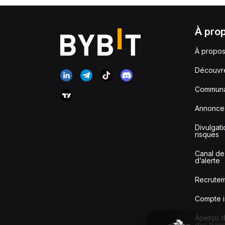
À pro
À propos
Découvr
Communa
Annonce
Divulgat
risques
Canal de
d’alerte
Recrute
Compte i
Aperçu de
des tran