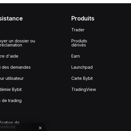
sistance
Produits
Trader
yer un dossier ou
Produits
réclamation
dérivés
re d'aide
Earn
vi des demandes
Launchpad
ur utilisateur
Carte Bybit
démie Bybit
TradingView
s de trading
fication de
thenticité