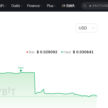
dFi
Outils
Finance
Plus
🔥
XAUT/US
USD
Bas
$
0.029092
Haut
$
0.030841