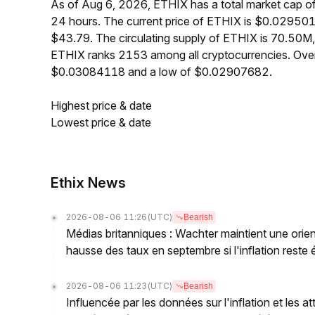
As of Aug 6, 2026, ETHIX has a total market cap o
24 hours. The current price of ETHIX is $0.029501
$43.79. The circulating supply of ETHIX is 70.50M
ETHIX ranks 2153 among all cryptocurrencies. Over
$0.03084118 and a low of $0.02907682.
Highest price & date
Lowest price & date
Ethix News
2026-08-06 11:26
(UTC)
Bearish
Médias britanniques : Wachter maintient une orie
hausse des taux en septembre si l'inflation reste 
2026-08-06 11:23
(UTC)
Bearish
Influencée par les données sur l'inflation et les a