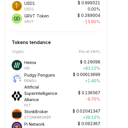
$
0.999321
USD1
0.00%
USD1
$
0.289004
GRVT Token
-15.60%
GRVT
Tokens tendance
Crypto
Prix et 24H%
$
0.29098
Heima
+83.10%
HEI
$
0.00613699
Pudgy Penguins
+1.40%
PENGU
Artificial
$
0.136567
Superintelligence
-9.70%
Alliance
FET
$
0.02041347
StonkBroker
+39.10%
STONKBROKER
$
0.092367
Pi Network