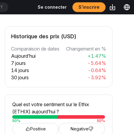
S’inscrire
Se connecter
DT
Historique des prix (USD)
Comparaison de dates
Changement en %
Aujourd’hui
+1.47%
7 jours
-5.64%
14 jours
-0.64%
30 jours
-3.92%
Quel est votre sentiment sur le Ethix
(ETHIX) aujourd’hui ?
50
%
50
%
Positive
Negative