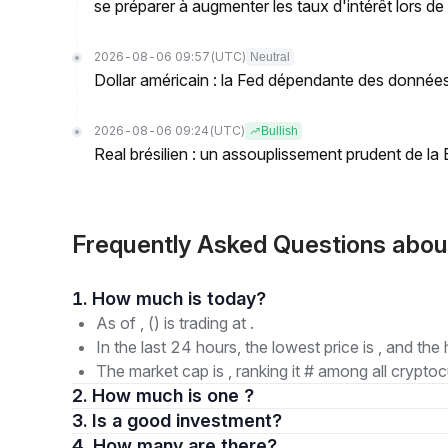
se préparer à augmenter les taux d'intérêt lors d
2026-08-06 09:57
(UTC)
Neutral
Dollar américain : la Fed dépendante des donnée
2026-08-06 09:24
(UTC)
Bullish
Real brésilien : un assouplissement prudent de la
Frequently Asked Questions abou
1. How much is today?
As of , () is trading at .
In the last 24 hours, the lowest price is , and the 
The market cap is , ranking it # among all cryptoc
2. How much is one ?
3. Is a good investment?
4. How many are there?