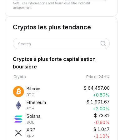
Note : ces informations sont fournies à titre indicatif
uniquement.
Cryptos les plus tendance
Search
Cryptos à plus forte capitalisation
boursière
Crypto
Prix et 24H%
$
64,457.00
Bitcoin
+0.80%
BTC
$
1,901.67
Ethereum
+2.00%
ETH
$
73.31
Solana
-0.60%
SOL
$
1.047
XRP
-1.10%
XRP