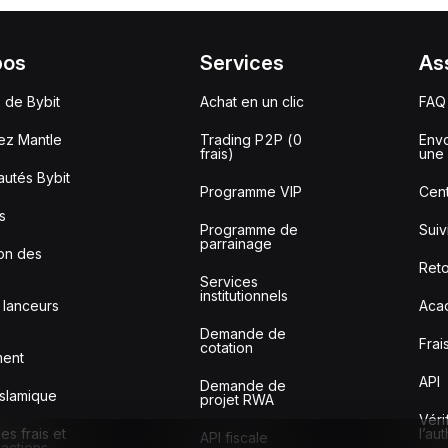
pos
Services
As
 de Bybit
Achat en un clic
FAQ
ez Mantle
Trading P2P (0
Envo
frais)
une 
utés Bybit
Programme VIP
Cent
s
Programme de
Sui
parrainage
ion des
Reto
Services
institutionnels
 lanceurs
Aca
Demande de
Frai
cotation
ment
API
Demande de
slamique
projet RWA
Véri
s frais et
l’au
API fiscale
sactions