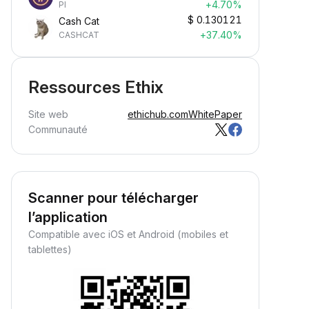
+4.70%
PI
$
0.130121
Cash Cat
+37.40%
CASHCAT
Ressources Ethix
Site web
ethichub.com
WhitePaper
Communauté
Scanner pour télécharger
l’application
Compatible avec iOS et Android (mobiles et
tablettes)