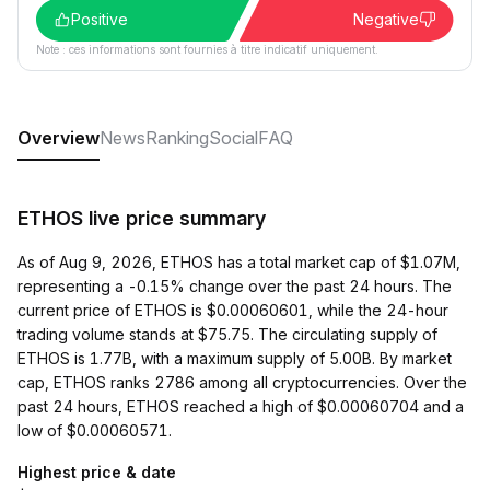
Positive
Negative
Note : ces informations sont fournies à titre indicatif uniquement.
Overview
News
Ranking
Social
FAQ
ETHOS live price summary
As of Aug 9, 2026, ETHOS has a total market cap of $1.07M,
representing a -0.15% change over the past 24 hours. The
current price of ETHOS is $0.00060601, while the 24-hour
trading volume stands at $75.75. The circulating supply of
ETHOS is 1.77B, with a maximum supply of 5.00B. By market
cap, ETHOS ranks 2786 among all cryptocurrencies. Over the
past 24 hours, ETHOS reached a high of $0.00060704 and a
low of $0.00060571.
Highest price & date