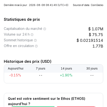
Dernière mise à jour : 2026-08-08 08:41:49
(UTC+0)
Source of data: CoinGecko
Statistiques de prix
Capitalisation du marché
1.07M
Volume sur 24 h
75.75
Sommet historique
0.02191514
Offre en circulation
1.77B
Historique des prix (USD)
Aujourd’hui
7 jours
14 jours
30 jours
-0.15%
--
+1.90%
--
Quel est votre sentiment sur le Ethos (ETHOS)
aujourd’hui ?