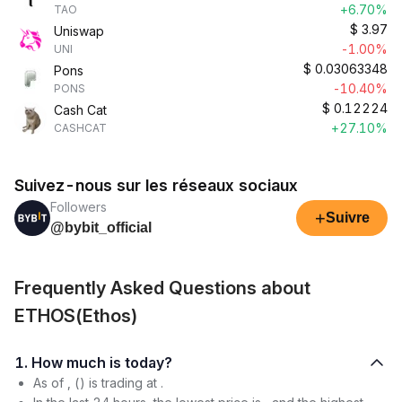
+6.70%
TAO
$
3.97
Uniswap
-1.00%
UNI
$
0.03063348
Pons
-10.40%
PONS
$
0.12224
Cash Cat
+27.10%
CASHCAT
Suivez-nous sur les réseaux sociaux
Followers
+
Suivre
@bybit_official
Frequently Asked Questions about
ETHOS(Ethos)
1. How much is today?
As of , () is trading at .