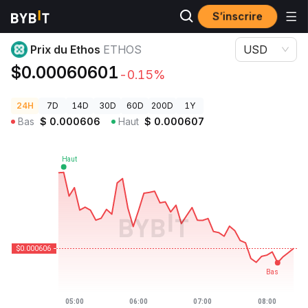
S’inscrire
Prix des cryptos
Prix du Ethos ETHOS
Prix du Ethos
ETHOS
USD
$0.00060601
-0.15%
24H
7D
14D
30D
60D
200D
1Y
Bas
$
0.000606
Haut
$
0.000607