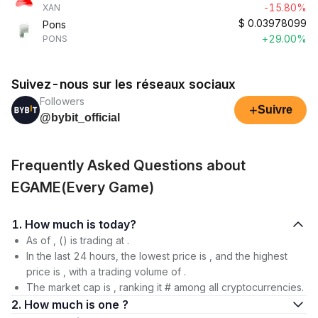
-15.80%
XAN
$
0.03978099
Pons
+29.00%
PONS
Suivez-nous sur les réseaux sociaux
Followers
+
Suivre
@bybit_official
Frequently Asked Questions about
EGAME(Every Game)
1. How much is today?
As of , () is trading at .
In the last 24 hours, the lowest price is , and the highest
price is , with a trading volume of .
The market cap is , ranking it # among all cryptocurrencies.
2. How much is one ?