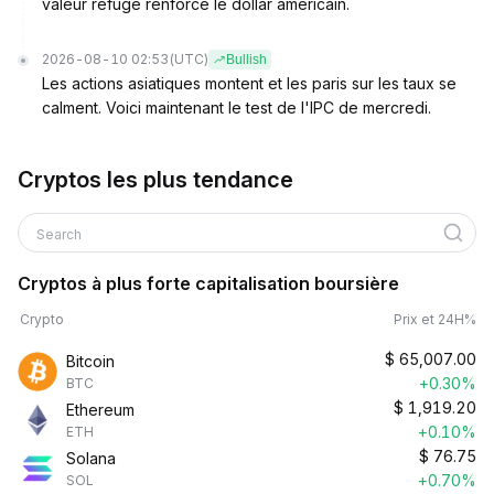
valeur refuge renforce le dollar américain.
2026-08-10 02:53
(UTC)
Bullish
Les actions asiatiques montent et les paris sur les taux se
calment. Voici maintenant le test de l'IPC de mercredi.
Cryptos les plus tendance
Search
Cryptos à plus forte capitalisation boursière
Crypto
Prix et 24H%
$
65,007.00
Bitcoin
+0.30%
BTC
$
1,919.20
Ethereum
+0.10%
ETH
$
76.75
Solana
+0.70%
SOL