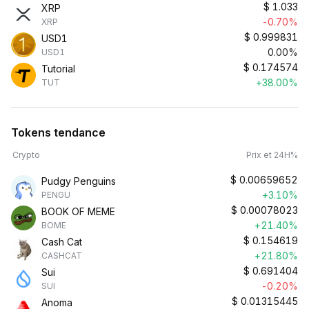
$
1.033
XRP
-0.70%
XRP
$
0.999831
USD1
0.00%
USD1
$
0.174574
Tutorial
+38.00%
TUT
Tokens tendance
Crypto
Prix et 24H%
$
0.00659652
Pudgy Penguins
+3.10%
PENGU
$
0.00078023
BOOK OF MEME
+21.40%
BOME
$
0.154619
Cash Cat
+21.80%
CASHCAT
$
0.691404
Sui
-0.20%
SUI
$
0.01315445
Anoma