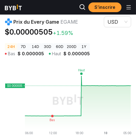
S’inscrire
Prix des cryptos
Prix du Every Game EGAME
Prix du Every Game
EGAME
USD
$0.00000505
+1.59%
24H
7D
14D
30D
60D
200D
1Y
Bas
$
0.000005
Haut
$
0.000005