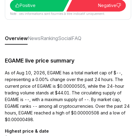
Positive
Negative
Note : ces informations sont fournies à titre indicatif uniquement.
Overview
News
Ranking
Social
FAQ
EGAME live price summary
As of Aug 10, 2026, EGAME has a total market cap of $--,
representing a 0.00% change over the past 24 hours. The
current price of EGAME is $0.00000505, while the 24-hour
trading volume stands at $44.01. The circulating supply of
EGAME is --, with a maximum supply of --. By market cap,
EGAME ranks -- among all cryptocurrencies. Over the past 24
hours, EGAME reached a high of $0.00000508 and a low of
$0.00000498.
Highest price & date