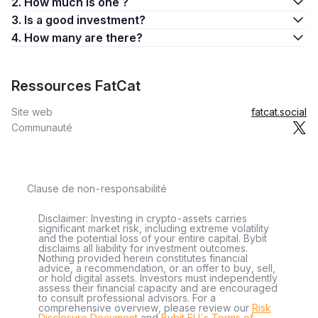
2. How much is one ?
3. Is a good investment?
4. How many are there?
Ressources FatCat
Site web
fatcat.social
Communauté
Clause de non-responsabilité
Disclaimer: Investing in crypto-assets carries
significant market risk, including extreme volatility
and the potential loss of your entire capital. Bybit
disclaims all liability for investment outcomes.
Nothing provided herein constitutes financial
advice, a recommendation, or an offer to buy, sell,
or hold digital assets. Investors must independently
assess their financial capacity and are encouraged
to consult professional advisors. For a
comprehensive overview, please review our
Risk
Disclosure Document
and
Bybit EU´s Terms of