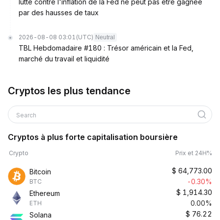
lutte contre l'inflation de la Fed ne peut pas être gagnée
par des hausses de taux
2026-08-08 03:01
(UTC)
Neutral
TBL Hebdomadaire #180 : Trésor américain et la Fed,
marché du travail et liquidité
Cryptos les plus tendance
Search
Cryptos à plus forte capitalisation boursière
Crypto
Prix et 24H%
$
64,773.00
Bitcoin
-0.30%
BTC
$
1,914.30
Ethereum
0.00%
ETH
$
76.22
Solana