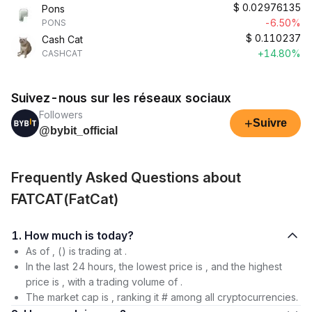
$
0.02976135
Pons
-6.50%
PONS
$
0.110237
Cash Cat
+14.80%
CASHCAT
Suivez-nous sur les réseaux sociaux
Followers
+
Suivre
@bybit_official
Frequently Asked Questions about
FATCAT(FatCat)
1. How much is today?
As of , () is trading at .
In the last 24 hours, the lowest price is , and the highest
price is , with a trading volume of .
The market cap is , ranking it # among all cryptocurrencies.