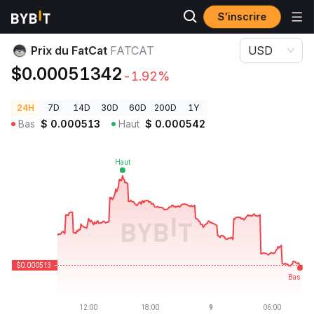
S’inscrire
Prix des cryptos
Prix du FatCat FATCAT
Prix du FatCat
FATCAT
USD
$0.00051342
-1.92%
24H
7D
14D
30D
60D
200D
1Y
Bas
$
0.000513
Haut
$
0.000542