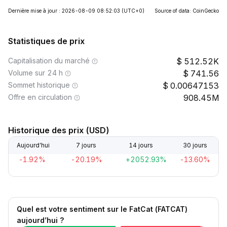
Dernière mise à jour : 2026-08-09 08:52:03
(UTC+0)
Source of data: CoinGecko
Statistiques de prix
Capitalisation du marché
512.52K
Volume sur 24 h
741.56
Sommet historique
0.00647153
Offre en circulation
908.45M
Historique des prix (USD)
Aujourd’hui
7 jours
14 jours
30 jours
-1.92%
-20.19%
+2052.93%
-13.60%
Quel est votre sentiment sur le FatCat (FATCAT)
aujourd’hui ?