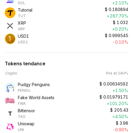
+2.10%
SOL
$
0.180894
Tutorial
+287.70%
TUT
$
1.032
XRP
+0.20%
XRP
$
0.999545
USD1
-0.10%
USD1
Tokens tendance
Crypto
Prix et 24H%
$
0.00634592
Pudgy Penguins
+1.50%
PENGU
$
0.01979171
Fake World Assets
+101.20%
FWA
$
205.43
Bittensor
+4.50%
TAO
$
3.98
Uniswap
-0.90%
UNI