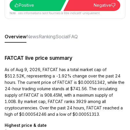
Positive
Negative
Note : ces informations sont fournies à titre indicatif uniquement.
Overview
News
Ranking
Social
FAQ
FATCAT live price summary
As of Aug 9, 2026, FATCAT has a total market cap of
$512.52K, representing a -1.92% change over the past 24
hours. The current price of FATCAT is $0.00051342, while the
24-hour trading volume stands at $741.56. The circulating
supply of FATCAT is 908.45M, with a maximum supply of
1.00B. By market cap, FATCAT ranks 3929 among all
cryptocurrencies. Over the past 24 hours, FATCAT reached a
high of $0.00054246 and a low of $0.00051313.
Highest price & date