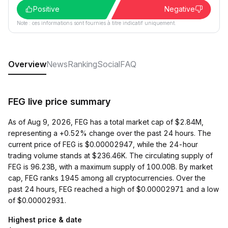
Positive
Negative
Note : ces informations sont fournies à titre indicatif uniquement.
Overview
News
Ranking
Social
FAQ
FEG live price summary
As of Aug 9, 2026, FEG has a total market cap of $2.84M,
representing a +0.52% change over the past 24 hours. The
current price of FEG is $0.00002947, while the 24-hour
trading volume stands at $236.46K. The circulating supply of
FEG is 96.23B, with a maximum supply of 100.00B. By market
cap, FEG ranks 1945 among all cryptocurrencies. Over the
past 24 hours, FEG reached a high of $0.00002971 and a low
of $0.00002931.
Highest price & date