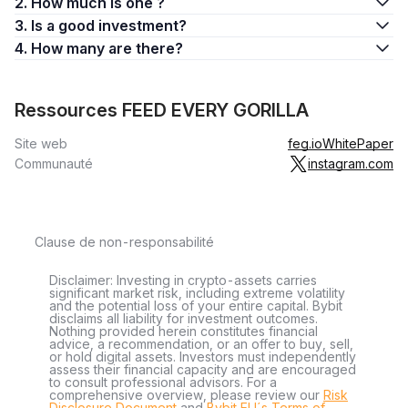
2. How much is one ?
3. Is a good investment?
4. How many are there?
Ressources FEED EVERY GORILLA
Site web
feg.io
WhitePaper
Communauté
instagram.com
Clause de non-responsabilité
Disclaimer: Investing in crypto-assets carries
significant market risk, including extreme volatility
and the potential loss of your entire capital. Bybit
disclaims all liability for investment outcomes.
Nothing provided herein constitutes financial
advice, a recommendation, or an offer to buy, sell,
or hold digital assets. Investors must independently
assess their financial capacity and are encouraged
to consult professional advisors. For a
comprehensive overview, please review our
Risk
Disclosure Document
and
Bybit EU´s Terms of