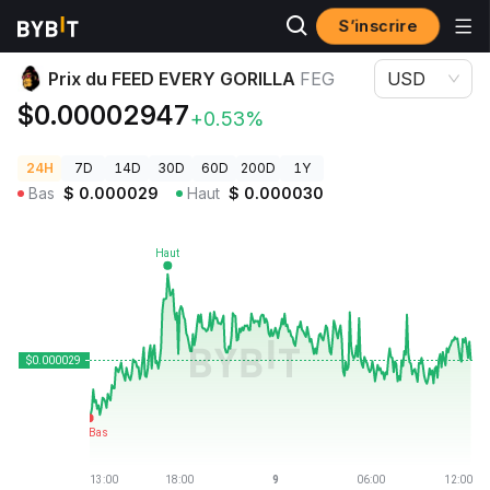
S’inscrire
Prix des cryptos
Prix du FEED EVERY GORILLA FEG
Prix du FEED EVERY GORILLA
FEG
USD
$0.00002947
+0.53%
24H
7D
14D
30D
60D
200D
1Y
Bas
$
0.000029
Haut
$
0.000030