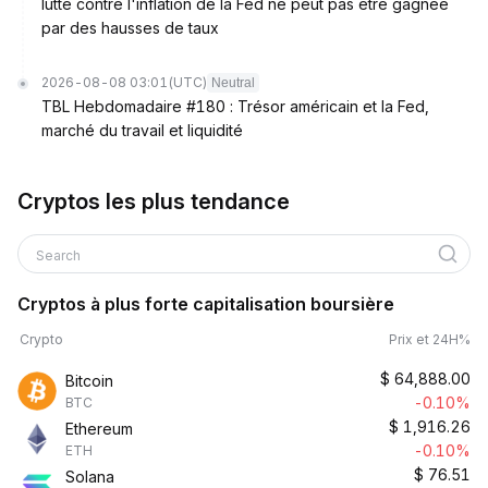
lutte contre l'inflation de la Fed ne peut pas être gagnée
par des hausses de taux
2026-08-08 03:01
(UTC)
Neutral
TBL Hebdomadaire #180 : Trésor américain et la Fed,
marché du travail et liquidité
Cryptos les plus tendance
Search
Cryptos à plus forte capitalisation boursière
Crypto
Prix et 24H%
$
64,888.00
Bitcoin
-0.10%
BTC
$
1,916.26
Ethereum
-0.10%
ETH
$
76.51
Solana