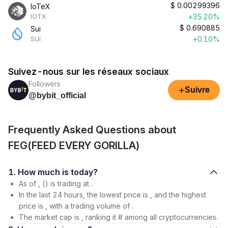
$
0.00299396
IoTeX
+35.20%
IOTX
$
0.690885
Sui
+0.10%
SUI
Suivez-nous sur les réseaux sociaux
Followers
+
Suivre
@bybit_official
Frequently Asked Questions about
FEG(FEED EVERY GORILLA)
1. How much is today?
As of , () is trading at .
In the last 24 hours, the lowest price is , and the highest
price is , with a trading volume of .
The market cap is , ranking it # among all cryptocurrencies.