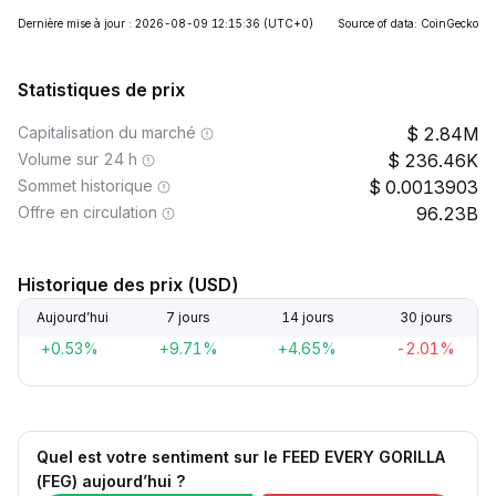
Dernière mise à jour : 2026-08-09 12:15:36
(UTC+0)
Source of data: CoinGecko
Statistiques de prix
Capitalisation du marché
2.84M
Volume sur 24 h
236.46K
Sommet historique
0.0013903
Offre en circulation
96.23B
Historique des prix (USD)
Aujourd’hui
7 jours
14 jours
30 jours
+0.53%
+9.71%
+4.65%
-2.01%
Quel est votre sentiment sur le FEED EVERY GORILLA
(FEG) aujourd’hui ?