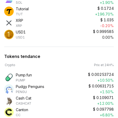
+1.90%
SOL
$
0.1724
Tutorial
+196.70%
TUT
$
1.035
XRP
-0.20%
XRP
$
0.999585
USD1
0.00%
USD1
Tokens tendance
Crypto
Prix et 24H%
$
0.00253724
Pump.fun
+10.50%
PUMP
$
0.00631715
Pudgy Penguins
+1.50%
PENGU
$
0.109071
Cash Cat
+12.00%
CASHCAT
$
0.097798
Canton
+6.80%
CC