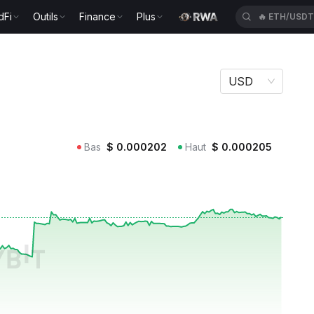
dFi
Outils
Finance
Plus
🔥
ETH/USD
USD
Bas
$
0.000202
Haut
$
0.000205