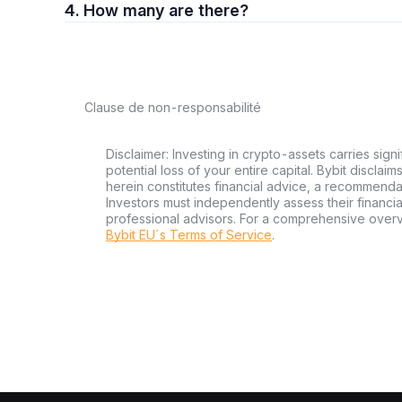
4. How many are there?
Clause de non-responsabilité
Disclaimer: Investing in crypto-assets carries signi
potential loss of your entire capital. Bybit disclai
herein constitutes financial advice, a recommendatio
Investors must independently assess their financi
professional advisors. For a comprehensive over
Bybit EU´s Terms of Service
.