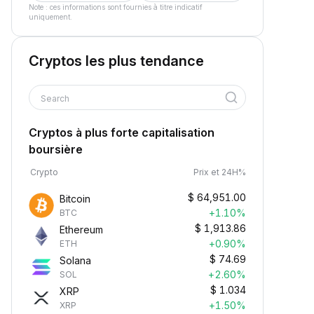
Note : ces informations sont fournies à titre indicatif
uniquement.
Cryptos les plus tendance
Search
Cryptos à plus forte capitalisation
boursière
Crypto
Prix et 24H%
$
64,951.00
Bitcoin
+1.10%
BTC
$
1,913.86
Ethereum
+0.90%
ETH
$
74.69
Solana
+2.60%
SOL
$
1.034
XRP
+1.50%
XRP