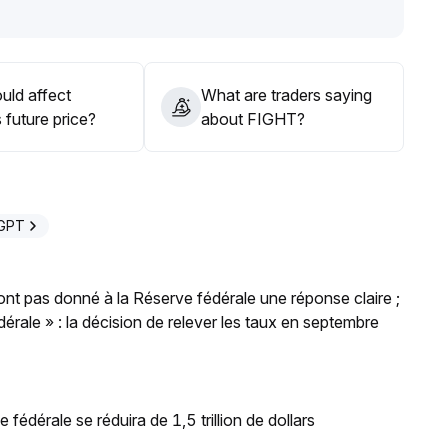
uld affect
What are traders saying
 future price?
about FIGHT?
eGPT
'ont pas donné à la Réserve fédérale une réponse claire ;
rale » : la décision de relever les taux en septembre
 fédérale se réduira de 1,5 trillion de dollars