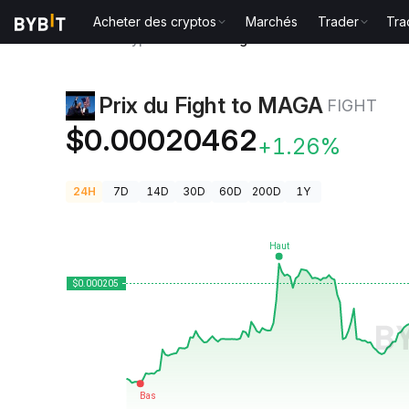
Acheter des cryptos
Marchés
Trader
Tra
Prix des cryptos
Prix du Fight to MAGA FIGHT
Prix du Fight to MAGA
FIGHT
$0.00020462
+1.26%
24H
7D
14D
30D
60D
200D
1Y