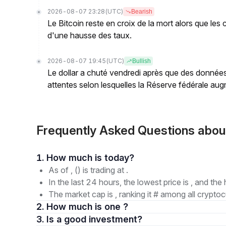
2026-08-07 23:28
(UTC)
Bearish
Le Bitcoin reste en croix de la mort alors que les
d'une hausse des taux.
2026-08-07 19:45
(UTC)
Bullish
Le dollar a chuté vendredi après que des données
attentes selon lesquelles la Réserve fédérale augm
Frequently Asked Questions abo
1. How much is today?
As of , () is trading at .
In the last 24 hours, the lowest price is , and the 
The market cap is , ranking it # among all cryptoc
2. How much is one ?
3. Is a good investment?