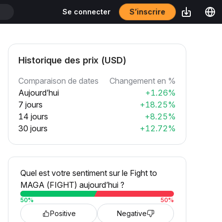
S’inscrire
Se connecter
T
Historique des prix (USD)
Comparaison de dates
Changement en %
Aujourd’hui
+1.26%
7 jours
+18.25%
14 jours
+8.25%
30 jours
+12.72%
Quel est votre sentiment sur le Fight to
MAGA (FIGHT) aujourd’hui ?
50
%
50
%
Positive
Negative