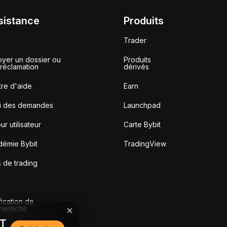
sistance
Produits
Trader
yer un dossier ou
Produits
réclamation
dérivés
re d'aide
Earn
vi des demandes
Launchpad
ur utilisateur
Carte Bybit
démie Bybit
TradingView
s de trading
fication de
thenticité
DT