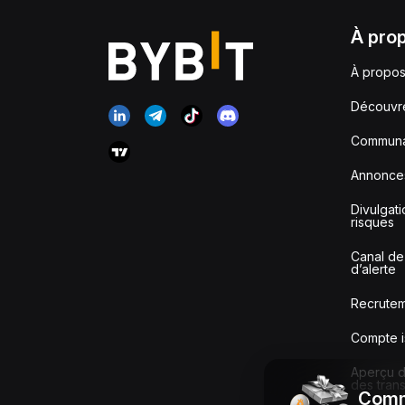
À pro
À propos
Découvr
Communa
Annonce
Divulgat
risques
Canal de
d’alerte
Recrute
Compte i
Aperçu de
des tran
Comm