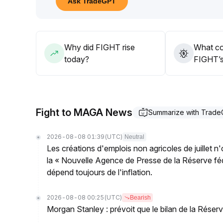
Ask TradeGPT
haussière
.
Why did FIGHT rise
What co
today?
FIGHT’s
Fight to MAGA News
Summarize with Trad
2026-08-08 01:39
(UTC)
Neutral
Les créations d'emplois non agricoles de juillet n
la « Nouvelle Agence de Presse de la Réserve fédé
dépend toujours de l'inflation.
2026-08-08 00:25
(UTC)
Bearish
Morgan Stanley : prévoit que le bilan de la Réserve