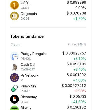
$
0.999899
USD1
0.00%
USD1
$
0.070208
Dogecoin
+1.70%
DOGE
Tokens tendance
Crypto
Prix et 24H%
$
0.00623757
Pudgy Penguins
+3.10%
PENGU
$
0.096109
Cash Cat
+3.40%
CASHCAT
$
0.091302
Pi Network
+4.00%
PI
$
0.00227412
Pump.fun
-0.90%
PUMP
$
0.05733
Biconomy
+41.80%
BICO
$
0.136182
Bitway