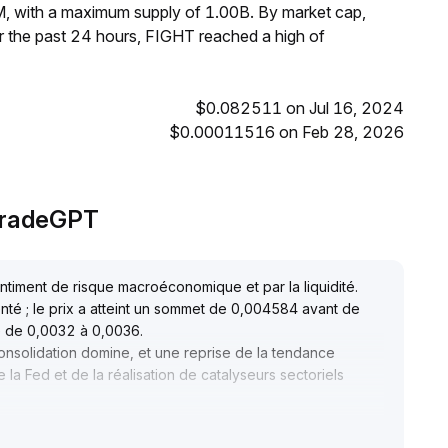
M, with a maximum supply of 1.00B. By market cap,
 the past 24 hours, FIGHT reached a high of
$0.082511 on Jul 16, 2024
$0.00011516 on Feb 28, 2026
 TradeGPT
entiment de risque macroéconomique et par la liquidité
.
té ; le prix a atteint un sommet de 0,004584 avant de
tte de 0,0032 à 0,0036
.
consolidation domine, et une reprise de la tendance
 la Fed et de la réalisation de catalyseurs sectoriels
e et le rythme d’avancement des applications IA
.
rait sortir de sa zone basse et reprendre une tendance