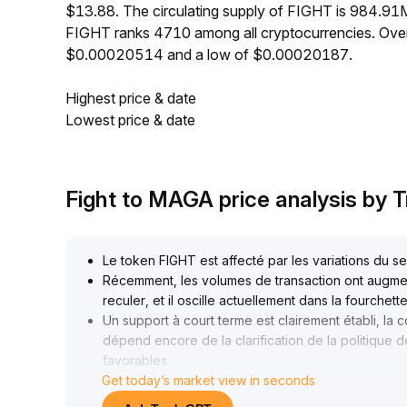
$13.88. The circulating supply of FIGHT is 984.91
FIGHT ranks 4710 among all cryptocurrencies. Over
$0.00020514 and a low of $0.00020187.
Highest price & date
Lowest price & date
Fight to MAGA price analysis by
Le token FIGHT est affecté par les variations du s
Récemment, les volumes de transaction ont augmen
reculer, et il oscille actuellement dans la fourche
Un support à court terme est clairement établi, la 
dépend encore de la clarification de la politique de
favorables
.
Get today’s market view in seconds
Il est recommandé de surveiller la liquidité global
Si l’appétit pour le risque s’améliore, FIGHT pour