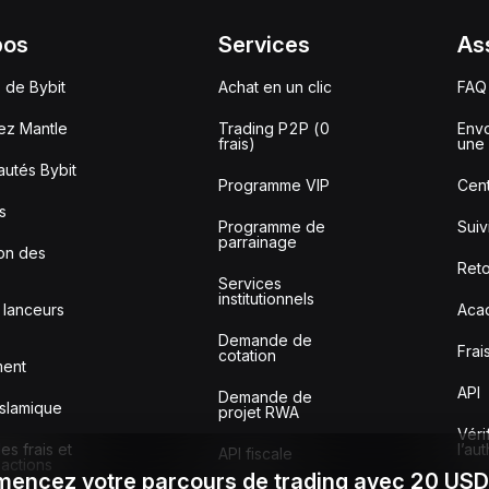
pos
Services
As
 de Bybit
Achat en un clic
FAQ
ez Mantle
Trading P2P (0
Envo
frais)
une 
utés Bybit
Programme VIP
Cent
s
Programme de
Sui
parrainage
ion des
Reto
Services
institutionnels
 lanceurs
Aca
Demande de
Frai
cotation
ment
API
Demande de
slamique
projet RWA
Véri
s frais et
l’au
API fiscale
sactions
encez votre parcours de trading avec 20 US