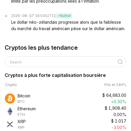
limité par les préoccupations liées à l'inflation.
2026-08-07 16:03
(UTC)
Bullish
Le dollar néo-zélandais progresse alors que la faiblesse
du marché du travail américain pèse sur le dollar américain.
Cryptos les plus tendance
Search
Cryptos à plus forte capitalisation boursière
Crypto
Prix et 24H%
$
64,683.00
Bitcoin
+0.30%
BTC
$
1,908.40
Ethereum
0.00%
ETH
$
1.017
XRP
-3.00%
XRP