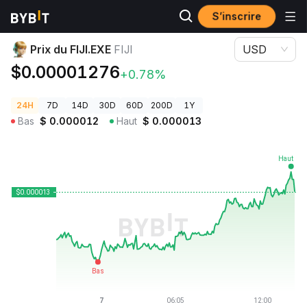
S’inscrire
Prix des cryptos
Prix du FIJI.EXE FIJI
Prix du FIJI.EXE
FIJI
USD
$0.00001276
+0.78%
24H
7D
14D
30D
60D
200D
1Y
Bas
$
0.000012
Haut
$
0.000013