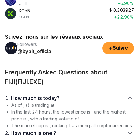
+6.90%
ETHFI
$
0.203927
KGeN
+22.90%
KGEN
Suivez-nous sur les réseaux sociaux
Followers
+
Suivre
@bybit_official
Frequently Asked Questions about
FIJI(FIJI.EXE)
1. How much is today?
As of , () is trading at .
In the last 24 hours, the lowest price is , and the highest
price is , with a trading volume of .
The market cap is , ranking it # among all cryptocurrencies.
2. How much is one ?