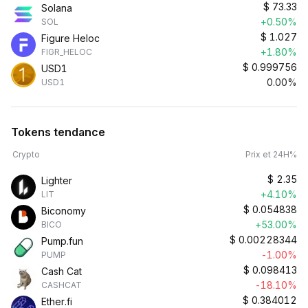
$
73.33
Solana
+0.50%
SOL
$
1.027
Figure Heloc
+1.80%
FIGR_HELOC
$
0.999756
USD1
0.00%
USD1
Tokens tendance
Crypto
Prix et 24H%
$
2.35
Lighter
+4.10%
LIT
$
0.054838
Biconomy
+53.00%
BICO
$
0.00228344
Pump.fun
-1.00%
PUMP
$
0.098413
Cash Cat
-18.10%
CASHCAT
$
0.384012
Ether.fi