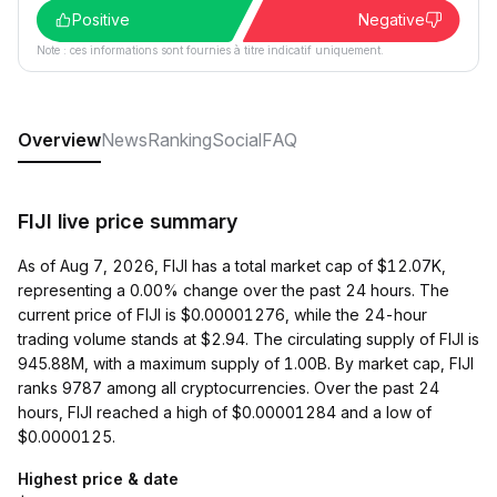
Positive
Negative
Note : ces informations sont fournies à titre indicatif uniquement.
Overview
News
Ranking
Social
FAQ
FIJI live price summary
As of Aug 7, 2026, FIJI has a total market cap of $12.07K,
representing a 0.00% change over the past 24 hours. The
current price of FIJI is $0.00001276, while the 24-hour
trading volume stands at $2.94. The circulating supply of FIJI is
945.88M, with a maximum supply of 1.00B. By market cap, FIJI
ranks 9787 among all cryptocurrencies. Over the past 24
hours, FIJI reached a high of $0.00001284 and a low of
$0.0000125.
Highest price & date