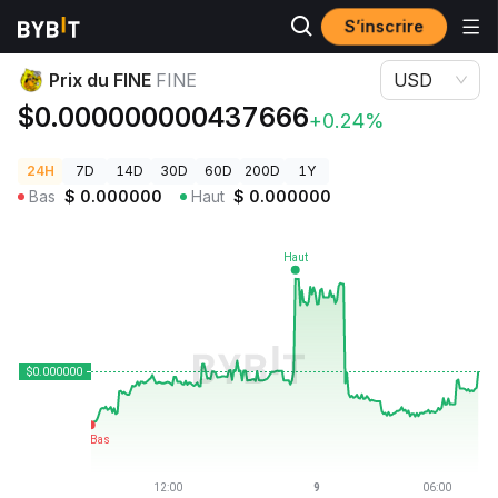
S’inscrire
Prix des cryptos
Prix du FINE FINE
Prix du FINE
FINE
USD
$0.000000000437666
+0.24%
24H
7D
14D
30D
60D
200D
1Y
Bas
$
0.000000
Haut
$
0.000000