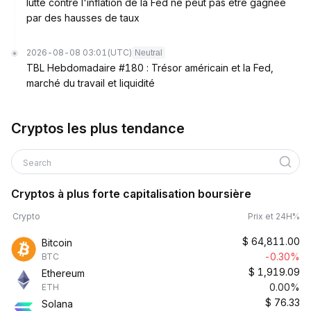
lutte contre l'inflation de la Fed ne peut pas être gagnée
par des hausses de taux
2026-08-08 03:01
(UTC)
Neutral
TBL Hebdomadaire #180 : Trésor américain et la Fed,
marché du travail et liquidité
Cryptos les plus tendance
Search
Cryptos à plus forte capitalisation boursière
Crypto
Prix et 24H%
$
64,811.00
Bitcoin
-0.30%
BTC
$
1,919.09
Ethereum
0.00%
ETH
$
76.33
Solana