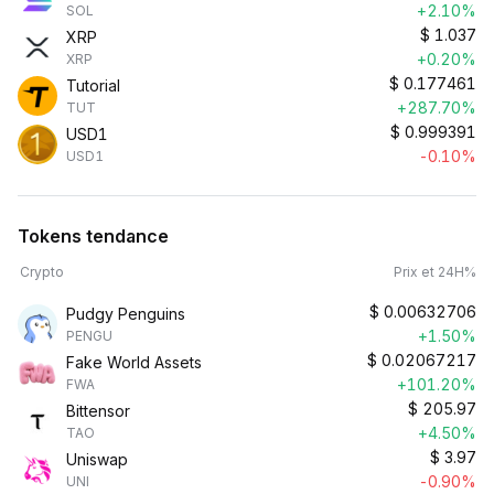
+2.10%
SOL
$
1.037
XRP
+0.20%
XRP
$
0.177461
Tutorial
+287.70%
TUT
$
0.999391
USD1
-0.10%
USD1
Tokens tendance
Crypto
Prix et 24H%
$
0.00632706
Pudgy Penguins
+1.50%
PENGU
$
0.02067217
Fake World Assets
+101.20%
FWA
$
205.97
Bittensor
+4.50%
TAO
$
3.97
Uniswap
-0.90%
UNI