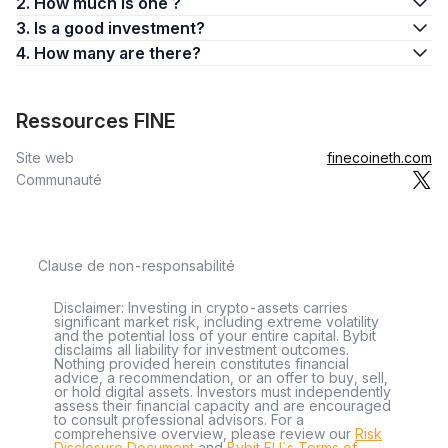
2. How much is one ?
3. Is a good investment?
4. How many are there?
Ressources FINE
Site web
finecoineth.com
Communauté
Clause de non-responsabilité
Disclaimer: Investing in crypto-assets carries
significant market risk, including extreme volatility
and the potential loss of your entire capital. Bybit
disclaims all liability for investment outcomes.
Nothing provided herein constitutes financial
advice, a recommendation, or an offer to buy, sell,
or hold digital assets. Investors must independently
assess their financial capacity and are encouraged
to consult professional advisors. For a
comprehensive overview, please review our
Risk
Disclosure Document
and
Bybit EU´s Terms of