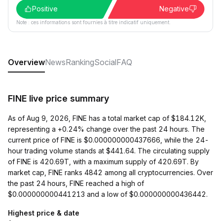
Positive
Negative
Note : ces informations sont fournies à titre indicatif uniquement.
Overview
News
Ranking
Social
FAQ
FINE live price summary
As of Aug 9, 2026, FINE has a total market cap of $184.12K,
representing a +0.24% change over the past 24 hours. The
current price of FINE is $0.000000000437666, while the 24-
hour trading volume stands at $441.64. The circulating supply
of FINE is 420.69T, with a maximum supply of 420.69T. By
market cap, FINE ranks 4842 among all cryptocurrencies. Over
the past 24 hours, FINE reached a high of
$0.000000000441213 and a low of $0.000000000436442.
Highest price & date