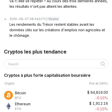
va-t-elle se répéter ? Au cours des trois dernières années,
les résultats n'ont pas atteint les attentes.
2026-08-07 08:44
(UTC)
Neutral
Les rendements du Trésor restent stables avant les
données clés sur les créations d'emplois non agricoles et
le chômage.
Cryptos les plus tendance
Search
Cryptos à plus forte capitalisation boursière
Crypto
Prix et 24H%
$
64,816.00
Bitcoin
-0.10%
BTC
$
1,912.16
Ethereum
-0.10%
ETH