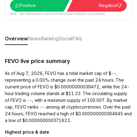
Positive
Negative
Note : ces informations sont fournies à titre indicatif uniquement.
Overview
News
Ranking
Social
FAQ
FEVO live price summary
As of Aug 7, 2026, FEVO has a total market cap of $--,
representing a 0.00% change over the past 24 hours. The
current price of FEVO is $0.00000000039472, while the 24-
hour trading volume stands at $11.23. The circulating supply
of FEVO is --, with a maximum supply of 100.00T. By market
cap, FEVO ranks -- among all cryptocurrencies. Over the past
24 hours, FEVO reached a high of $0.000000000394945 and
a low of $0.000000000371622.
Highest price & date