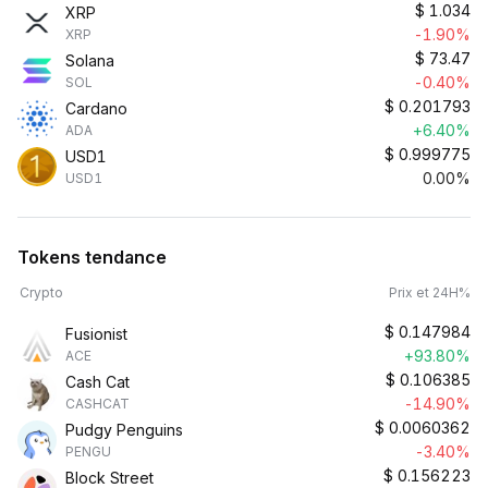
$
1.034
XRP
-1.90%
XRP
$
73.47
Solana
-0.40%
SOL
$
0.201793
Cardano
+6.40%
ADA
$
0.999775
USD1
0.00%
USD1
Tokens tendance
Crypto
Prix et 24H%
$
0.147984
Fusionist
+93.80%
ACE
$
0.106385
Cash Cat
-14.90%
CASHCAT
$
0.0060362
Pudgy Penguins
-3.40%
PENGU
$
0.156223
Block Street