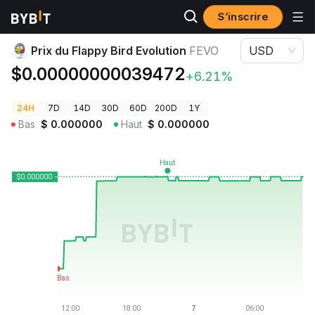
S’inscrire
Prix des cryptos
Prix du Flappy Bird Evolution FEVO
Prix du Flappy Bird Evolution
FEVO
USD
$0.00000000039472
+6.21%
24H
7D
14D
30D
60D
200D
1Y
Bas
$
0.000000
Haut
$
0.000000