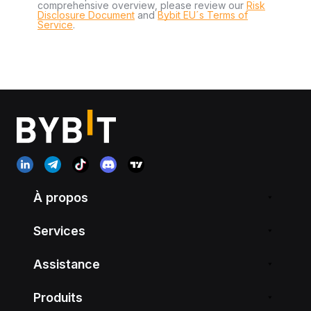
comprehensive overview, please review our
Risk
Disclosure Document
and
Bybit EU´s Terms of
Service
.
À propos
Services
Assistance
Produits