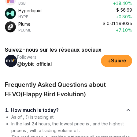
+18.40%
BSB
$
56.69
Hyperliquid
+0.80%
HYPE
$
0.01199035
Plume
+7.10%
PLUME
Suivez-nous sur les réseaux sociaux
Followers
+
Suivre
@bybit_official
Frequently Asked Questions about
FEVO(Flappy Bird Evolution)
1. How much is today?
As of , () is trading at .
In the last 24 hours, the lowest price is , and the highest
price is , with a trading volume of .