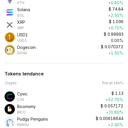
+0.80%
ETH
$
74.84
Solana
+2.50%
SOL
$
1.036
XRP
+0.70%
XRP
$
0.99993
USD1
0.00%
USD1
$
0.070372
Dogecoin
+1.50%
DOGE
Tokens tendance
Crypto
Prix et 24H%
$
1.13
Cysic
+52.70%
CYS
$
0.057172
Biconomy
+31.80%
BICO
$
0.00618644
Pudgy Penguins
+2.40%
PENGU