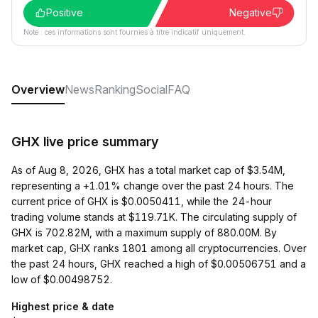
Positive
Negative
Note : ces informations sont fournies à titre indicatif uniquement.
Overview
News
Ranking
Social
FAQ
GHX live price summary
As of Aug 8, 2026, GHX has a total market cap of $3.54M,
representing a +1.01% change over the past 24 hours. The
current price of GHX is $0.0050411, while the 24-hour
trading volume stands at $119.71K. The circulating supply of
GHX is 702.82M, with a maximum supply of 880.00M. By
market cap, GHX ranks 1801 among all cryptocurrencies. Over
the past 24 hours, GHX reached a high of $0.00506751 and a
low of $0.00498752.
Highest price & date