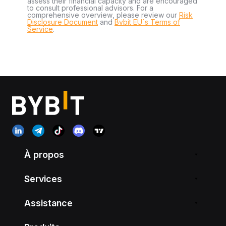
assess their financial capacity and are encouraged
to consult professional advisors. For a
comprehensive overview, please review our
Risk
Disclosure Document
and
Bybit EU´s Terms of
Service
.
À propos
Services
Assistance