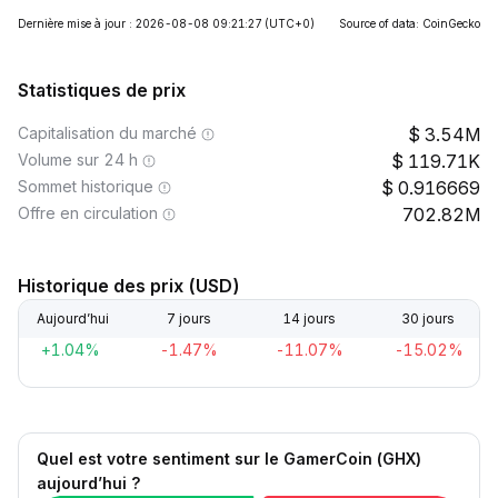
Dernière mise à jour : 2026-08-08 09:21:27
(UTC+0)
Source of data: CoinGecko
Statistiques de prix
Capitalisation du marché
3.54M
Volume sur 24 h
119.71K
Sommet historique
0.916669
Offre en circulation
702.82M
Historique des prix (USD)
Aujourd’hui
7 jours
14 jours
30 jours
+1.04%
-1.47%
-11.07%
-15.02%
Quel est votre sentiment sur le GamerCoin (GHX)
aujourd’hui ?