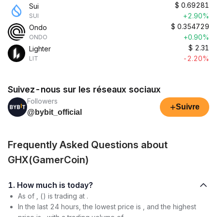
$
0.69281
Sui
+2.90%
SUI
$
0.354729
Ondo
+0.90%
ONDO
$
2.31
Lighter
-2.20%
LIT
Suivez-nous sur les réseaux sociaux
Followers
+
Suivre
@bybit_official
Frequently Asked Questions about
GHX(GamerCoin)
1. How much is today?
As of , () is trading at .
In the last 24 hours, the lowest price is , and the highest