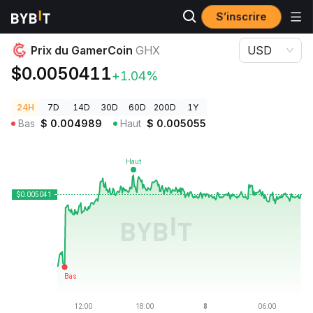
S’inscrire
Prix des cryptos
Prix du GamerCoin GHX
Prix du GamerCoin
GHX
USD
$0.0050411
+1.04%
24H
7D
14D
30D
60D
200D
1Y
Bas
$
0.004989
Haut
$
0.005055