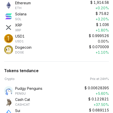
$
1,914.58
Ethereum
+0.20%
ETH
$
75.82
Solana
+3.20%
SOL
$
1.036
XRP
+1.80%
XRP
$
0.999526
USD1
0.00%
USD1
$
0.070009
Dogecoin
+1.10%
DOGE
Tokens tendance
Crypto
Prix et 24H%
$
0.00628395
Pudgy Penguins
+5.60%
PENGU
$
0.122821
Cash Cat
+37.50%
CASHCAT
$
0.689115
Sui