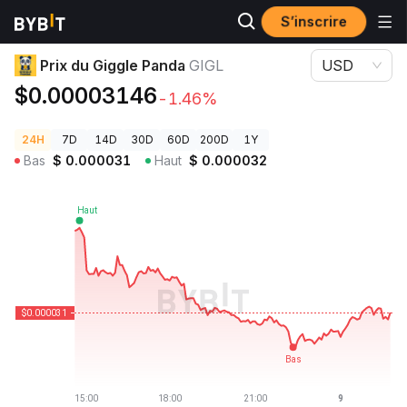
S’inscrire
Prix des cryptos
Prix du Giggle Panda GIGL
Prix du Giggle Panda
GIGL
USD
$0.00003146
-1.46%
24H
7D
14D
30D
60D
200D
1Y
Bas
$
0.000031
Haut
$
0.000032