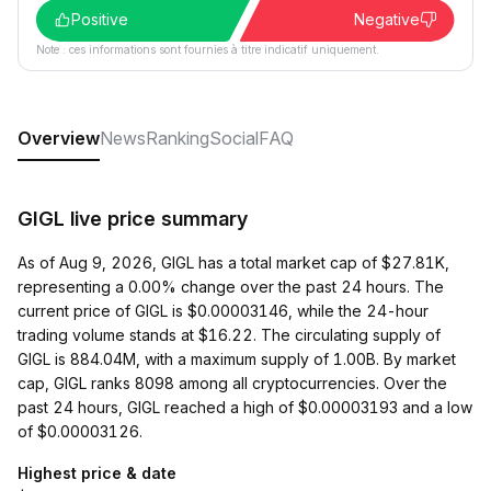
Positive
Negative
Note : ces informations sont fournies à titre indicatif uniquement.
Overview
News
Ranking
Social
FAQ
GIGL live price summary
As of Aug 9, 2026, GIGL has a total market cap of $27.81K,
representing a 0.00% change over the past 24 hours. The
current price of GIGL is $0.00003146, while the 24-hour
trading volume stands at $16.22. The circulating supply of
GIGL is 884.04M, with a maximum supply of 1.00B. By market
cap, GIGL ranks 8098 among all cryptocurrencies. Over the
past 24 hours, GIGL reached a high of $0.00003193 and a low
of $0.00003126.
Highest price & date