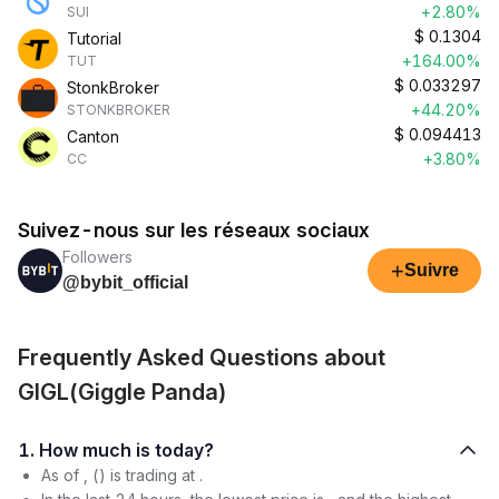
+2.80%
SUI
$
0.1304
Tutorial
+164.00%
TUT
$
0.033297
StonkBroker
+44.20%
STONKBROKER
$
0.094413
Canton
+3.80%
CC
Suivez-nous sur les réseaux sociaux
Followers
+
Suivre
@bybit_official
Frequently Asked Questions about
GIGL(Giggle Panda)
1. How much is today?
As of , () is trading at .