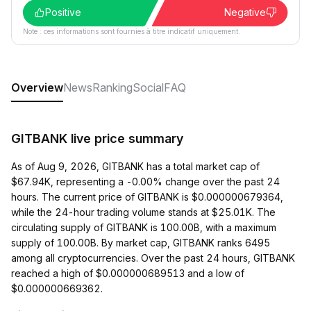
Positive
Negative
Note : ces informations sont fournies à titre indicatif uniquement.
Overview
News
Ranking
Social
FAQ
GITBANK live price summary
As of Aug 9, 2026, GITBANK has a total market cap of
$67.94K, representing a -0.00% change over the past 24
hours. The current price of GITBANK is $0.000000679364,
while the 24-hour trading volume stands at $25.01K. The
circulating supply of GITBANK is 100.00B, with a maximum
supply of 100.00B. By market cap, GITBANK ranks 6495
among all cryptocurrencies. Over the past 24 hours, GITBANK
reached a high of $0.000000689513 and a low of
$0.000000669362.