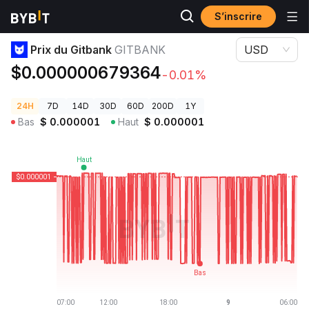
S’inscrire
Prix des cryptos
Prix du Gitbank GITBANK
Prix du Gitbank
GITBANK
USD
$0.000000679364
-0.01%
24H
7D
14D
30D
60D
200D
1Y
Bas
$
0.000001
Haut
$
0.000001