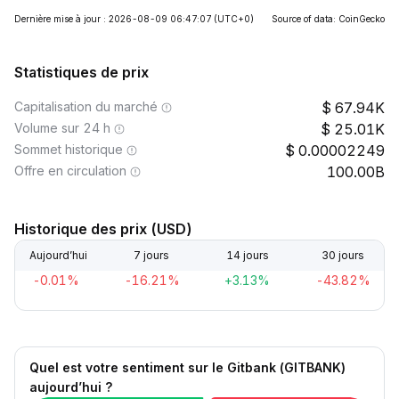
Dernière mise à jour : 2026-08-09 06:47:07
(UTC+0)
Source of data: CoinGecko
Statistiques de prix
Capitalisation du marché
67.94K
Volume sur 24 h
25.01K
Sommet historique
0.00002249
Offre en circulation
100.00B
Historique des prix (USD)
Aujourd’hui
7 jours
14 jours
30 jours
-0.01%
-16.21%
+3.13%
-43.82%
Quel est votre sentiment sur le Gitbank (GITBANK)
aujourd’hui ?