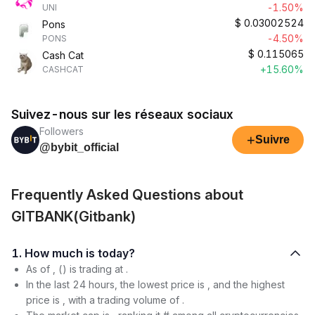
-1.50%
UNI
$
0.03002524
Pons
-4.50%
PONS
$
0.115065
Cash Cat
+15.60%
CASHCAT
Suivez-nous sur les réseaux sociaux
Followers
+
Suivre
@bybit_official
Frequently Asked Questions about
GITBANK(Gitbank)
1. How much is today?
As of , () is trading at .
In the last 24 hours, the lowest price is , and the highest
price is , with a trading volume of .