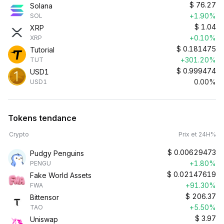
$
76.27
Solana
+1.90%
SOL
$
1.04
XRP
+0.10%
XRP
$
0.181475
Tutorial
+301.20%
TUT
$
0.999474
USD1
0.00%
USD1
Tokens tendance
Crypto
Prix et 24H%
$
0.00629473
Pudgy Penguins
+1.80%
PENGU
$
0.02147619
Fake World Assets
+91.30%
FWA
$
206.37
Bittensor
+5.50%
TAO
$
3.97
Uniswap