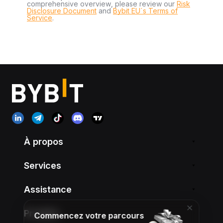
comprehensive overview, please review our
Risk
Disclosure Document
and
Bybit EU´s Terms of
Service
.
À propos
Services
Assistance
Produits
Commencez votre parcours