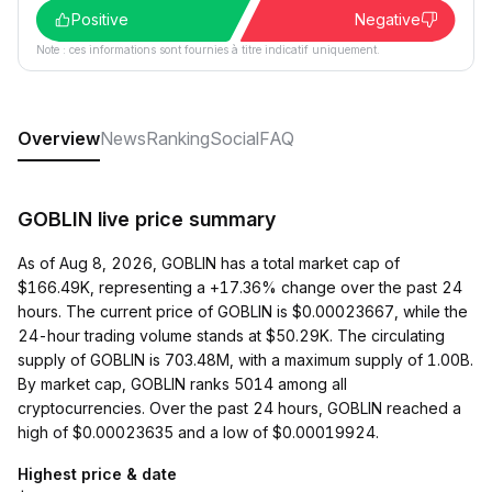
Positive
Negative
Note : ces informations sont fournies à titre indicatif uniquement.
Overview
News
Ranking
Social
FAQ
GOBLIN live price summary
As of Aug 8, 2026, GOBLIN has a total market cap of
$166.49K, representing a +17.36% change over the past 24
hours. The current price of GOBLIN is $0.00023667, while the
24-hour trading volume stands at $50.29K. The circulating
supply of GOBLIN is 703.48M, with a maximum supply of 1.00B.
By market cap, GOBLIN ranks 5014 among all
cryptocurrencies. Over the past 24 hours, GOBLIN reached a
high of $0.00023635 and a low of $0.00019924.
Highest price & date