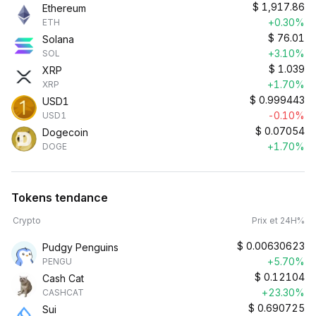
$
1,917.86
Ethereum
+0.30%
ETH
$
76.01
Solana
+3.10%
SOL
$
1.039
XRP
+1.70%
XRP
$
0.999443
USD1
-0.10%
USD1
$
0.07054
Dogecoin
+1.70%
DOGE
Tokens tendance
Crypto
Prix et 24H%
$
0.00630623
Pudgy Penguins
+5.70%
PENGU
$
0.12104
Cash Cat
+23.30%
CASHCAT
$
0.690725
Sui