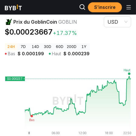
S’inscrire
Prix des cryptos
Prix du GoblinCoin GOBLIN
Prix du GoblinCoin
GOBLIN
USD
$0.00023667
+17.37%
24H
7D
14D
30D
60D
200D
1Y
Bas
$
0.000199
Haut
$
0.000239