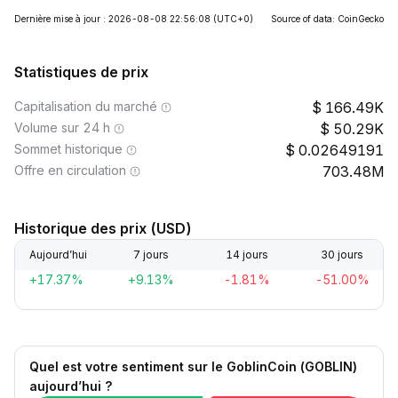
Dernière mise à jour : 2026-08-08 22:56:08
(UTC+0)
Source of data: CoinGecko
Statistiques de prix
Capitalisation du marché
166.49K
Volume sur 24 h
50.29K
Sommet historique
0.02649191
Offre en circulation
703.48M
Historique des prix (USD)
Aujourd’hui
7 jours
14 jours
30 jours
+17.37%
+9.13%
-1.81%
-51.00%
Quel est votre sentiment sur le GoblinCoin (GOBLIN)
aujourd’hui ?