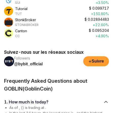
+3.50%
SUI
$
0.099717
Tutorial
+150.80%
TUT
$
0.02894483
StonkBroker
+22.60%
STONKBROKER
$
0.095204
Canton
+4.90%
CC
Suivez-nous sur les réseaux sociaux
Followers
+
Suivre
@bybit_official
Frequently Asked Questions about
GOBLIN(GoblinCoin)
1. How much is today?
As of , () is trading at .