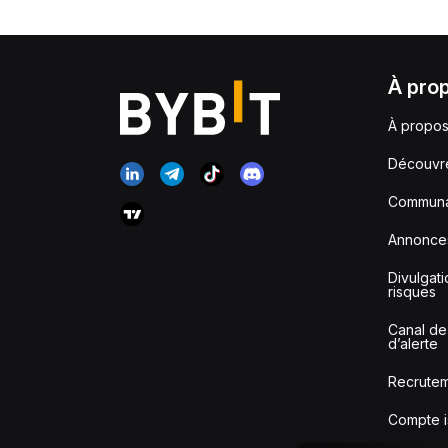
À pro
À propos
Découvr
Communa
Annonce
Divulgat
risques
Canal de
d’alerte
Recrute
Compte i