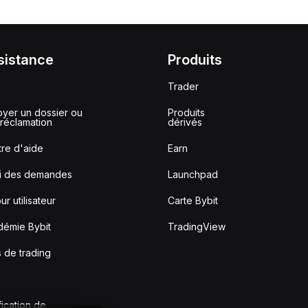
sistance
Produits
Trader
yer un dossier ou
Produits
réclamation
dérivés
re d'aide
Earn
vi des demandes
Launchpad
ur utilisateur
Carte Bybit
démie Bybit
TradingView
s de trading
fication de