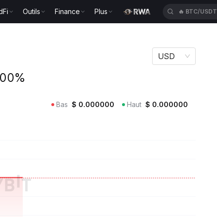
dFi
Outils
Finance
Plus
🔥
BTC/USD
USD
.00%
Bas
$
0.000000
Haut
$
0.000000