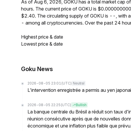
As of Aug 6, 2026, GOKU has a total market cap o
hours. The current price of GOKU is $0.000000000
$2.40. The circulating supply of GOKU is --, with
- among all cryptocurrencies. Over the past 24 ho
Highest price & date
Lowest price & date
Goku News
2026-08-05 23:01
(UTC)
Neutral
L'intervention enregistrée a permis au yen japona
2026-08-05 22:25
(UTC)
Bullish
La banque centrale du Brésil a réduit son taux d'i
réunion consécutive après que de nouvelles donn
économique et une inflation plus faible que prévu