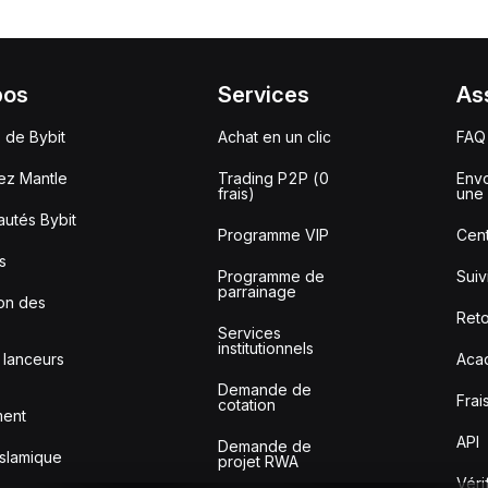
pos
Services
As
 de Bybit
Achat en un clic
FAQ
ez Mantle
Trading P2P (0
Envo
frais)
une 
utés Bybit
Programme VIP
Cent
s
Programme de
Sui
parrainage
ion des
Reto
Services
institutionnels
 lanceurs
Aca
Demande de
Frai
cotation
ment
API
Demande de
slamique
projet RWA
Véri