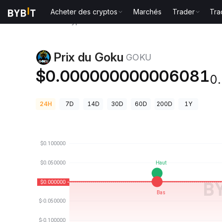
Acheter des cryptos
Marchés
Trader
Tra
Prix des cryptos
Prix du Goku GOKU
Prix du Goku
GOKU
$0.000000000006081
0
24H
7D
14D
30D
60D
200D
1Y