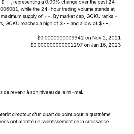
f $--, representing a 0.00% change over the past 24
006081, while the 24-hour trading volume stands at
 a maximum supply of --. By market cap, GOKU ranks -
urs, GOKU reached a high of $-- and a low of $--.
$0.0000000009942 on Nov 2, 2021
$0.000000000001297 on Jan 16, 2023
is de revenir à son niveau de la mi-mai.
ntérêt directeur d'un quart de point pour la quatrième
ées ont montré un ralentissement de la croissance
.