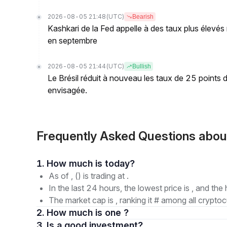
2026-08-05 21:48
(UTC)
Bearish
Kashkari de la Fed appelle à des taux plus élevés
en septembre
2026-08-05 21:44
(UTC)
Bullish
Le Brésil réduit à nouveau les taux de 25 points
envisagée.
Frequently Asked Questions ab
1. How much is today?
As of , () is trading at .
In the last 24 hours, the lowest price is , and the 
The market cap is , ranking it # among all cryptoc
2. How much is one ?
3. Is a good investment?