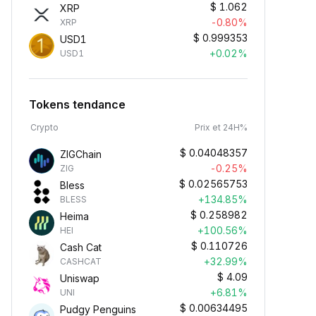
$
1.062
XRP
-0.80%
XRP
$
0.999353
USD1
+0.02%
USD1
Tokens tendance
Crypto
Prix et 24H%
$
0.04048357
ZIGChain
-0.25%
ZIG
$
0.02565753
Bless
+134.85%
BLESS
$
0.258982
Heima
+100.56%
HEI
$
0.110726
Cash Cat
+32.99%
CASHCAT
$
4.09
Uniswap
+6.81%
UNI
$
0.00634495
Pudgy Penguins