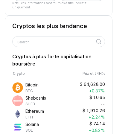
Note : ces informations sont fournies à titre indicatif
uniquement.
Cryptos les plus tendance
Search
Cryptos à plus forte capitalisation
boursière
Crypto
Prix et 24H%
$
64,628.00
Bitcoin
+0.87%
BTC
$
10.65
Sheboshis
--
SHEB
$
1,910.26
Ethereum
+2.24%
ETH
$
74.14
Solana
+0.82%
SOL