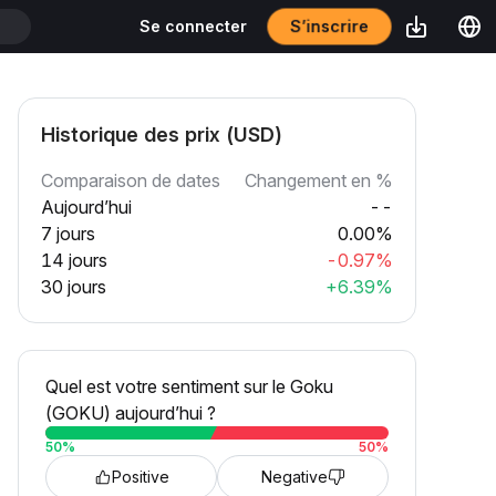
S’inscrire
Se connecter
T
Historique des prix (USD)
Comparaison de dates
Changement en %
Aujourd’hui
--
7 jours
0.00%
14 jours
-0.97%
30 jours
+6.39%
Quel est votre sentiment sur le Goku
(GOKU) aujourd’hui ?
50
%
50
%
Positive
Negative