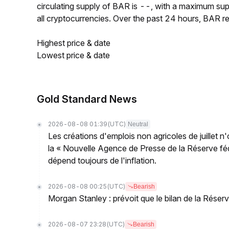
circulating supply of BAR is --, with a maximum s
all cryptocurrencies. Over the past 24 hours, BAR
Highest price & date
Lowest price & date
Gold Standard News
2026-08-08 01:39
(UTC)
Neutral
Les créations d'emplois non agricoles de juillet n
la « Nouvelle Agence de Presse de la Réserve fédé
dépend toujours de l'inflation.
2026-08-08 00:25
(UTC)
Bearish
Morgan Stanley : prévoit que le bilan de la Réserve
2026-08-07 23:28
(UTC)
Bearish