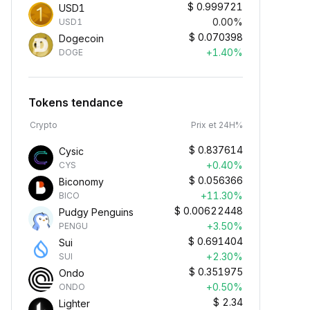
$
0.999721
USD1
0.00%
USD1
$
0.070398
Dogecoin
+1.40%
DOGE
Tokens tendance
Crypto
Prix et 24H%
$
0.837614
Cysic
+0.40%
CYS
$
0.056366
Biconomy
+11.30%
BICO
$
0.00622448
Pudgy Penguins
+3.50%
PENGU
$
0.691404
Sui
+2.30%
SUI
$
0.351975
Ondo
+0.50%
ONDO
$
2.34
Lighter