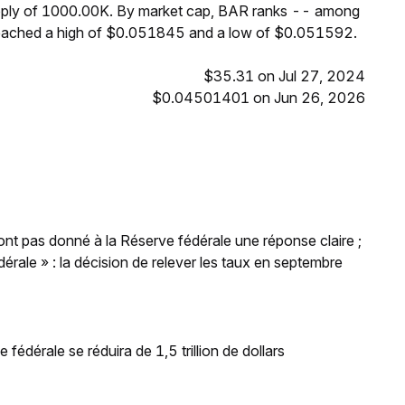
upply of 1000.00K. By market cap, BAR ranks -- among
 reached a high of $0.051845 and a low of $0.051592.
$35.31 on Jul 27, 2024
$0.04501401 on Jun 26, 2026
'ont pas donné à la Réserve fédérale une réponse claire ;
rale » : la décision de relever les taux en septembre
 fédérale se réduira de 1,5 trillion de dollars