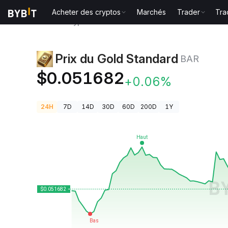
Acheter des cryptos
Marchés
Trader
Tra
Prix des cryptos
Prix du Gold Standard BAR
Prix du Gold Standard
BAR
$0.051682
+0.06%
24H
7D
14D
30D
60D
200D
1Y