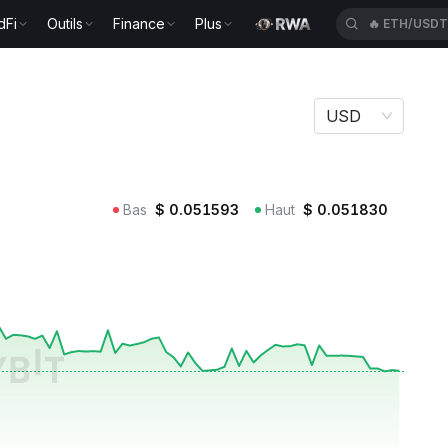
dFi
Outils
Finance
Plus
🔥
ETH/USD
USD
Bas
$
0.051593
Haut
$
0.051830