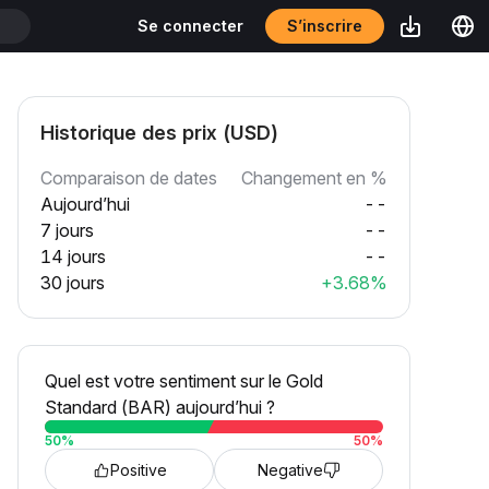
S’inscrire
Se connecter
T
Historique des prix (USD)
Comparaison de dates
Changement en %
Aujourd’hui
--
7 jours
--
14 jours
--
30 jours
+3.68%
Quel est votre sentiment sur le Gold
Standard (BAR) aujourd’hui ?
50
%
50
%
Positive
Negative