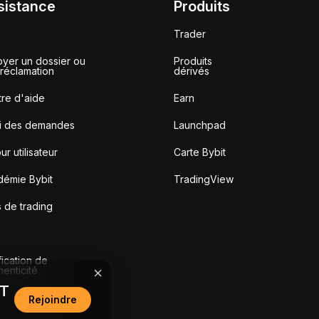
sistance
Produits
Trader
yer un dossier ou
Produits
réclamation
dérivés
re d'aide
Earn
vi des demandes
Launchpad
ur utilisateur
Carte Bybit
démie Bybit
TradingView
s de trading
fication de
thenticité
DT
Rejoindre