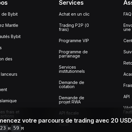
pos
Services
As
 de Bybit
Achat en un clic
FAQ
ez Mantle
Trading P2P (0
Envo
frais)
une 
utés Bybit
Programme VIP
Cent
s
Programme de
Sui
parrainage
ion des
Reto
Services
institutionnels
 lanceurs
Aca
Demande de
Frai
cotation
ment
API
Demande de
slamique
projet RWA
Véri
s frais et
l’au
API fiscale
sactions
encez votre parcours de trading avec 20 US
Audit
23
59
H
M