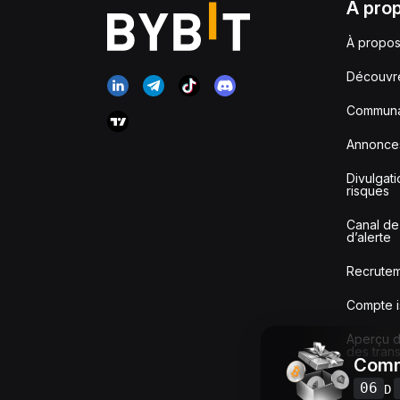
À pro
À propos
Découvr
Communa
Annonce
Divulgat
risques
Canal de
d’alerte
Recrute
Compte i
Aperçu de
des tran
Comm
06
D