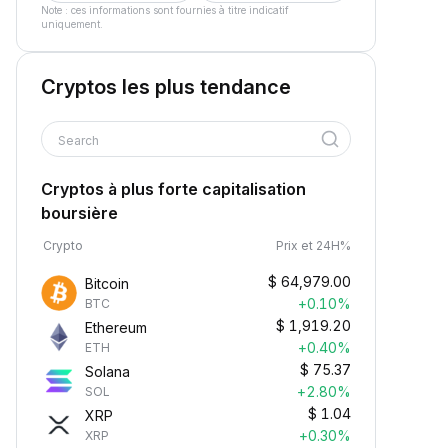
Note : ces informations sont fournies à titre indicatif
uniquement.
Cryptos les plus tendance
Search
Cryptos à plus forte capitalisation
boursière
Crypto
Prix et 24H%
$
64,979.00
Bitcoin
+0.10%
BTC
$
1,919.20
Ethereum
+0.40%
ETH
$
75.37
Solana
+2.80%
SOL
$
1.04
XRP
+0.30%
XRP