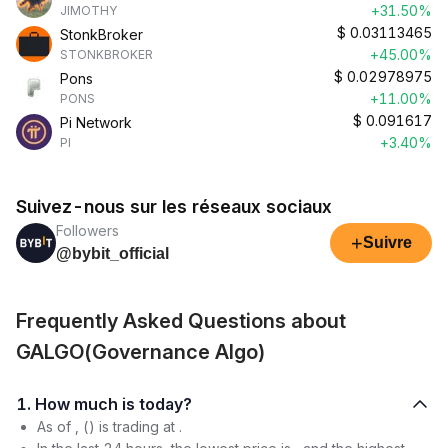
+31.50%
JIMOTHY
$
0.03113465
StonkBroker
+45.00%
STONKBROKER
$
0.02978975
Pons
+11.00%
PONS
$
0.091617
Pi Network
+3.40%
PI
Suivez-nous sur les réseaux sociaux
Followers
+
Suivre
@bybit_official
Frequently Asked Questions about
GALGO(Governance Algo)
1. How much is today?
As of , () is trading at .