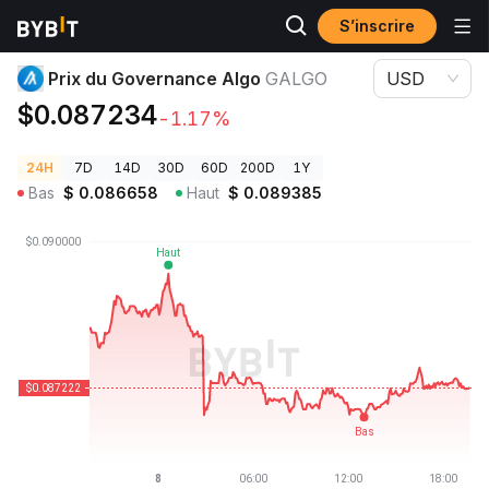
S’inscrire
Prix des cryptos
Prix du Governance Algo GALGO
Prix du Governance Algo
GALGO
USD
$0.087234
-1.17%
24H
7D
14D
30D
60D
200D
1Y
Bas
$
0.086658
Haut
$
0.089385