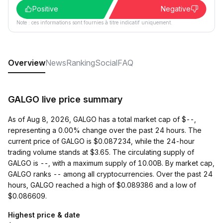
Positive
Negative
Note : ces informations sont fournies à titre indicatif uniquement.
Overview
News
Ranking
Social
FAQ
GALGO live price summary
As of Aug 8, 2026, GALGO has a total market cap of $--,
representing a 0.00% change over the past 24 hours. The
current price of GALGO is $0.087234, while the 24-hour
trading volume stands at $3.65. The circulating supply of
GALGO is --, with a maximum supply of 10.00B. By market cap,
GALGO ranks -- among all cryptocurrencies. Over the past 24
hours, GALGO reached a high of $0.089386 and a low of
$0.086609.
Highest price & date