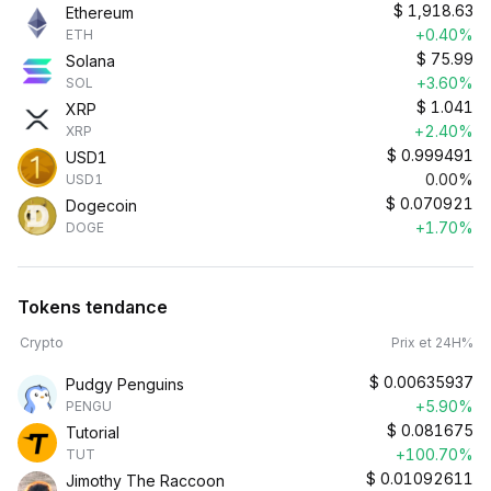
$
1,918.63
Ethereum
+0.40%
ETH
$
75.99
Solana
+3.60%
SOL
$
1.041
XRP
+2.40%
XRP
$
0.999491
USD1
0.00%
USD1
$
0.070921
Dogecoin
+1.70%
DOGE
Tokens tendance
Crypto
Prix et 24H%
$
0.00635937
Pudgy Penguins
+5.90%
PENGU
$
0.081675
Tutorial
+100.70%
TUT
$
0.01092611
Jimothy The Raccoon