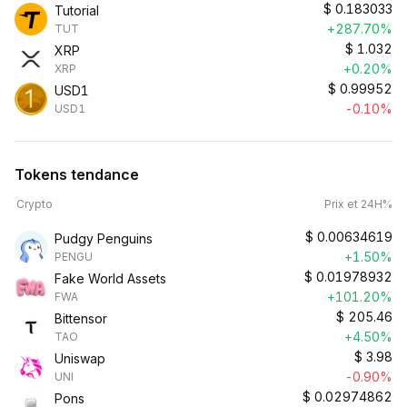
$
0.183033
Tutorial
+287.70%
TUT
$
1.032
XRP
+0.20%
XRP
$
0.99952
USD1
-0.10%
USD1
Tokens tendance
Crypto
Prix et 24H%
$
0.00634619
Pudgy Penguins
+1.50%
PENGU
$
0.01978932
Fake World Assets
+101.20%
FWA
$
205.46
Bittensor
+4.50%
TAO
$
3.98
Uniswap
-0.90%
UNI
$
0.02974862
Pons