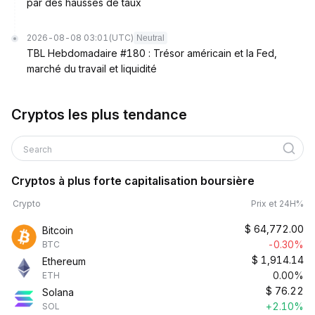
par des hausses de taux
2026-08-08 03:01
(UTC)
Neutral
TBL Hebdomadaire #180 : Trésor américain et la Fed,
marché du travail et liquidité
Cryptos les plus tendance
Search
Cryptos à plus forte capitalisation boursière
Crypto
Prix et 24H%
$
64,772.00
Bitcoin
-0.30%
BTC
$
1,914.14
Ethereum
0.00%
ETH
$
76.22
Solana
+2.10%
SOL