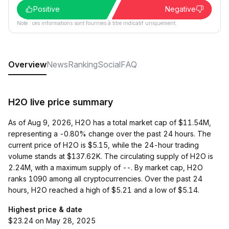
Positive
Negative
Note : ces informations sont fournies à titre indicatif uniquement.
Overview
News
Ranking
Social
FAQ
H2O live price summary
As of Aug 9, 2026, H2O has a total market cap of $11.54M,
representing a -0.80% change over the past 24 hours. The
current price of H2O is $5.15, while the 24-hour trading
volume stands at $137.62K. The circulating supply of H2O is
2.24M, with a maximum supply of --. By market cap, H2O
ranks 1090 among all cryptocurrencies. Over the past 24
hours, H2O reached a high of $5.21 and a low of $5.14.
Highest price & date
$23.24 on May 28, 2025