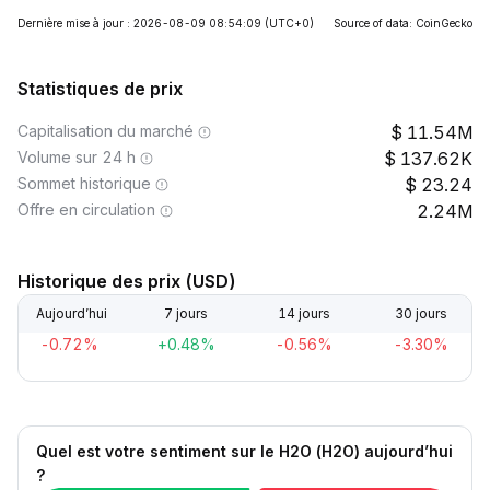
Dernière mise à jour : 2026-08-09 08:54:09
(UTC+0)
Source of data: CoinGecko
Statistiques de prix
Capitalisation du marché
11.54M
Volume sur 24 h
137.62K
Sommet historique
23.24
Offre en circulation
2.24M
Historique des prix (USD)
Aujourd’hui
7 jours
14 jours
30 jours
-0.72%
+0.48%
-0.56%
-3.30%
Quel est votre sentiment sur le H2O (H2O) aujourd’hui
?