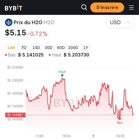
S’inscrire
Prix des cryptos
Prix du H2O H2O
Prix du H2O
H2O
USD
$5.15
-0.72%
24H
7D
14D
30D
60D
200D
1Y
Bas
$
5.141025
Haut
$
5.203730