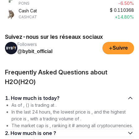
-6.50%
PONS
$
0.110368
Cash Cat
+14.80%
CASHCAT
Suivez-nous sur les réseaux sociaux
Followers
+
Suivre
@bybit_official
Frequently Asked Questions about
H2O(H2O)
1. How much is today?
As of , () is trading at .
In the last 24 hours, the lowest price is , and the highest
price is , with a trading volume of .
The market cap is , ranking it # among all cryptocurrencies.
2. How much is one ?