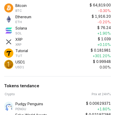
$
64,819.00
Bitcoin
-0.30%
BTC
$
1,916.20
Ethereum
-0.20%
ETH
$
76.24
Solana
+1.90%
SOL
$
1.039
XRP
+0.10%
XRP
$
0.181981
Tutorial
+301.20%
TUT
$
0.99948
USD1
0.00%
USD1
Tokens tendance
Crypto
Prix et 24H%
$
0.00629371
Pudgy Penguins
+1.80%
PENGU
$
0.02197286