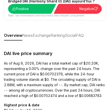
Bridged DAI (Harmony Shard 0) (DAI) aujourd’hui ?
Positive
Negative
Note : ces informations sont fournies à titre indicatif uniquement.
Overview
News
Exchange
Ranking
Social
FAQ
DAI live price summary
As of Aug 9, 2026, DAI has a total market cap of $20.20K,
representing a 0.00% change over the past 24 hours. The
current price of DAI is $0.00702376, while the 24-hour
trading volume stands at $0. The circulating supply of DAI is
2.88M, with a maximum supply of --. By market cap, DAI ranks
-- among all cryptocurrencies. Over the past 24 hours, DAI
reached a high of $0.00702474 and a low of $0.00683783.
Highest price & date