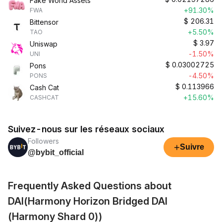
Fake World Assets
+91.30%
FWA
$
206.31
Bittensor
+5.50%
TAO
$
3.97
Uniswap
-1.50%
UNI
$
0.03002725
Pons
-4.50%
PONS
$
0.113966
Cash Cat
+15.60%
CASHCAT
Suivez-nous sur les réseaux sociaux
Followers
+
Suivre
@bybit_official
Frequently Asked Questions about
DAI(Harmony Horizon Bridged DAI
(Harmony Shard 0))