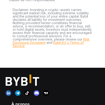
Disclaimer: Investing in crypto-assets carries
significant market risk, including extreme volatility
and the potential loss of your entire capital. Bybit
disclaims all liability for investment outcomes.
Nothing provided herein constitutes financial
advice, a recommendation, or an offer to buy, sell,
or hold digital assets. Investors must independently
assess their financial capacity and are encouraged
to consult professional advisors. For a
comprehensive overview, please review our
Risk
Disclosure Document
and
Bybit EU´s Terms of
Service
.
À propos