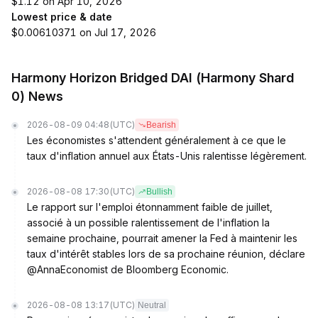
$1.12 on Apr 10, 2026
Lowest price & date
$0.00610371 on Jul 17, 2026
Harmony Horizon Bridged DAI (Harmony Shard
0) News
2026-08-09 04:48
(UTC)
Bearish
Les économistes s'attendent généralement à ce que le
taux d'inflation annuel aux États-Unis ralentisse légèrement.
2026-08-08 17:30
(UTC)
Bullish
Le rapport sur l'emploi étonnamment faible de juillet,
associé à un possible ralentissement de l'inflation la
semaine prochaine, pourrait amener la Fed à maintenir les
taux d'intérêt stables lors de sa prochaine réunion, déclare
@AnnaEconomist de Bloomberg Economic.
2026-08-08 13:17
(UTC)
Neutral