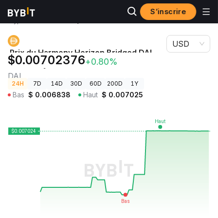
S’inscrire
Prix des
Prix du Harmony Horizon Bridged DAI (Harmony
cryptos
Shard 0) DAI
USD
Prix du Harmony Horizon Bridged DAI
$0.00702376
+0.80%
(Harmony Shard 0)
DAI
24H
7D
14D
30D
60D
200D
1Y
Bas
$
0.006838
Haut
$
0.007025