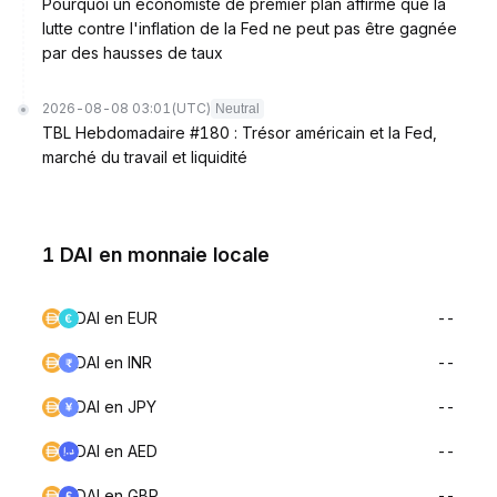
Pourquoi un économiste de premier plan affirme que la
lutte contre l'inflation de la Fed ne peut pas être gagnée
par des hausses de taux
2026-08-08 03:01
(UTC)
Neutral
TBL Hebdomadaire #180 : Trésor américain et la Fed,
marché du travail et liquidité
1 DAI en monnaie locale
DAI en EUR
--
DAI en INR
--
DAI en JPY
--
DAI en AED
--
DAI en GBP
--