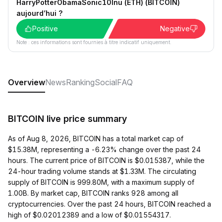
HarryPotterObamaSonic10Inu (ETH) (BITCOIN)
aujourd’hui ?
Positive
Negative
Note : ces informations sont fournies à titre indicatif uniquement.
Overview
News
Ranking
Social
FAQ
BITCOIN live price summary
As of Aug 8, 2026, BITCOIN has a total market cap of
$15.38M, representing a -6.23% change over the past 24
hours. The current price of BITCOIN is $0.015387, while the
24-hour trading volume stands at $1.33M. The circulating
supply of BITCOIN is 999.80M, with a maximum supply of
1.00B. By market cap, BITCOIN ranks 928 among all
cryptocurrencies. Over the past 24 hours, BITCOIN reached a
high of $0.02012389 and a low of $0.01554317.