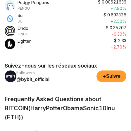
$
0.00621636
Pudgy Penguins
+2.90%
PENGU
$
0.693328
Sui
+2.50%
SUI
$
0.35207
Ondo
-0.30%
ONDO
$
2.33
Lighter
-2.70%
LIT
Suivez-nous sur les réseaux sociaux
Followers
+
Suivre
@bybit_official
Frequently Asked Questions about
BITCOIN(HarryPotterObamaSonic10Inu
(ETH))