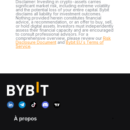
Disclaimer: Investing in crypto-assets carries
significant market risk, including extreme volatility
and the potential loss of your entire capital. Bybit
disclaims all liability for investment outcomes.
Nothing provided herein constitutes financial
advice, a recommendation, or an offer to buy, sell,
or hold digital assets. Investors must independently
assess their financial capacity and are encouraged
to consult professional advisors. For a
comprehensive overview, please review our
Risk
Disclosure Document
and
Bybit EU´s Terms of
Service
.
À propos