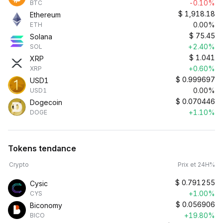
-0.10%
BTC
$
1,918.18
Ethereum
0.00%
ETH
$
75.45
Solana
+2.40%
SOL
$
1.041
XRP
+0.60%
XRP
$
0.999697
USD1
0.00%
USD1
$
0.070446
Dogecoin
+1.10%
DOGE
Tokens tendance
Crypto
Prix et 24H%
$
0.791255
Cysic
+1.00%
CYS
$
0.056906
Biconomy
+19.80%
BICO