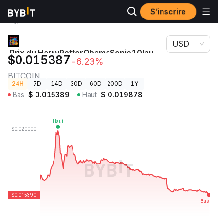
S’inscrire
Prix des
Prix du HarryPotterObamaSonic10Inu (ETH)
cryptos
BITCOIN
USD
Prix du HarryPotterObamaSonic10Inu
$0.015387
-6.23%
(ETH)
BITCOIN
24H
7D
14D
30D
60D
200D
1Y
Bas
$
0.015389
Haut
$
0.019878