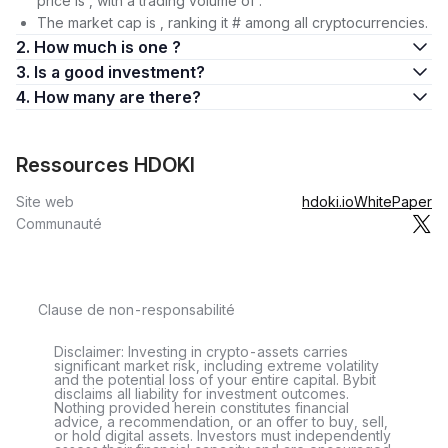
price is , with a trading volume of .
The market cap is , ranking it # among all cryptocurrencies.
2. How much is one ?
3. Is a good investment?
4. How many are there?
Ressources HDOKI
Site web
hdoki.io
WhitePaper
Communauté
Clause de non-responsabilité
Disclaimer: Investing in crypto-assets carries
significant market risk, including extreme volatility
and the potential loss of your entire capital. Bybit
disclaims all liability for investment outcomes.
Nothing provided herein constitutes financial
advice, a recommendation, or an offer to buy, sell,
or hold digital assets. Investors must independently