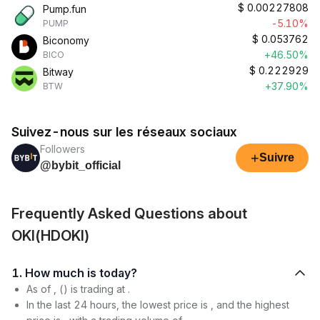
$
0.00227808
Pump.fun
-5.10%
PUMP
$
0.053762
Biconomy
+46.50%
BICO
$
0.222929
Bitway
+37.90%
BTW
Suivez-nous sur les réseaux sociaux
Followers
+
Suivre
@bybit_official
Frequently Asked Questions about
OKI(HDOKI)
1. How much is today?
As of , () is trading at .
In the last 24 hours, the lowest price is , and the highest