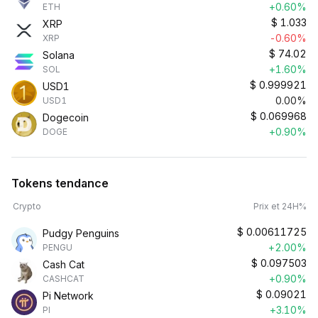
+0.60%
ETH
$
1.033
XRP
-0.60%
XRP
$
74.02
Solana
+1.60%
SOL
$
0.999921
USD1
0.00%
USD1
$
0.069968
Dogecoin
+0.90%
DOGE
Tokens tendance
Crypto
Prix et 24H%
$
0.00611725
Pudgy Penguins
+2.00%
PENGU
$
0.097503
Cash Cat
+0.90%
CASHCAT
$
0.09021
Pi Network
+3.10%
PI