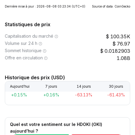
Dernière mise à jour : 2026-08-08 03:23:34
(UTC+0)
Source of data: CoinGecko
Statistiques de prix
Capitalisation du marché
100.35K
Volume sur 24 h
76.97
Sommet historique
0.0182903
Offre en circulation
1.08B
Historique des prix (USD)
Aujourd’hui
7 jours
14 jours
30 jours
+0.15%
+0.16%
-63.13%
-61.43%
Quel est votre sentiment sur le HDOKI (OKI)
aujourd’hui ?