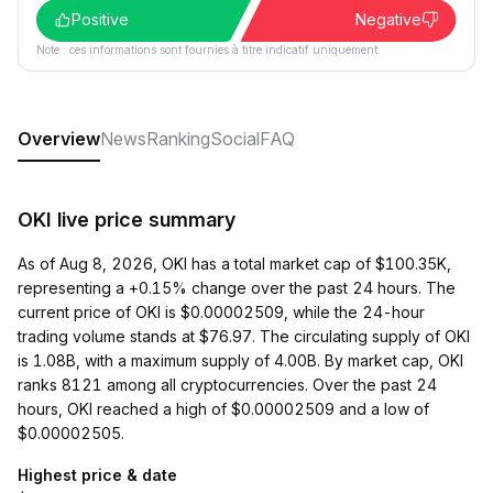
Positive
Negative
Note : ces informations sont fournies à titre indicatif uniquement.
Overview
News
Ranking
Social
FAQ
OKI live price summary
As of Aug 8, 2026, OKI has a total market cap of $100.35K,
representing a +0.15% change over the past 24 hours. The
current price of OKI is $0.00002509, while the 24-hour
trading volume stands at $76.97. The circulating supply of OKI
is 1.08B, with a maximum supply of 4.00B. By market cap, OKI
ranks 8121 among all cryptocurrencies. Over the past 24
hours, OKI reached a high of $0.00002509 and a low of
$0.00002505.
Highest price & date