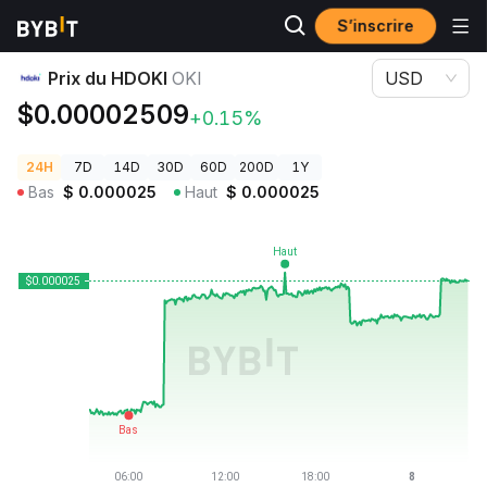
S’inscrire
Prix des cryptos
Prix du HDOKI OKI
Prix du HDOKI
OKI
USD
$0.00002509
+0.15%
24H
7D
14D
30D
60D
200D
1Y
Bas
$
0.000025
Haut
$
0.000025