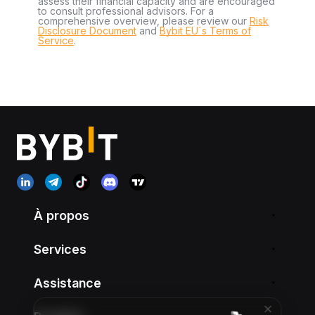
assess their financial capacity and are encouraged
to consult professional advisors. For a
comprehensive overview, please review our
Risk
Disclosure Document
and
Bybit EU´s Terms of
Service
.
À propos
Services
Assistance