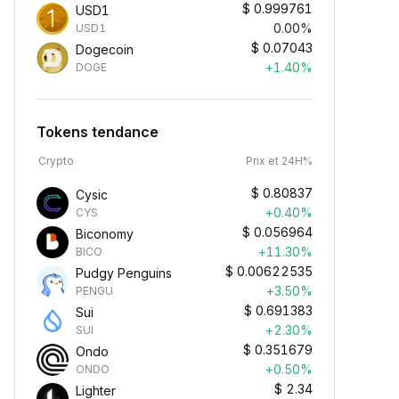
$
0.999761
USD1
0.00%
USD1
$
0.07043
Dogecoin
+1.40%
DOGE
Tokens tendance
Crypto
Prix et 24H%
$
0.80837
Cysic
+0.40%
CYS
$
0.056964
Biconomy
+11.30%
BICO
$
0.00622535
Pudgy Penguins
+3.50%
PENGU
$
0.691383
Sui
+2.30%
SUI
$
0.351679
Ondo
+0.50%
ONDO
$
2.34
Lighter