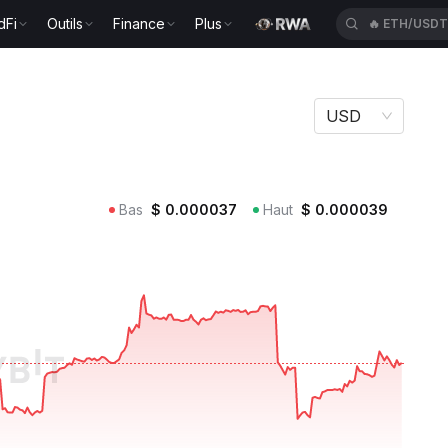
dFi
Outils
Finance
Plus
🔥
ETH/USD
USD
Bas
$
0.000037
Haut
$
0.000039