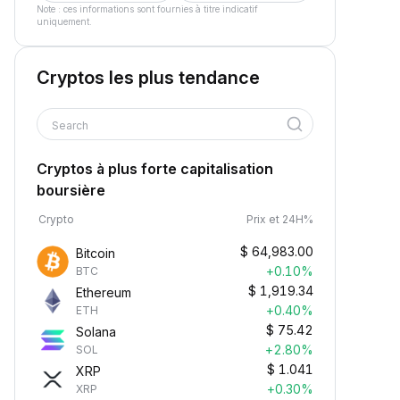
Note : ces informations sont fournies à titre indicatif
uniquement.
Cryptos les plus tendance
Search
Cryptos à plus forte capitalisation
boursière
Crypto
Prix et 24H%
$
64,983.00
Bitcoin
+0.10%
BTC
$
1,919.34
Ethereum
+0.40%
ETH
$
75.42
Solana
+2.80%
SOL
$
1.041
XRP
+0.30%
XRP