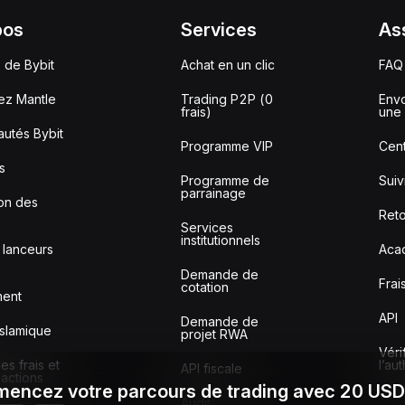
pos
Services
As
 de Bybit
Achat en un clic
FAQ
ez Mantle
Trading P2P (0
Envo
frais)
une 
utés Bybit
Programme VIP
Cent
s
Programme de
Sui
parrainage
ion des
Reto
Services
institutionnels
 lanceurs
Aca
Demande de
Frai
cotation
ment
API
Demande de
slamique
projet RWA
Véri
s frais et
l’au
API fiscale
sactions
encez votre parcours de trading avec 20 US
Audit