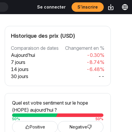
S’inscrire
Se connecter
T
Historique des prix (USD)
Comparaison de dates
Changement en %
Aujourd’hui
-0.30%
7 jours
-8.74%
14 jours
-6.48%
30 jours
--
Quel est votre sentiment sur le hope
(HOPE) aujourd’hui ?
50
%
50
%
Positive
Negative