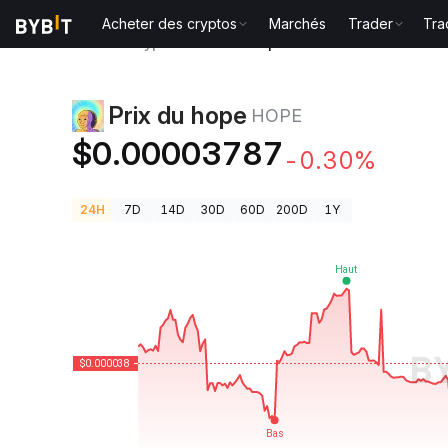
Acheter des cryptos
Marchés
Trader
Tra
Prix des cryptos
Prix du hope HOPE
Prix du hope
HOPE
$0.00003787
-0.30%
24H
7D
14D
30D
60D
200D
1Y