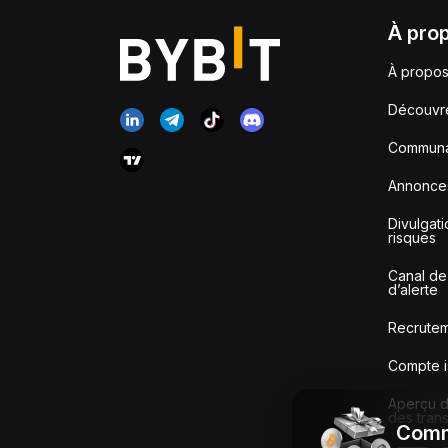
À pro
À propos
Découvr
Communa
Annonce
Divulgat
risques
Canal de
d’alerte
Recrute
Compte i
Aperçu de
des tran
Comm