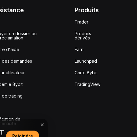
sistance
Produits
Trader
yer un dossier ou
Produits
réclamation
dérivés
re d'aide
Earn
vi des demandes
Launchpad
ur utilisateur
Carte Bybit
démie Bybit
TradingView
s de trading
fication de
thenticité
DT
Rejoindre