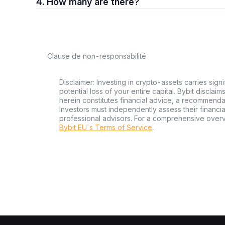
4. How many are there?
Clause de non-responsabilité
Disclaimer: Investing in crypto-assets carries signi
potential loss of your entire capital. Bybit disclai
herein constitutes financial advice, a recommendatio
Investors must independently assess their financi
professional advisors. For a comprehensive over
Bybit EU´s Terms of Service
.