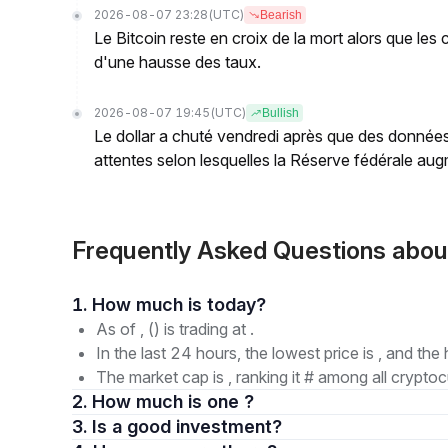
2026-08-07 23:28
(UTC)
Bearish
Le Bitcoin reste en croix de la mort alors que les
d'une hausse des taux.
2026-08-07 19:45
(UTC)
Bullish
Le dollar a chuté vendredi après que des données
attentes selon lesquelles la Réserve fédérale augm
Frequently Asked Questions abo
1. How much is today?
As of , () is trading at .
In the last 24 hours, the lowest price is , and the 
The market cap is , ranking it # among all cryptoc
2. How much is one ?
3. Is a good investment?