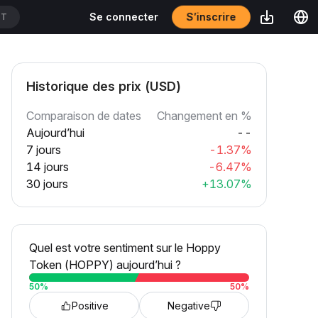
S’inscrire
Se connecter
DT
Historique des prix (USD)
Comparaison de dates
Changement en %
Aujourd’hui
--
7 jours
-1.37%
14 jours
-6.47%
30 jours
+13.07%
Quel est votre sentiment sur le Hoppy
Token (HOPPY) aujourd’hui ?
50
%
50
%
Positive
Negative