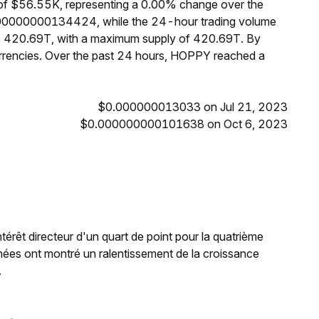
of $56.55K, representing a 0.00% change over the
.000000000134424, while the 24-hour trading volume
is 420.69T, with a maximum supply of 420.69T. By
rencies. Over the past 24 hours, HOPPY reached a
$0.000000013033 on Jul 21, 2023
$0.000000000101638 on Oct 6, 2023
ntérêt directeur d'un quart de point pour la quatrième
ées ont montré un ralentissement de la croissance
.