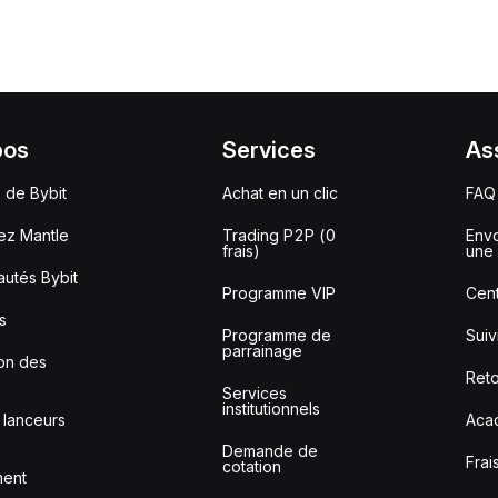
pos
Services
As
 de Bybit
Achat en un clic
FAQ
ez Mantle
Trading P2P (0
Envo
frais)
une 
utés Bybit
Programme VIP
Cent
s
Programme de
Sui
parrainage
ion des
Reto
Services
institutionnels
 lanceurs
Aca
Demande de
Frai
cotation
ment