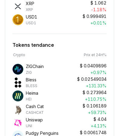
$
1.062
XRP
-1.18%
XRP
$
0.999491
USD1
+0.01%
USD1
Tokens tendance
Crypto
Prix et 24H%
$
0.0409896
ZIGChain
+0.97%
ZIG
$
0.02549034
Bless
+131.33%
BLESS
$
0.273964
Heima
+110.75%
HEI
$
0.106189
Cash Cat
+59.73%
CASHCAT
$
4.04
Uniswap
+4.13%
UNI
$
0.0061748
Pudgy Penguins