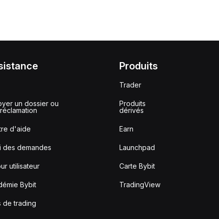
sistance
Produits
Trader
yer un dossier ou
Produits
réclamation
dérivés
re d'aide
Earn
vi des demandes
Launchpad
ur utilisateur
Carte Bybit
démie Bybit
TradingView
s de trading