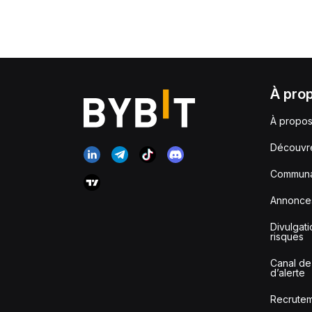
À pro
À propos
Découvr
Communa
Annonce
Divulgat
risques
Canal de
d’alerte
Recrute