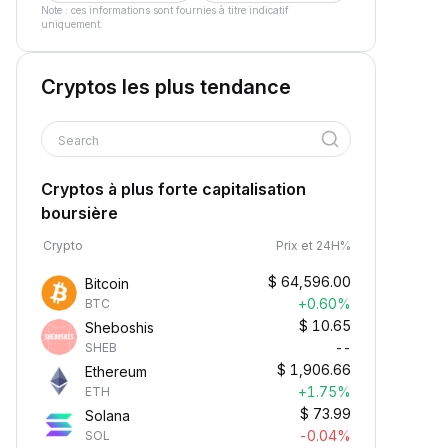
Note : ces informations sont fournies à titre indicatif
uniquement.
Cryptos les plus tendance
Search
Cryptos à plus forte capitalisation
boursière
Crypto
Prix et 24H%
$
64,596.00
Bitcoin
+0.60%
BTC
$
10.65
Sheboshis
--
SHEB
$
1,906.66
Ethereum
+1.75%
ETH
$
73.99
Solana
-0.04%
SOL