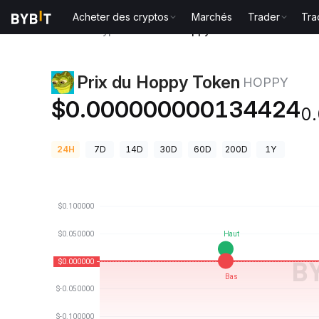
Acheter des cryptos
Marchés
Trader
Tra
Prix des cryptos
Prix du Hoppy Token HOPPY
Prix du Hoppy Token
HOPPY
$0.000000000134424
0
24H
7D
14D
30D
60D
200D
1Y