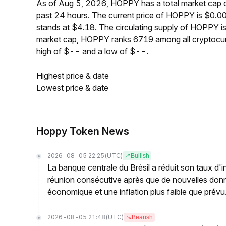
As of Aug 5, 2026, HOPPY has a total market cap 
past 24 hours. The current price of HOPPY is $0
stands at $4.18. The circulating supply of HOPPY 
market cap, HOPPY ranks 6719 among all cryptocur
high of $-- and a low of $--.
Highest price & date
Lowest price & date
Hoppy Token News
2026-08-05 22:25
(UTC)
Bullish
La banque centrale du Brésil a réduit son taux d'i
réunion consécutive après que de nouvelles donn
économique et une inflation plus faible que prévu
2026-08-05 21:48
(UTC)
Bearish