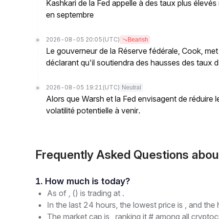
Kashkari de la Fed appelle à des taux plus élevés
en septembre
2026-08-05 20:05
(UTC)
Bearish
Le gouverneur de la Réserve fédérale, Cook, met e
déclarant qu'il soutiendra des hausses des taux d'
2026-08-05 19:21
(UTC)
Neutral
Alors que Warsh et la Fed envisagent de réduire 
volatilité potentielle à venir.
Frequently Asked Questions ab
1. How much is today?
As of , () is trading at .
In the last 24 hours, the lowest price is , and the 
The market cap is , ranking it # among all cryptoc