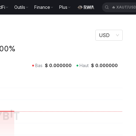
dFi
Outils
Finance
Plus
🔥
XAUT/US
USD
.00%
Bas
$
0.000000
Haut
$
0.000000