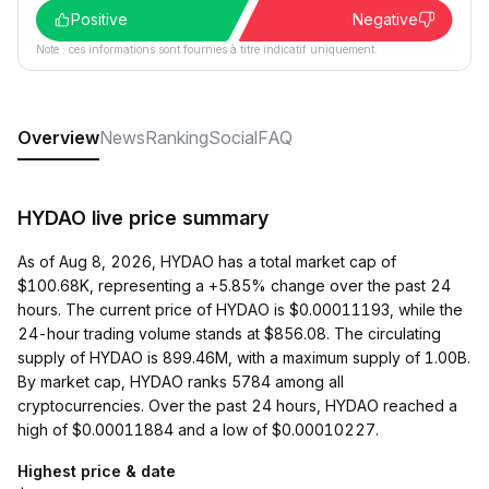
Positive
Negative
Note : ces informations sont fournies à titre indicatif uniquement.
Overview
News
Ranking
Social
FAQ
HYDAO live price summary
As of Aug 8, 2026, HYDAO has a total market cap of
$100.68K, representing a +5.85% change over the past 24
hours. The current price of HYDAO is $0.00011193, while the
24-hour trading volume stands at $856.08. The circulating
supply of HYDAO is 899.46M, with a maximum supply of 1.00B.
By market cap, HYDAO ranks 5784 among all
cryptocurrencies. Over the past 24 hours, HYDAO reached a
high of $0.00011884 and a low of $0.00010227.
Highest price & date