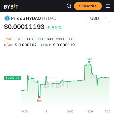
S’inscrire
Prix des cryptos
Prix du HYDAO HYDAO
Prix du HYDAO
HYDAO
USD
$0.00011193
+5.85%
24H
7D
14D
30D
60D
200D
1Y
Bas
$
0.000102
Haut
$
0.000119