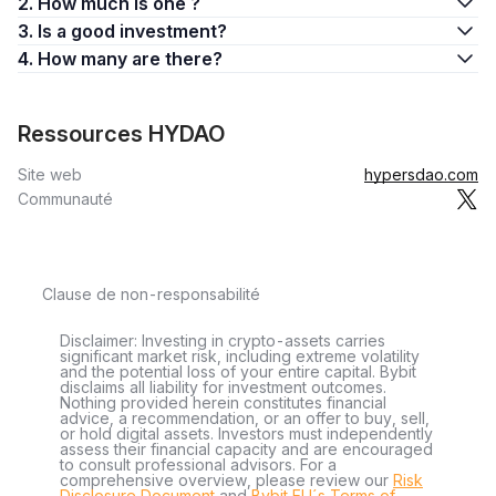
2. How much is one ?
3. Is a good investment?
4. How many are there?
Ressources HYDAO
Site web
hypersdao.com
Communauté
Clause de non-responsabilité
Disclaimer: Investing in crypto-assets carries
significant market risk, including extreme volatility
and the potential loss of your entire capital. Bybit
disclaims all liability for investment outcomes.
Nothing provided herein constitutes financial
advice, a recommendation, or an offer to buy, sell,
or hold digital assets. Investors must independently
assess their financial capacity and are encouraged
to consult professional advisors. For a
comprehensive overview, please review our
Risk
Disclosure Document
and
Bybit EU´s Terms of