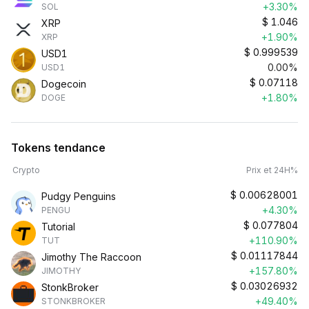
+3.30%
SOL
$
1.046
XRP
+1.90%
XRP
$
0.999539
USD1
0.00%
USD1
$
0.07118
Dogecoin
+1.80%
DOGE
Tokens tendance
Crypto
Prix et 24H%
$
0.00628001
Pudgy Penguins
+4.30%
PENGU
$
0.077804
Tutorial
+110.90%
TUT
$
0.01117844
Jimothy The Raccoon
+157.80%
JIMOTHY
$
0.03026932
StonkBroker
+49.40%
STONKBROKER