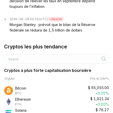
décision de relever les taux en septembre dépend
toujours de l'inflation.
2026-08-08 00:25
(UTC)
Bearish
Morgan Stanley : prévoit que le bilan de la Réserve
fédérale se réduira de 1,5 trillion de dollars
Cryptos les plus tendance
Search
Cryptos à plus forte capitalisation boursière
Crypto
Prix et 24H%
$
65,055.00
Bitcoin
+0.20%
BTC
$
1,921.34
Ethereum
+0.20%
ETH
$
76.27
Solana