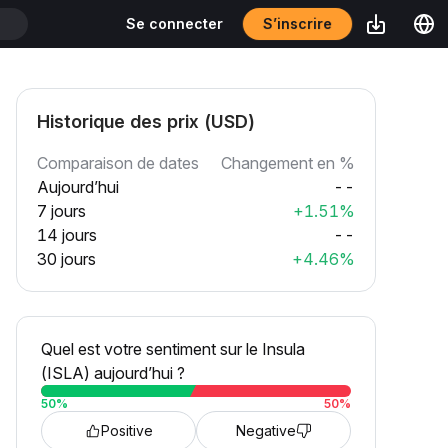
S’inscrire
Se connecter
T
Historique des prix (USD)
Comparaison de dates
Changement en %
Aujourd’hui
--
7 jours
+1.51%
14 jours
--
30 jours
+4.46%
Quel est votre sentiment sur le Insula
(ISLA) aujourd’hui ?
50
%
50
%
Positive
Negative