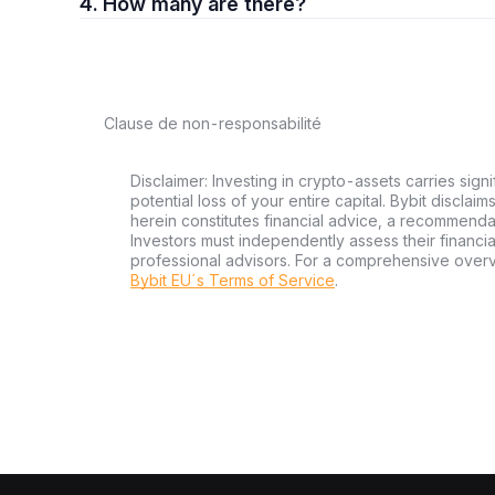
4. How many are there?
Clause de non-responsabilité
Disclaimer: Investing in crypto-assets carries signi
potential loss of your entire capital. Bybit disclai
herein constitutes financial advice, a recommendatio
Investors must independently assess their financi
professional advisors. For a comprehensive over
Bybit EU´s Terms of Service
.