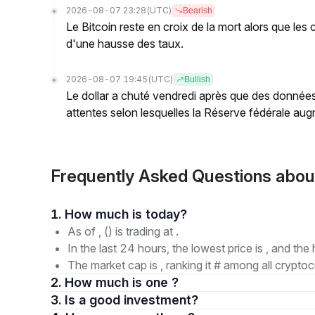
2026-08-07 23:28
(UTC)
Bearish
Le Bitcoin reste en croix de la mort alors que les
d'une hausse des taux.
2026-08-07 19:45
(UTC)
Bullish
Le dollar a chuté vendredi après que des données
attentes selon lesquelles la Réserve fédérale augm
Frequently Asked Questions abou
1. How much is today?
As of , () is trading at .
In the last 24 hours, the lowest price is , and the 
The market cap is , ranking it # among all cryptoc
2. How much is one ?
3. Is a good investment?