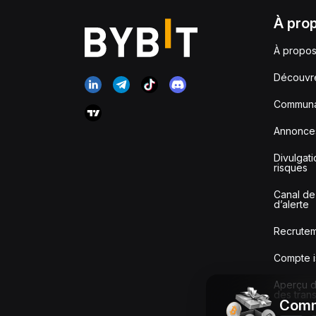
À pro
À propos
Découvr
Communa
Annonce
Divulgat
risques
Canal de
d’alerte
Recrute
Compte i
Aperçu de
des tran
Comm