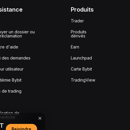
sistance
Produits
Trader
yer un dossier ou
Produits
réclamation
dérivés
re d'aide
Earn
vi des demandes
Launchpad
ur utilisateur
Carte Bybit
démie Bybit
TradingView
s de trading
fication de
thenticité
DT
Rejoindre