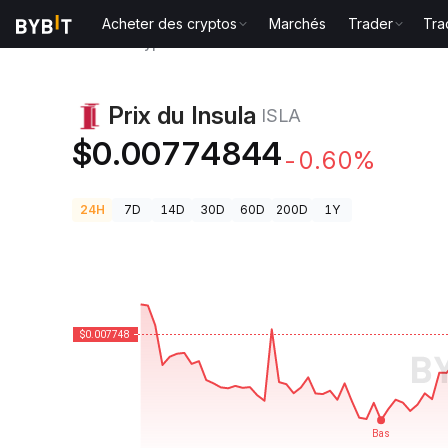
Acheter des cryptos
Marchés
Trader
Tra
Prix des cryptos
Prix du Insula ISLA
Prix du Insula
ISLA
$0.00774844
-0.60%
24H
7D
14D
30D
60D
200D
1Y