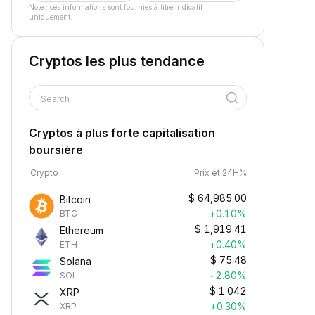
Note : ces informations sont fournies à titre indicatif
uniquement.
Cryptos les plus tendance
Search
Cryptos à plus forte capitalisation
boursière
Crypto
Prix et 24H%
$
64,985.00
Bitcoin
+0.10%
BTC
$
1,919.41
Ethereum
+0.40%
ETH
$
75.48
Solana
+2.80%
SOL
$
1.042
XRP
+0.30%
XRP