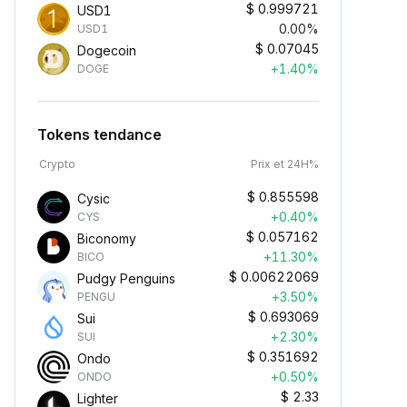
$
0.999721
USD1
0.00%
USD1
$
0.07045
Dogecoin
+1.40%
DOGE
Tokens tendance
Crypto
Prix et 24H%
$
0.855598
Cysic
+0.40%
CYS
$
0.057162
Biconomy
+11.30%
BICO
$
0.00622069
Pudgy Penguins
+3.50%
PENGU
$
0.693069
Sui
+2.30%
SUI
$
0.351692
Ondo
+0.50%
ONDO
$
2.33
Lighter