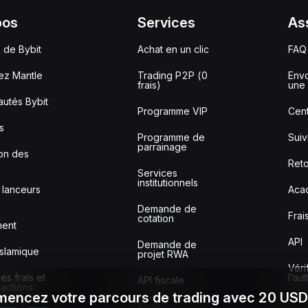
pos
Services
As
 de Bybit
Achat en un clic
FAQ
ez Mantle
Trading P2P (0
Envo
frais)
une 
utés Bybit
Programme VIP
Cent
s
Programme de
Sui
parrainage
ion des
Reto
Services
institutionnels
 lanceurs
Aca
Demande de
Frai
cotation
ment
API
Demande de
slamique
projet RWA
Véri
s frais et
l’au
API fiscale
sactions
encez votre parcours de trading avec 20 US
Audit