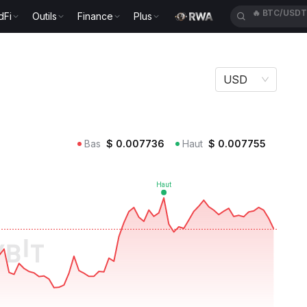
dFi
Outils
Finance
Plus
🔥
ETH/USD
USD
Bas
$
0.007736
Haut
$
0.007755