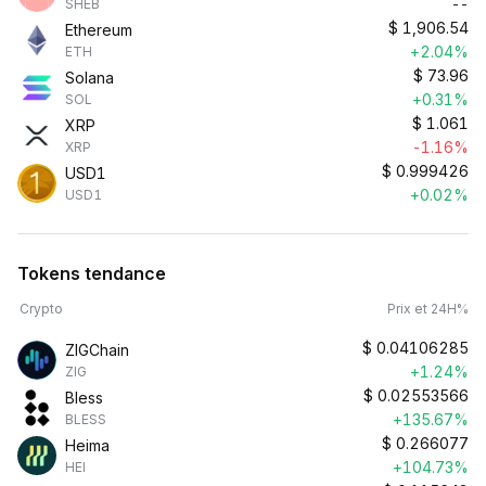
--
SHEB
$
1,906.54
Ethereum
+2.04%
ETH
$
73.96
Solana
+0.31%
SOL
$
1.061
XRP
-1.16%
XRP
$
0.999426
USD1
+0.02%
USD1
Tokens tendance
Crypto
Prix et 24H%
$
0.04106285
ZIGChain
+1.24%
ZIG
$
0.02553566
Bless
+135.67%
BLESS
$
0.266077
Heima
+104.73%
HEI