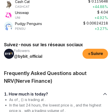
$
0.115648
Cash Cat
+44.88%
CASHCAT
$
4.04
Uniswap
+4.92%
UNI
$
0.00624218
Pudgy Penguins
+3.27%
PENGU
Suivez-nous sur les réseaux sociaux
Followers
+
Suivre
@bybit_official
Frequently Asked Questions about
NRV(Nerve Finance)
1. How much is today?
As of , () is trading at .
In the last 24 hours, the lowest price is , and the highest
price is , with a trading volume of .