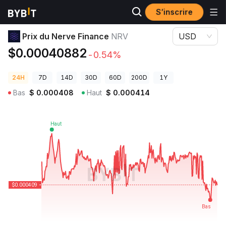
S’inscrire
Prix des cryptos
Prix du Nerve Finance NRV
Prix du Nerve Finance
NRV
USD
$0.00040882
-0.54%
24H
7D
14D
30D
60D
200D
1Y
Bas
$
0.000408
Haut
$
0.000414