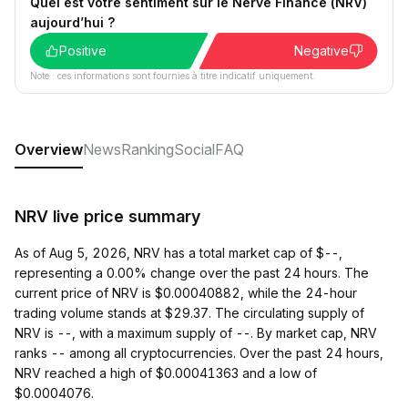
Quel est votre sentiment sur le Nerve Finance (NRV)
aujourd’hui ?
Positive
Negative
Note : ces informations sont fournies à titre indicatif uniquement.
Overview
News
Ranking
Social
FAQ
NRV live price summary
As of Aug 5, 2026, NRV has a total market cap of $--,
representing a 0.00% change over the past 24 hours. The
current price of NRV is $0.00040882, while the 24-hour
trading volume stands at $29.37. The circulating supply of
NRV is --, with a maximum supply of --. By market cap, NRV
ranks -- among all cryptocurrencies. Over the past 24 hours,
NRV reached a high of $0.00041363 and a low of
$0.0004076.