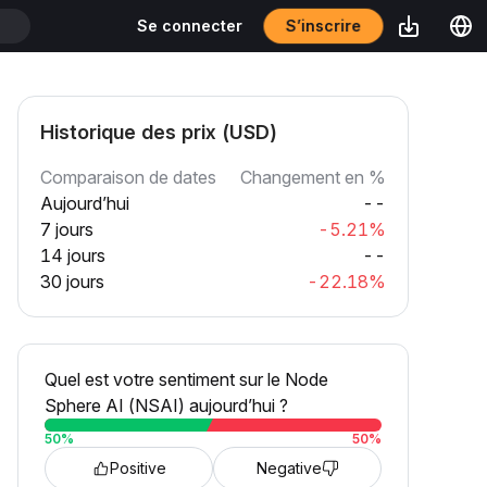
S’inscrire
Se connecter
T
Historique des prix (USD)
Comparaison de dates
Changement en %
Aujourd’hui
--
7 jours
-5.21%
14 jours
--
30 jours
-22.18%
Quel est votre sentiment sur le Node
Sphere AI (NSAI) aujourd’hui ?
50
%
50
%
Positive
Negative