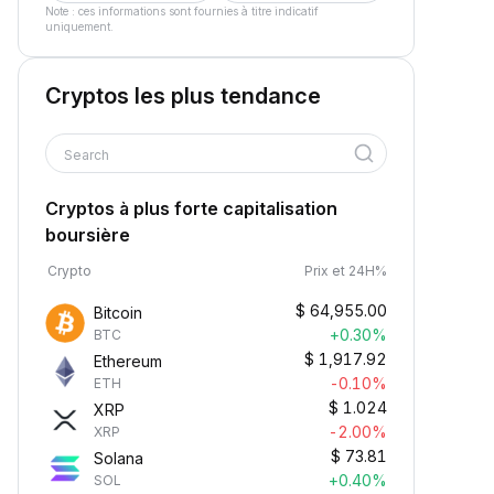
Note : ces informations sont fournies à titre indicatif
uniquement.
Cryptos les plus tendance
Search
Cryptos à plus forte capitalisation
boursière
Crypto
Prix et 24H%
$
64,955.00
Bitcoin
+0.30%
BTC
$
1,917.92
Ethereum
-0.10%
ETH
$
1.024
XRP
-2.00%
XRP
$
73.81
Solana
+0.40%
SOL