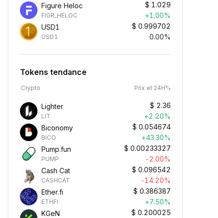
$
1.029
Figure Heloc
+1.00%
FIGR_HELOC
$
0.999702
USD1
0.00%
USD1
Tokens tendance
Crypto
Prix et 24H%
$
2.36
Lighter
+2.20%
LIT
$
0.054674
Biconomy
+43.30%
BICO
$
0.00233327
Pump.fun
-2.00%
PUMP
$
0.096542
Cash Cat
-14.20%
CASHCAT
$
0.386387
Ether.fi
+7.50%
ETHFI
$
0.200025
KGeN