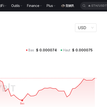
dFi
Outils
Finance
Plus
🔥
ETH/USD
USD
Bas
$
0.000074
Haut
$
0.000075