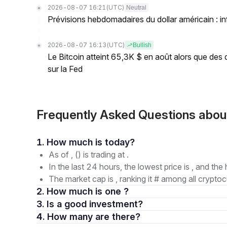
2026-08-07 16:21
(UTC)
Neutral
Prévisions hebdomadaires du dollar américain : inf
2026-08-07 16:13
(UTC)
Bullish
Le Bitcoin atteint 65,3K $ en août alors que des 
sur la Fed
Frequently Asked Questions abo
1. How much is today?
As of , () is trading at .
In the last 24 hours, the lowest price is , and the 
The market cap is , ranking it # among all cryptoc
2. How much is one ?
3. Is a good investment?
4. How many are there?