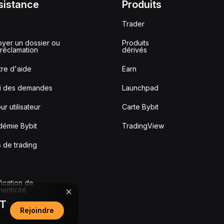
sistance
Produits
Trader
yer un dossier ou
Produits
réclamation
dérivés
re d'aide
Earn
vi des demandes
Launchpad
ur utilisateur
Carte Bybit
démie Bybit
TradingView
s de trading
fication de
thenticité
DT
Rejoindre