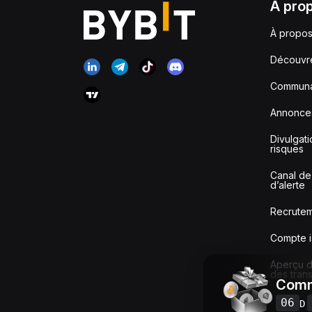
À pro
À propos
Découvr
Communa
Annonce
Divulgat
risques
Canal de
d’alerte
Recrute
Compte i
Aperçu de
des tran
Comm
06
D