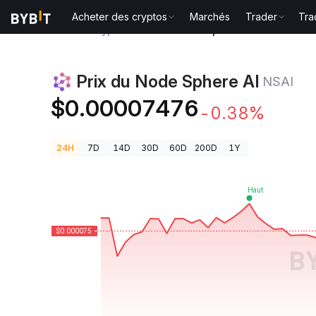
Acheter des cryptos
Marchés
Trader
Tra
Prix des cryptos
Prix du Node Sphere AI NSAI
Prix du Node Sphere AI
NSAI
$0.00007476
-0.38%
24H
7D
14D
30D
60D
200D
1Y