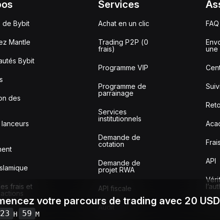
pos
Services
As
 de Bybit
Achat en un clic
FAQ
ez Mantle
Trading P2P (0
Envo
frais)
une 
utés Bybit
Programme VIP
Cent
s
Programme de
Sui
parrainage
ion des
Reto
Services
institutionnels
 lanceurs
Aca
Demande de
Frai
cotation
ment
API
Demande de
slamique
projet RWA
Véri
s frais et
l’au
API fiscale
sactions
encez votre parcours de trading avec 20 US
Audit
23
59
H
M