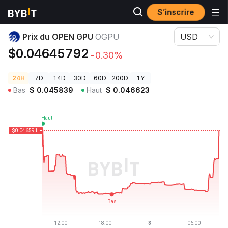
S’inscrire
Prix des cryptos
Prix du OPEN GPU OGPU
Prix du OPEN GPU
OGPU
USD
$0.04645792
-0.30%
24H
7D
14D
30D
60D
200D
1Y
Bas
$
0.045839
Haut
$
0.046623