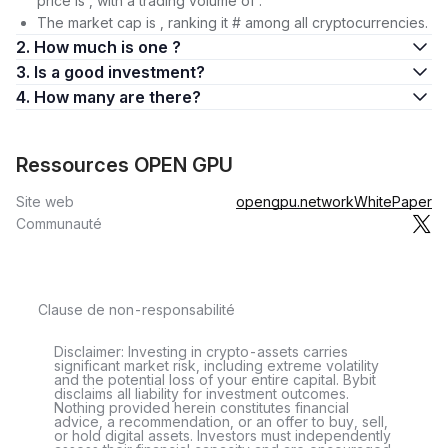
price is , with a trading volume of .
The market cap is , ranking it # among all cryptocurrencies.
2. How much is one ?
3. Is a good investment?
4. How many are there?
Ressources OPEN GPU
Site web
opengpu.network
WhitePaper
Communauté
Clause de non-responsabilité
Disclaimer: Investing in crypto-assets carries
significant market risk, including extreme volatility
and the potential loss of your entire capital. Bybit
disclaims all liability for investment outcomes.
Nothing provided herein constitutes financial
advice, a recommendation, or an offer to buy, sell,
or hold digital assets. Investors must independently