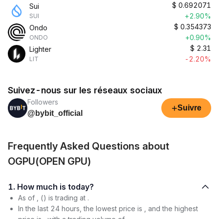
$
0.692071
Sui
+2.90%
SUI
$
0.354373
Ondo
+0.90%
ONDO
$
2.31
Lighter
-2.20%
LIT
Suivez-nous sur les réseaux sociaux
Followers
+
Suivre
@bybit_official
Frequently Asked Questions about
OGPU(OPEN GPU)
1. How much is today?
As of , () is trading at .
In the last 24 hours, the lowest price is , and the highest