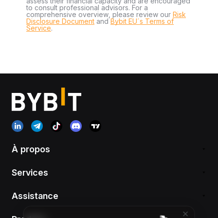
assess their financial capacity and are encouraged
to consult professional advisors. For a
comprehensive overview, please review our
Risk
Disclosure Document
and
Bybit EU´s Terms of
Service
.
À propos
Services
Assistance