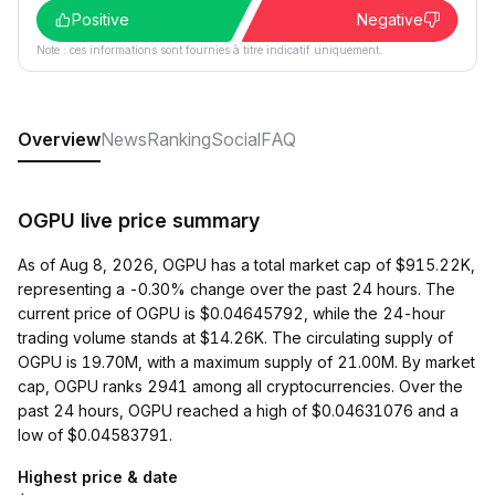
Positive
Negative
Note : ces informations sont fournies à titre indicatif uniquement.
Overview
News
Ranking
Social
FAQ
OGPU live price summary
As of Aug 8, 2026, OGPU has a total market cap of $915.22K,
representing a -0.30% change over the past 24 hours. The
current price of OGPU is $0.04645792, while the 24-hour
trading volume stands at $14.26K. The circulating supply of
OGPU is 19.70M, with a maximum supply of 21.00M. By market
cap, OGPU ranks 2941 among all cryptocurrencies. Over the
past 24 hours, OGPU reached a high of $0.04631076 and a
low of $0.04583791.
Highest price & date