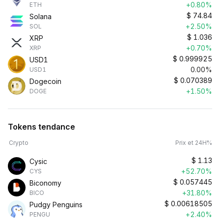
+0.80%
ETH
$
74.84
Solana
+2.50%
SOL
$
1.036
XRP
+0.70%
XRP
$
0.999925
USD1
0.00%
USD1
$
0.070389
Dogecoin
+1.50%
DOGE
Tokens tendance
Crypto
Prix et 24H%
$
1.13
Cysic
+52.70%
CYS
$
0.057445
Biconomy
+31.80%
BICO
$
0.00618505
Pudgy Penguins
+2.40%
PENGU