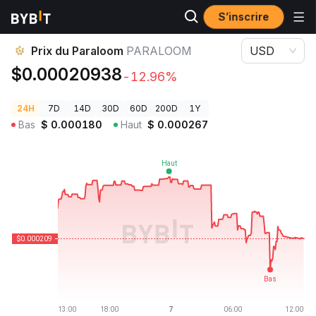
S’inscrire
Prix des cryptos
Prix du Paraloom PARALOOM
Prix du Paraloom
PARALOOM
USD
$0.00020938
-12.96%
24H
7D
14D
30D
60D
200D
1Y
Bas
$
0.000180
Haut
$
0.000267