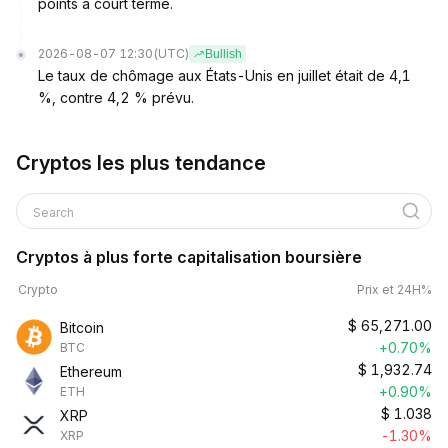
points à court terme.
2026-08-07 12:30
(UTC)
Bullish
Le taux de chômage aux États-Unis en juillet était de 4,1
%, contre 4,2 % prévu.
Cryptos les plus tendance
Search
Cryptos à plus forte capitalisation boursière
Crypto
Prix et 24H%
$
65,271.00
Bitcoin
+0.70%
BTC
$
1,932.74
Ethereum
+0.90%
ETH
$
1.038
XRP
-1.30%
XRP