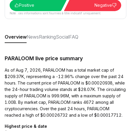
Positive
Negative
Note : ces informations sont fournies à titre indicatif uniquement.
Overview
News
Ranking
Social
FAQ
PARALOOM live price summary
As of Aug 7, 2026, PARALOOM has a total market cap of
$209.37K, representing a -12.96% change over the past 24
hours. The current price of PARALOOM is $0.00020938, while
the 24-hour trading volume stands at $28.07K. The circulating
supply of PARALOOM is 999.96M, with a maximum supply of
1.00B. By market cap, PARALOOM ranks 4672 among all
cryptocurrencies. Over the past 24 hours, PARALOOM
reached a high of $0.00026732 and a low of $0.00017712.
Highest price & date