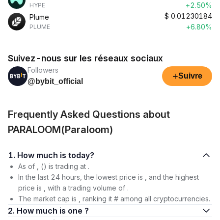
+2.50%
HYPE
$
0.01230184
Plume
+6.80%
PLUME
Suivez-nous sur les réseaux sociaux
Followers
+
Suivre
@bybit_official
Frequently Asked Questions about
PARALOOM(Paraloom)
1. How much is today?
As of , () is trading at .
In the last 24 hours, the lowest price is , and the highest
price is , with a trading volume of .
The market cap is , ranking it # among all cryptocurrencies.
2. How much is one ?