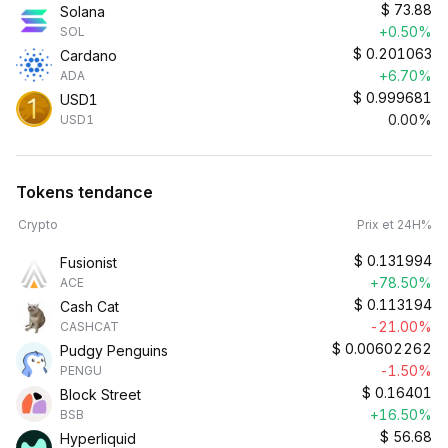
$
73.88
Solana
+0.50%
SOL
$
0.201063
Cardano
+6.70%
ADA
$
0.999681
USD1
0.00%
USD1
Tokens tendance
Crypto
Prix et 24H%
$
0.131994
Fusionist
+78.50%
ACE
$
0.113194
Cash Cat
-21.00%
CASHCAT
$
0.00602262
Pudgy Penguins
-1.50%
PENGU
$
0.16401
Block Street
+16.50%
BSB
$
56.68
Hyperliquid