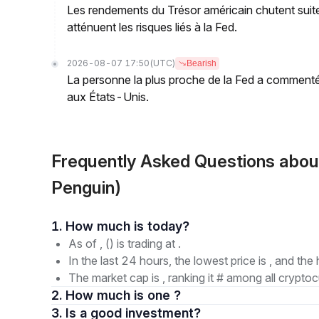
Les rendements du Trésor américain chutent suite
atténuent les risques liés à la Fed.
2026-08-07 17:50
(UTC)
Bearish
La personne la plus proche de la Fed a commenté 
aux États-Unis.
Frequently Asked Questions abo
Penguin)
1. How much is today?
As of , () is trading at .
In the last 24 hours, the lowest price is , and the 
The market cap is , ranking it # among all cryptoc
2. How much is one ?
3. Is a good investment?