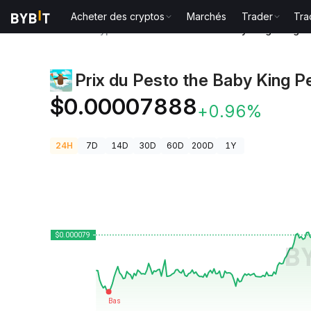
Acheter des cryptos
Marchés
Trader
Tra
Prix des cryptos
Prix du Pesto the Baby King Pengu
Prix du Pesto the Baby King P
$0.00007888
+0.96%
24H
7D
14D
30D
60D
200D
1Y