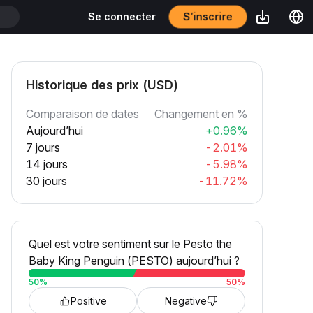
S’inscrire
Se connecter
T
Historique des prix (USD)
Comparaison de dates
Changement en %
Aujourd’hui
+0.96%
7 jours
-2.01%
14 jours
-5.98%
30 jours
-11.72%
Quel est votre sentiment sur le Pesto the
Baby King Penguin (PESTO) aujourd’hui ?
50
%
50
%
Positive
Negative