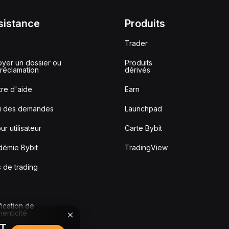
sistance
Produits
Trader
yer un dossier ou
Produits
réclamation
dérivés
re d'aide
Earn
vi des demandes
Launchpad
ur utilisateur
Carte Bybit
démie Bybit
TradingView
s de trading
fication de
thenticité
DT