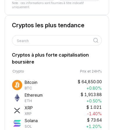
Note : ces informations sont fournies à titre indicatif
uniquement.
Cryptos les plus tendance
Search
Cryptos à plus forte capitalisation
boursière
Crypto
Prix et 24H%
$
64,850.00
Bitcoin
+0.80%
BTC
$
1,913.88
Ethereum
+0.50%
ETH
$
1.021
XRP
-1.40%
XRP
$
73.64
Solana
+1.20%
SOL