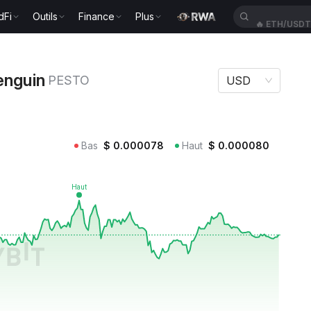
dFi
Outils
Finance
Plus
🔥
ETH/USD
in PESTO
enguin
PESTO
USD
Bas
$
0.000078
Haut
$
0.000080