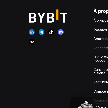
À pro
À propos
Découvr
Communa
Annonce
Divulgat
risques
Canal de
d’alerte
Recrute
Compte i
Aperçu de
des tran
Comm