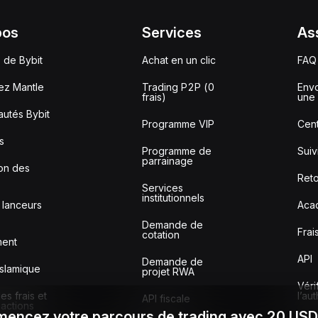
pos
Services
As
 de Bybit
Achat en un clic
FAQ
ez Mantle
Trading P2P (0
Envo
frais)
une 
utés Bybit
Programme VIP
Cent
s
Programme de
Sui
parrainage
ion des
Reto
Services
institutionnels
 lanceurs
Aca
Demande de
Frai
cotation
ment
API
Demande de
slamique
projet RWA
Véri
s frais et
l’au
API fiscale
sactions
encez votre parcours de trading avec 20 US