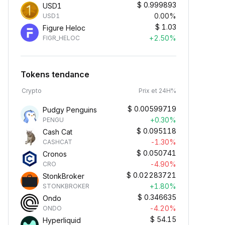
$
0.999893
USD1
0.00%
USD1
$
1.03
Figure Heloc
+2.50%
FIGR_HELOC
Tokens tendance
Crypto
Prix et 24H%
$
0.00599719
Pudgy Penguins
+0.30%
PENGU
$
0.095118
Cash Cat
-1.30%
CASHCAT
$
0.050741
Cronos
-4.90%
CRO
$
0.02283721
StonkBroker
+1.80%
STONKBROKER
$
0.346635
Ondo
-4.20%
ONDO
$
54.15
Hyperliquid