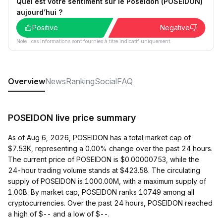
Quel est votre sentiment sur le Poseidon (POSEIDON)
aujourd’hui ?
Positive
Negative
Note : ces informations sont fournies à titre indicatif uniquement.
Overview
News
Ranking
Social
FAQ
POSEIDON live price summary
As of Aug 6, 2026, POSEIDON has a total market cap of
$7.53K, representing a 0.00% change over the past 24 hours.
The current price of POSEIDON is $0.00000753, while the
24-hour trading volume stands at $423.58. The circulating
supply of POSEIDON is 1000.00M, with a maximum supply of
1.00B. By market cap, POSEIDON ranks 10749 among all
cryptocurrencies. Over the past 24 hours, POSEIDON reached
a high of $-- and a low of $--.