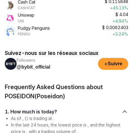
$
0.115848
Cash Cat
+45.13%
CASHCAT
$
4.04
Uniswap
+4.94%
UNI
$
0.0062403
Pudgy Penguins
+3.24%
PENGU
Suivez-nous sur les réseaux sociaux
Followers
+
Suivre
@bybit_official
Frequently Asked Questions about
POSEIDON(Poseidon)
1. How much is today?
As of , () is trading at .
In the last 24 hours, the lowest price is , and the highest
price is , with a trading volume of .