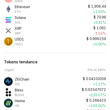
--
SHEB
$
1,906.44
Ethereum
+2.03%
ETH
$
73.96
Solana
+0.31%
SOL
$
1.061
XRP
-1.15%
XRP
$
0.999259
USD1
+0.00%
USD1
Tokens tendance
Crypto
Prix et 24H%
$
0.04103359
ZIGChain
+1.17%
ZIG
$
0.02547072
Bless
+135.07%
BLESS
$
0.266425
Heima
+105.00%
HEI