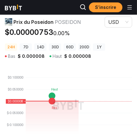
S’inscrire
Prix des cryptos
Prix du Poseidon POSEIDON
Prix du Poseidon
POSEIDON
USD
$0.00000753
0.00%
24H
7D
14D
30D
60D
200D
1Y
Bas
$
0.000008
Haut
$
0.000008