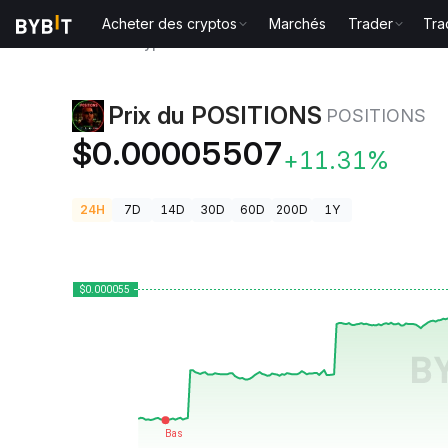
Acheter des cryptos
Marchés
Trader
Tra
Prix des cryptos
Prix du POSITIONS POSITIONS
Prix du POSITIONS
POSITIONS
$0.00005507
+11.31%
24H
7D
14D
30D
60D
200D
1Y