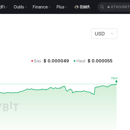
dFi
Outils
Finance
Plus
🔥
ETH/USD
USD
Bas
$
0.000049
Haut
$
0.000055