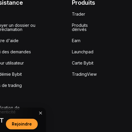
sistance
Produits
Trader
yer un dossier ou
Produits
réclamation
dérivés
re d'aide
Earn
vi des demandes
Launchpad
ur utilisateur
Carte Bybit
démie Bybit
TradingView
s de trading
fication de
thenticité
DT
Rejoindre