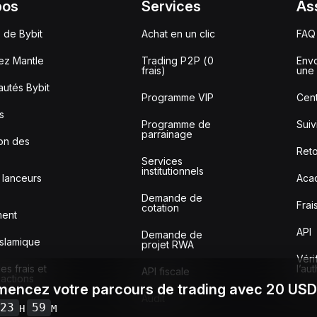
pos
Services
As
 de Bybit
Achat en un clic
FAQ
ez Mantle
Trading P2P (0
Envo
frais)
une 
utés Bybit
Programme VIP
Cent
s
Programme de
Sui
parrainage
ion des
Reto
Services
institutionnels
 lanceurs
Aca
Demande de
Frai
cotation
ment
API
Demande de
slamique
projet RWA
Véri
s frais et
l’au
API fiscale
sactions
encez votre parcours de trading avec 20 US
Audit
23
59
H
M