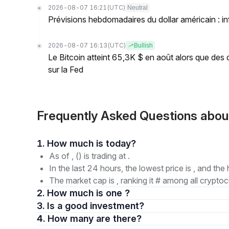
2026-08-07 16:21
(UTC)
Neutral
Prévisions hebdomadaires du dollar américain : inf
2026-08-07 16:13
(UTC)
Bullish
Le Bitcoin atteint 65,3K $ en août alors que des 
sur la Fed
Frequently Asked Questions ab
1. How much is today?
As of , () is trading at .
In the last 24 hours, the lowest price is , and the 
The market cap is , ranking it # among all cryptoc
2. How much is one ?
3. Is a good investment?
4. How many are there?