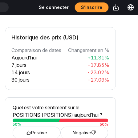
S’inscrire
Se connecter
T
Historique des prix (USD)
Comparaison de dates
Changement en %
Aujourd’hui
+11.31%
7 jours
-17.85%
14 jours
-23.02%
30 jours
-27.09%
Quel est votre sentiment sur le
POSITIONS (POSITIONS) aujourd’hui ?
50
%
50
%
Positive
Negative