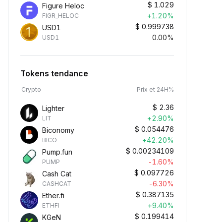
$
1.029
Figure Heloc
+1.20%
FIGR_HELOC
$
0.999738
USD1
0.00%
USD1
Tokens tendance
Crypto
Prix et 24H%
$
2.36
Lighter
+2.90%
LIT
$
0.054476
Biconomy
+42.20%
BICO
$
0.00234109
Pump.fun
-1.60%
PUMP
$
0.097726
Cash Cat
-6.30%
CASHCAT
$
0.387135
Ether.fi
+9.40%
ETHFI
$
0.199414
KGeN