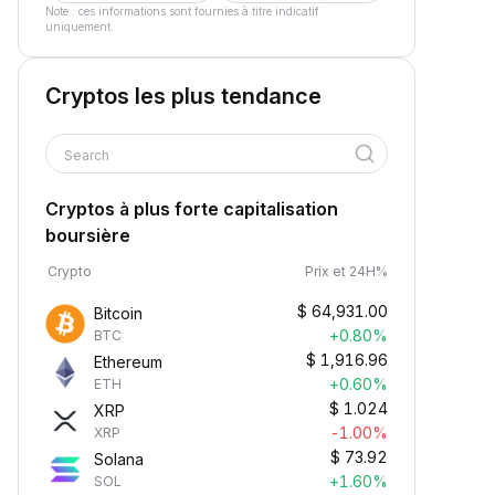
Note : ces informations sont fournies à titre indicatif
uniquement.
Cryptos les plus tendance
Search
Cryptos à plus forte capitalisation
boursière
Crypto
Prix et 24H%
$
64,931.00
Bitcoin
+0.80%
BTC
$
1,916.96
Ethereum
+0.60%
ETH
$
1.024
XRP
-1.00%
XRP
$
73.92
Solana
+1.60%
SOL