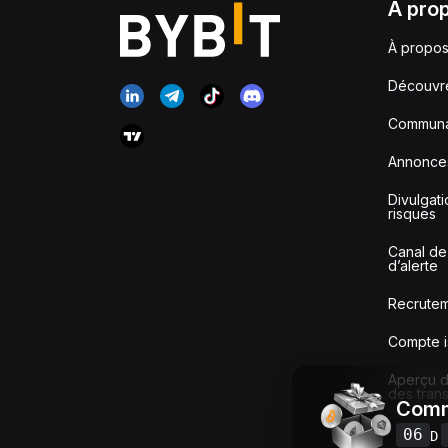
À pro
À propos
Découvr
Communa
Annonce
Divulgat
risques
Canal de
d’alerte
Recrute
Compte i
Aperçu de
des tran
Comm
06
D