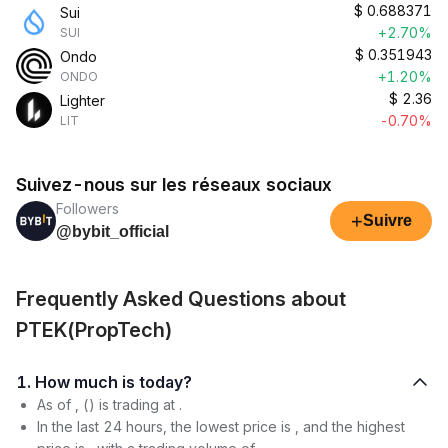
$
0.688371
Sui
+2.70%
SUI
$
0.351943
Ondo
+1.20%
ONDO
$
2.36
Lighter
-0.70%
LIT
Suivez-nous sur les réseaux sociaux
Followers
+
Suivre
@bybit_official
Frequently Asked Questions about
PTEK(PropTech)
1. How much is today?
As of , () is trading at .
In the last 24 hours, the lowest price is , and the highest