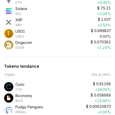
+0.40%
ETH
$
75.21
Solana
+2.00%
SOL
$
1.037
XRP
+0.50%
XRP
$
0.999837
USD1
0.00%
USD1
$
0.070362
Dogecoin
+1.20%
DOGE
Tokens tendance
Crypto
Prix et 24H%
$
0.91168
Cysic
+34.00%
CYS
$
0.058689
Biconomy
+25.90%
BICO
$
0.00620873
Pudgy Penguins
+3.00%
PENGU