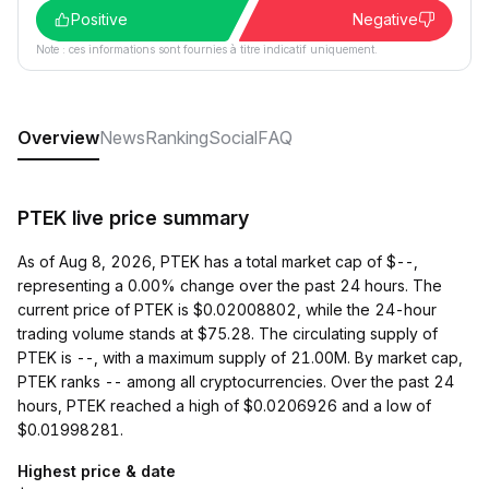
Positive
Negative
Note : ces informations sont fournies à titre indicatif uniquement.
Overview
News
Ranking
Social
FAQ
PTEK live price summary
As of Aug 8, 2026, PTEK has a total market cap of $--,
representing a 0.00% change over the past 24 hours. The
current price of PTEK is $0.02008802, while the 24-hour
trading volume stands at $75.28. The circulating supply of
PTEK is --, with a maximum supply of 21.00M. By market cap,
PTEK ranks -- among all cryptocurrencies. Over the past 24
hours, PTEK reached a high of $0.0206926 and a low of
$0.01998281.
Highest price & date