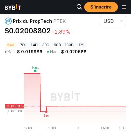
S’inscrire
Prix des cryptos
Prix du PropTech PTEK
Prix du PropTech
PTEK
USD
$0.02008802
-2.89%
24H
7D
14D
30D
60D
200D
1Y
Bas
$
0.019986
Haut
$
0.020688