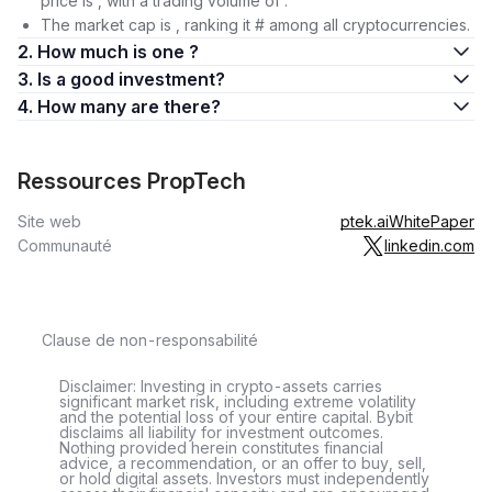
price is , with a trading volume of .
The market cap is , ranking it # among all cryptocurrencies.
2. How much is one ?
3. Is a good investment?
4. How many are there?
Ressources PropTech
Site web
ptek.ai
WhitePaper
Communauté
linkedin.com
Clause de non-responsabilité
Disclaimer: Investing in crypto-assets carries
significant market risk, including extreme volatility
and the potential loss of your entire capital. Bybit
disclaims all liability for investment outcomes.
Nothing provided herein constitutes financial
advice, a recommendation, or an offer to buy, sell,
or hold digital assets. Investors must independently