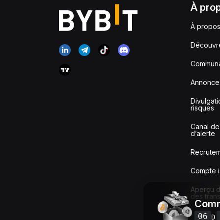
À pro
À propos
Découvr
Communa
Annonce
Divulgat
risques
Canal de
d’alerte
Recrute
Compte i
Aperçu de
des tran
Comm
06
D