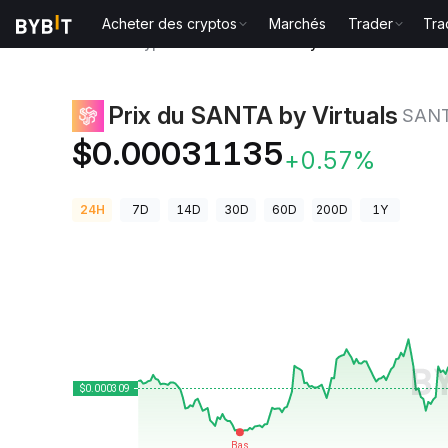
Acheter des cryptos
Marchés
Trader
Tra
Prix des cryptos
Prix du SANTA by Virtuals SANTA
Prix du SANTA by Virtuals
SAN
$0.00031135
+0.57%
24H
7D
14D
30D
60D
200D
1Y