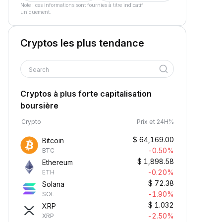
Note : ces informations sont fournies à titre indicatif
uniquement.
Cryptos les plus tendance
Search
Cryptos à plus forte capitalisation
boursière
Crypto
Prix et 24H%
$
64,169.00
Bitcoin
-0.50%
BTC
$
1,898.58
Ethereum
-0.20%
ETH
$
72.38
Solana
-1.90%
SOL
$
1.032
XRP
-2.50%
XRP