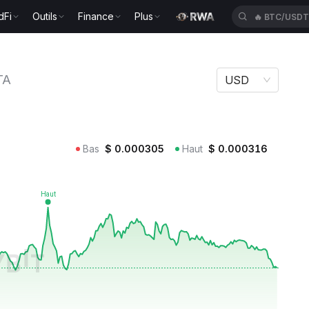
dFi
Outils
Finance
Plus
🔥
BTC/USD
TA
USD
Bas
$
0.000305
Haut
$
0.000316