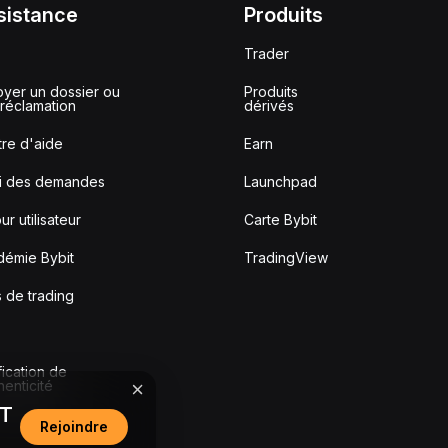
sistance
Produits
Trader
yer un dossier ou
Produits
réclamation
dérivés
re d'aide
Earn
vi des demandes
Launchpad
ur utilisateur
Carte Bybit
démie Bybit
TradingView
s de trading
fication de
thenticité
DT
Rejoindre