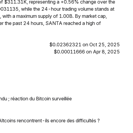
of $311.31K, representing a +0.56% change over the
0031135, while the 24-hour trading volume stands at
, with a maximum supply of 1.00B. By market cap,
r the past 24 hours, SANTA reached a high of
$0.02362321 on Oct 25, 2025
$0.00011666 on Apr 8, 2025
ndu ; réaction du Bitcoin surveillée
ltcoins rencontrent-ils encore des difficultés ?