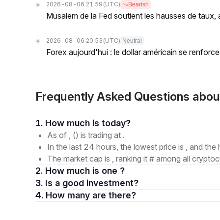
2026-08-06 21:59
(UTC)
Bearish
Musalem de la Fed soutient les hausses de taux, af
2026-08-06 20:53
(UTC)
Neutral
Forex aujourd'hui : le dollar américain se renfor
Frequently Asked Questions abo
1. How much is today?
As of , () is trading at .
In the last 24 hours, the lowest price is , and the 
The market cap is , ranking it # among all cryptoc
2. How much is one ?
3. Is a good investment?
4. How many are there?