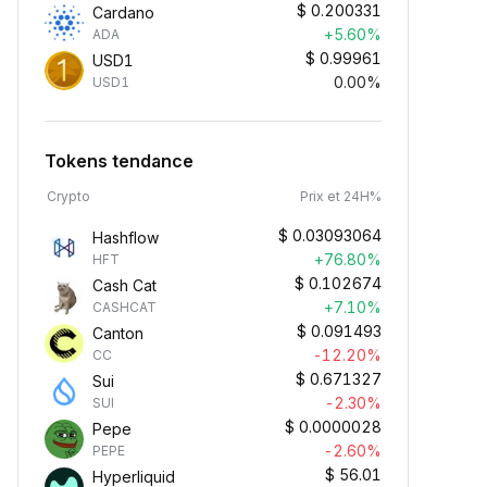
$
0.200331
Cardano
+5.60%
ADA
$
0.99961
USD1
0.00%
USD1
Tokens tendance
Crypto
Prix et 24H%
$
0.03093064
Hashflow
+76.80%
HFT
$
0.102674
Cash Cat
+7.10%
CASHCAT
$
0.091493
Canton
-12.20%
CC
$
0.671327
Sui
-2.30%
SUI
$
0.0000028
Pepe
-2.60%
PEPE
$
56.01
Hyperliquid