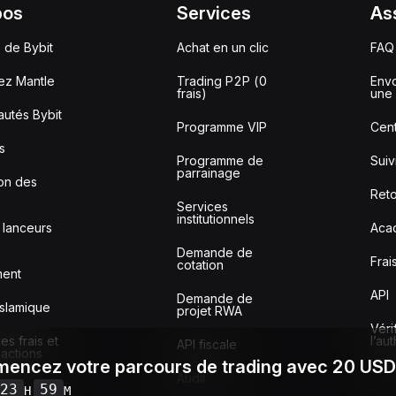
pos
Services
As
 de Bybit
Achat en un clic
FAQ
ez Mantle
Trading P2P (0
Envo
frais)
une 
utés Bybit
Programme VIP
Cent
s
Programme de
Sui
parrainage
ion des
Reto
Services
institutionnels
 lanceurs
Aca
Demande de
Frai
cotation
ment
API
Demande de
slamique
projet RWA
Véri
s frais et
l’au
API fiscale
sactions
encez votre parcours de trading avec 20 US
Audit
23
59
H
M