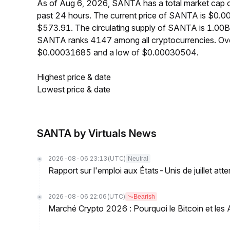
As of Aug 6, 2026, SANTA has a total market cap 
past 24 hours. The current price of SANTA is $0.0
$573.91. The circulating supply of SANTA is 1.00B
SANTA ranks 4147 among all cryptocurrencies. Ove
$0.00031685 and a low of $0.00030504.
Highest price & date
Lowest price & date
SANTA by Virtuals News
2026-08-06 23:13
(UTC)
Neutral
Rapport sur l'emploi aux États-Unis de juillet atte
2026-08-06 22:06
(UTC)
Bearish
Marché Crypto 2026 : Pourquoi le Bitcoin et les A