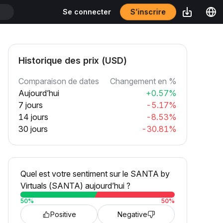
S’inscrire
Se connecter
T
Historique des prix (USD)
Comparaison de dates
Changement en %
Aujourd’hui
+0.57%
7 jours
-5.17%
14 jours
-8.53%
30 jours
-30.81%
Quel est votre sentiment sur le SANTA by
Virtuals (SANTA) aujourd’hui ?
50
%
50
%
Positive
Negative