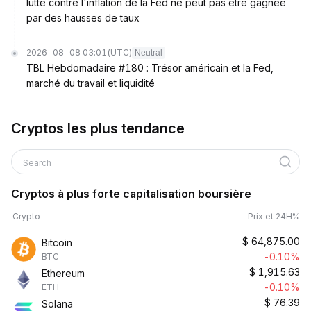
lutte contre l'inflation de la Fed ne peut pas être gagnée
par des hausses de taux
2026-08-08 03:01
(UTC)
Neutral
TBL Hebdomadaire #180 : Trésor américain et la Fed,
marché du travail et liquidité
Cryptos les plus tendance
Search
Cryptos à plus forte capitalisation boursière
Crypto
Prix et 24H%
$
64,875.00
Bitcoin
-0.10%
BTC
$
1,915.63
Ethereum
-0.10%
ETH
$
76.39
Solana