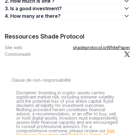
2. How much is one ?
3. Is a good investment?
4. How many are there?
Ressources Shade Protocol
Site web
shadeprotocol.io
WhitePaper
Communauté
Clause de non-responsabilité
Disclaimer: Investing in crypto-assets carries
significant market risk, including extreme volatility
and the potential loss of your entire capital. Bybit
disclaims all liability for investment outcomes.
Nothing provided herein constitutes financial
advice, a recommendation, or an offer to buy, sell,
or hold digital assets. Investors must independently
assess their financial capacity and are encouraged
to consult professional advisors. For a
comprehensive overview, please review our
Risk
Disclosure Document
and
Bybit EU´s Terms of