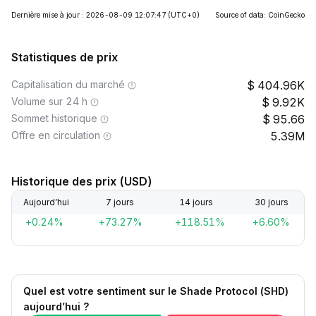
Dernière mise à jour : 2026-08-09 12:07:47
(UTC+0)
Source of data: CoinGecko
Statistiques de prix
Capitalisation du marché
404.96K
Volume sur 24 h
9.92K
Sommet historique
95.66
Offre en circulation
5.39M
Historique des prix (USD)
Aujourd’hui
7 jours
14 jours
30 jours
+0.24%
+73.27%
+118.51%
+6.60%
Quel est votre sentiment sur le Shade Protocol (SHD)
aujourd’hui ?