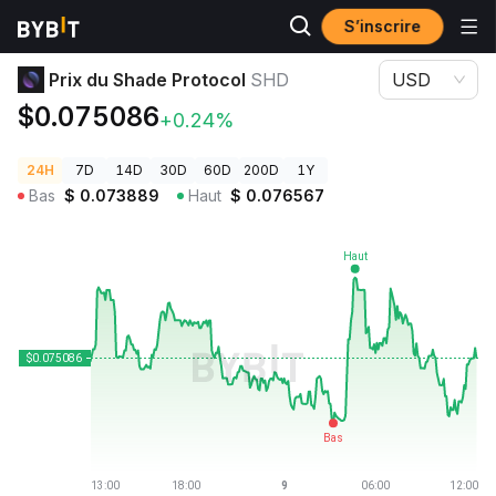
S’inscrire
Prix des cryptos
Prix du Shade Protocol SHD
Prix du Shade Protocol
SHD
USD
$0.075086
+0.24%
24H
7D
14D
30D
60D
200D
1Y
Bas
$
0.073889
Haut
$
0.076567