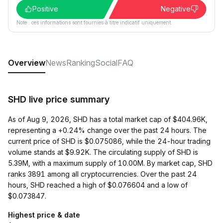
Positive
Negative
Note : ces informations sont fournies à titre indicatif uniquement.
Overview
News
Ranking
Social
FAQ
SHD live price summary
As of Aug 9, 2026, SHD has a total market cap of $404.96K,
representing a +0.24% change over the past 24 hours. The
current price of SHD is $0.075086, while the 24-hour trading
volume stands at $9.92K. The circulating supply of SHD is
5.39M, with a maximum supply of 10.00M. By market cap, SHD
ranks 3891 among all cryptocurrencies. Over the past 24
hours, SHD reached a high of $0.076604 and a low of
$0.073847.
Highest price & date