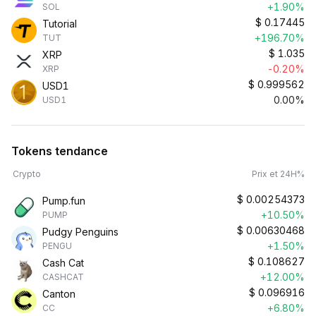
+1.90%
SOL
$
0.17445
Tutorial
+196.70%
TUT
$
1.035
XRP
-0.20%
XRP
$
0.999562
USD1
0.00%
USD1
Tokens tendance
Crypto
Prix et 24H%
$
0.00254373
Pump.fun
+10.50%
PUMP
$
0.00630468
Pudgy Penguins
+1.50%
PENGU
$
0.108627
Cash Cat
+12.00%
CASHCAT
$
0.096916
Canton
+6.80%
CC