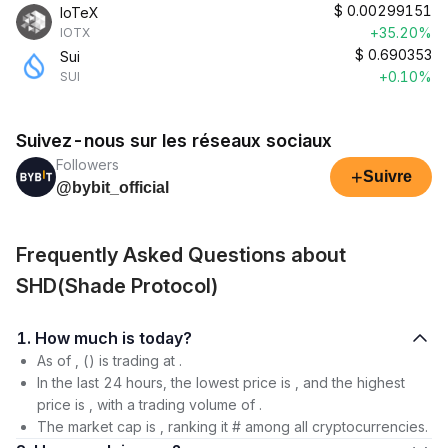
$
0.00299151
IoTeX
+35.20%
IOTX
$
0.690353
Sui
+0.10%
SUI
Suivez-nous sur les réseaux sociaux
Followers
+
Suivre
@bybit_official
Frequently Asked Questions about
SHD(Shade Protocol)
1. How much is today?
As of , () is trading at .
In the last 24 hours, the lowest price is , and the highest
price is , with a trading volume of .
The market cap is , ranking it # among all cryptocurrencies.