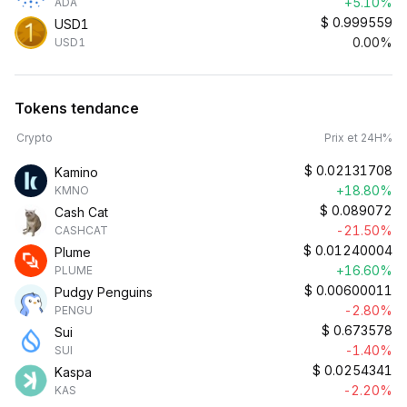
+5.10%
ADA
$
0.999559
USD1
0.00%
USD1
Tokens tendance
Crypto
Prix et 24H%
$
0.02131708
Kamino
+18.80%
KMNO
$
0.089072
Cash Cat
-21.50%
CASHCAT
$
0.01240004
Plume
+16.60%
PLUME
$
0.00600011
Pudgy Penguins
-2.80%
PENGU
$
0.673578
Sui
-1.40%
SUI
$
0.0254341
Kaspa
-2.20%
KAS