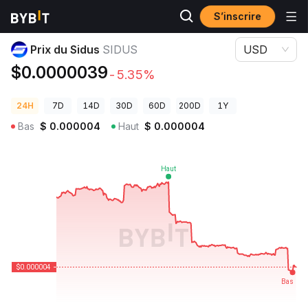
S’inscrire
Prix des cryptos
Prix du Sidus SIDUS
Prix du Sidus
SIDUS
USD
$0.0000039
-5.35%
24H
7D
14D
30D
60D
200D
1Y
Bas
$
0.000004
Haut
$
0.000004