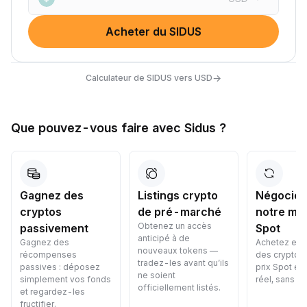
Acheter du SIDUS
→
Calculateur de SIDUS vers USD
Que pouvez-vous faire avec Sidus ?
Listings crypto
Négociez sur
Converti
de pré-marché
notre marché
votre cry
Obtenez un accès
Convertisse
Spot
anticipé à de
cryptomonna
Achetez et vendez
nouveaux tokens —
aucun coût 
des cryptos avec des
tradez-les avant qu’ils
rapidement, 
prix Spot en temps
ne soient
sécurité et f
réel, sans aucun délai.
officiellement listés.