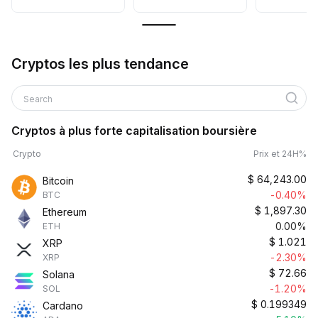
Cryptos les plus tendance
Search
Cryptos à plus forte capitalisation boursière
Crypto
Prix et 24H%
$
64,243.00
Bitcoin
-0.40%
BTC
$
1,897.30
Ethereum
0.00%
ETH
$
1.021
XRP
-2.30%
XRP
$
72.66
Solana
-1.20%
SOL
$
0.199349
Cardano