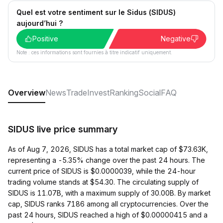
Quel est votre sentiment sur le Sidus (SIDUS)
aujourd’hui ?
Positive
Negative
Note : ces informations sont fournies à titre indicatif uniquement.
Overview
News
Trade
Invest
Ranking
Social
FAQ
SIDUS live price summary
As of Aug 7, 2026, SIDUS has a total market cap of $73.63K,
representing a -5.35% change over the past 24 hours. The
current price of SIDUS is $0.0000039, while the 24-hour
trading volume stands at $54.30. The circulating supply of
SIDUS is 11.07B, with a maximum supply of 30.00B. By market
cap, SIDUS ranks 7186 among all cryptocurrencies. Over the
past 24 hours, SIDUS reached a high of $0.00000415 and a