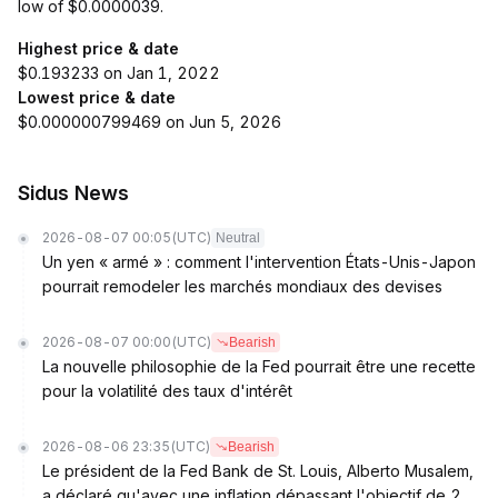
low of $0.0000039.
Highest price & date
$0.193233 on Jan 1, 2022
Lowest price & date
$0.000000799469 on Jun 5, 2026
Sidus News
2026-08-07 00:05
(UTC)
Neutral
Un yen « armé » : comment l'intervention États-Unis-Japon
pourrait remodeler les marchés mondiaux des devises
2026-08-07 00:00
(UTC)
Bearish
La nouvelle philosophie de la Fed pourrait être une recette
pour la volatilité des taux d'intérêt
2026-08-06 23:35
(UTC)
Bearish
Le président de la Fed Bank de St. Louis, Alberto Musalem,
a déclaré qu'avec une inflation dépassant l'objectif de 2