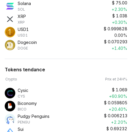
$
75.00
Solana
+2.30%
SOL
$
1.038
XRP
+0.30%
XRP
$
0.999828
USD1
0.00%
USD1
$
0.070293
Dogecoin
+1.40%
DOGE
Tokens tendance
Crypto
Prix et 24H%
$
1.069
Cysic
+60.90%
CYS
$
0.059805
Biconomy
+20.40%
BICO
$
0.006213
Pudgy Penguins
+2.20%
PENGU
$
0.69232
Sui