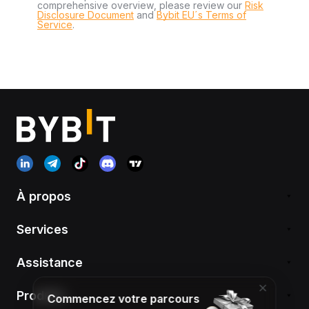
comprehensive overview, please review our
Risk
Disclosure Document
and
Bybit EU´s Terms of
Service
.
À propos
Services
Assistance
Produits
Commencez votre parcours