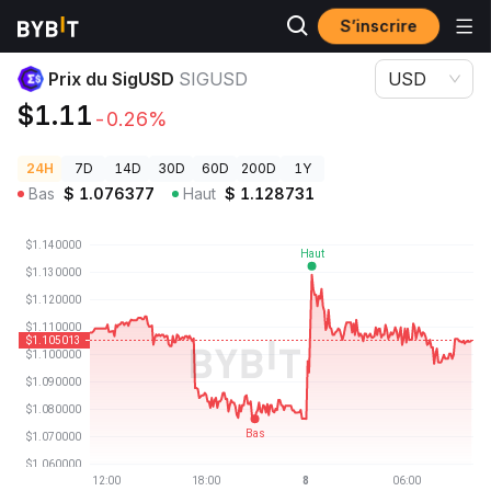
S’inscrire
Prix des cryptos
Prix du SigUSD SIGUSD
Prix du SigUSD
SIGUSD
USD
$1.11
-0.26%
24H
7D
14D
30D
60D
200D
1Y
Bas
$
1.076377
Haut
$
1.128731