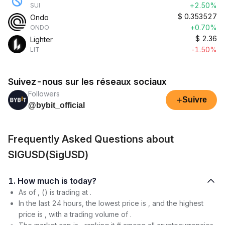
+2.50%
SUI
$
0.353527
Ondo
+0.70%
ONDO
$
2.36
Lighter
-1.50%
LIT
Suivez-nous sur les réseaux sociaux
Followers
+
Suivre
@bybit_official
Frequently Asked Questions about
SIGUSD(SigUSD)
1. How much is today?
As of , () is trading at .
In the last 24 hours, the lowest price is , and the highest
price is , with a trading volume of .