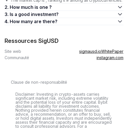
The market cap is , ranking it # among all cryptocurrencies.
2. How much is one ?
3. Is a good investment?
4. How many are there?
Ressources SigUSD
Site web
sigmausd.io
WhitePaper
Communauté
instagram.com
Clause de non-responsabilité
Disclaimer: Investing in crypto-assets carries
significant market risk, including extreme volatility
and the potential loss of your entire capital. Bybit
disclaims all liability for investment outcomes.
Nothing provided herein constitutes financial
advice, a recommendation, or an offer to buy, sell,
or hold digital assets. Investors must independently
assess their financial capacity and are encouraged
to consult professional advisors. For a