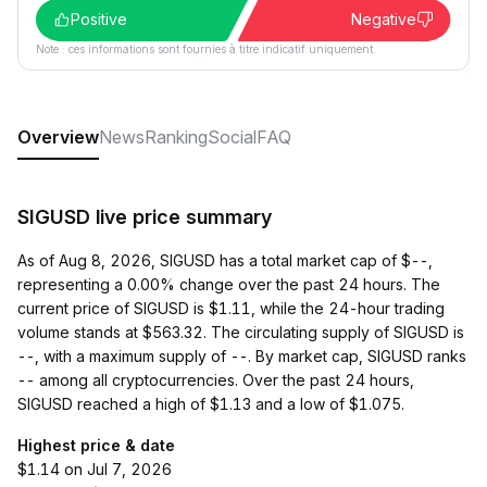
Positive
Negative
Note : ces informations sont fournies à titre indicatif uniquement.
Overview
News
Ranking
Social
FAQ
SIGUSD live price summary
As of Aug 8, 2026, SIGUSD has a total market cap of $--,
representing a 0.00% change over the past 24 hours. The
current price of SIGUSD is $1.11, while the 24-hour trading
volume stands at $563.32. The circulating supply of SIGUSD is
--, with a maximum supply of --. By market cap, SIGUSD ranks
-- among all cryptocurrencies. Over the past 24 hours,
SIGUSD reached a high of $1.13 and a low of $1.075.
Highest price & date
$1.14 on Jul 7, 2026