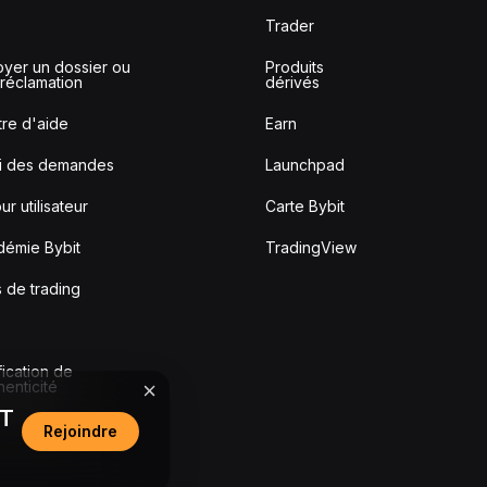
Trader
yer un dossier ou
Produits
réclamation
dérivés
re d'aide
Earn
vi des demandes
Launchpad
ur utilisateur
Carte Bybit
démie Bybit
TradingView
s de trading
fication de
thenticité
DT
Rejoindre