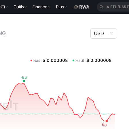
dFi
Outils
Finance
Plus
🔥
ETH/USD
NG
USD
Bas
$
0.000008
Haut
$
0.000008