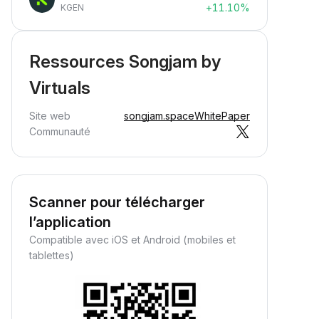
+11.10%
KGEN
Ressources Songjam by
Virtuals
Site web
songjam.space
WhitePaper
Communauté
Scanner pour télécharger
l’application
Compatible avec iOS et Android (mobiles et
tablettes)