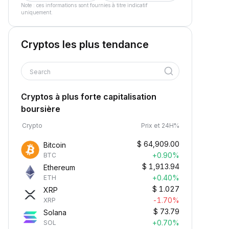
Note : ces informations sont fournies à titre indicatif
uniquement.
Cryptos les plus tendance
Search
Cryptos à plus forte capitalisation
boursière
Crypto
Prix et 24H%
$
64,909.00
Bitcoin
+0.90%
BTC
$
1,913.94
Ethereum
+0.40%
ETH
$
1.027
XRP
-1.70%
XRP
$
73.79
Solana
+0.70%
SOL