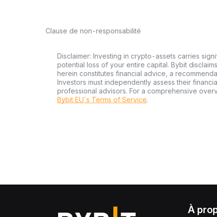
Clause de non-responsabilité
Disclaimer: Investing in crypto-assets carries signi
potential loss of your entire capital. Bybit disclai
herein constitutes financial advice, a recommendatio
Investors must independently assess their financi
professional advisors. For a comprehensive over
Bybit EU´s Terms of Service
.
À pro