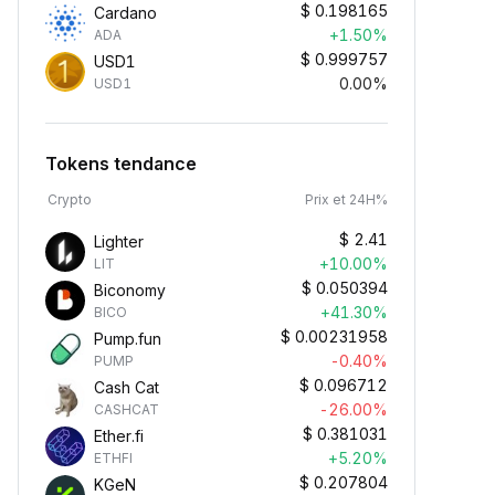
$
0.198165
Cardano
+1.50%
ADA
$
0.999757
USD1
0.00%
USD1
Tokens tendance
Crypto
Prix et 24H%
$
2.41
Lighter
+10.00%
LIT
$
0.050394
Biconomy
+41.30%
BICO
$
0.00231958
Pump.fun
-0.40%
PUMP
$
0.096712
Cash Cat
-26.00%
CASHCAT
$
0.381031
Ether.fi
+5.20%
ETHFI
$
0.207804
KGeN