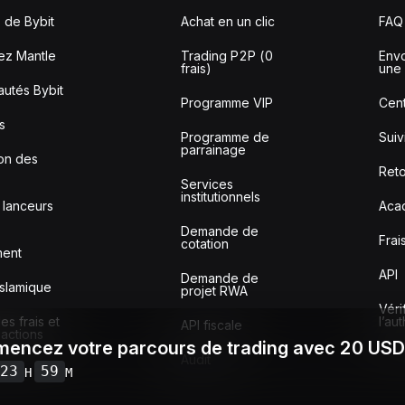
 de Bybit
Achat en un clic
FAQ
ez Mantle
Trading P2P (0
Envo
frais)
une 
utés Bybit
Programme VIP
Cent
s
Programme de
Sui
parrainage
ion des
Reto
Services
institutionnels
 lanceurs
Aca
Demande de
Frai
cotation
ment
API
Demande de
slamique
projet RWA
Véri
s frais et
l’au
API fiscale
sactions
encez votre parcours de trading avec 20 US
Audit
23
59
H
M