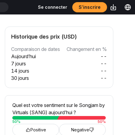
S’inscrire
Se connecter
T
Historique des prix (USD)
Comparaison de dates
Changement en %
Aujourd’hui
--
7 jours
--
14 jours
--
30 jours
--
Quel est votre sentiment sur le Songjam by
Virtuals (SANG) aujourd’hui ?
50
%
50
%
Positive
Negative