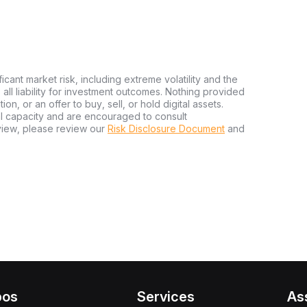
ficant market risk, including extreme volatility and the
ms all liability for investment outcomes. Nothing provided
n, or an offer to buy, sell, or hold digital assets.
al capacity and are encouraged to consult
view, please review our
Risk Disclosure Document
and
pos
Services
As