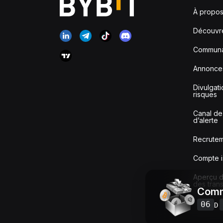
À propos
Découvr
Communa
Annonce
Divulgat
risques
Canal de
d’alerte
Recrute
Compte i
Aperçu de
des tran
Comm
06
D