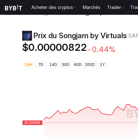
Acheter des cryptos
Marchés
Trader
Tra
Prix des cryptos
Prix du Songjam by Virtuals SANG
Prix du Songjam by Virtuals
SA
$0.00000822
-0.44%
24H
7D
14D
30D
60D
200D
1Y