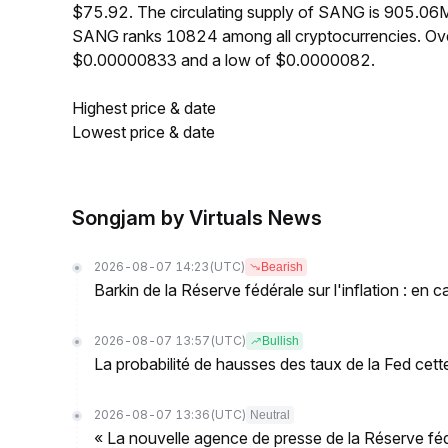
$75.92. The circulating supply of SANG is 905.06M
SANG ranks 10824 among all cryptocurrencies. Ove
$0.00000833 and a low of $0.0000082.
Highest price & date
Lowest price & date
Songjam by Virtuals News
2026-08-07 14:23
(UTC)
Bearish
Barkin de la Réserve fédérale sur l'inflation : en c
2026-08-07 13:57
(UTC)
Bullish
La probabilité de hausses des taux de la Fed cett
2026-08-07 13:36
(UTC)
Neutral
« La nouvelle agence de presse de la Réserve fédéral