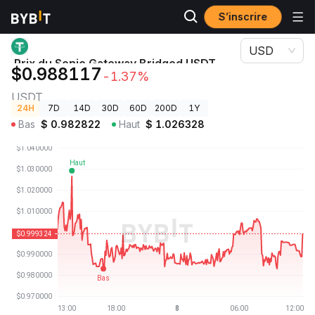
S’inscrire
Prix des cryptos
Prix du Sonic Gateway Bridged USDT (Sonic) USDT
USD
Prix du Sonic Gateway Bridged USDT
$0.988117
-1.37%
(Sonic)
USDT
24H
7D
14D
30D
60D
200D
1Y
Bas
$
0.982822
Haut
$
1.026328