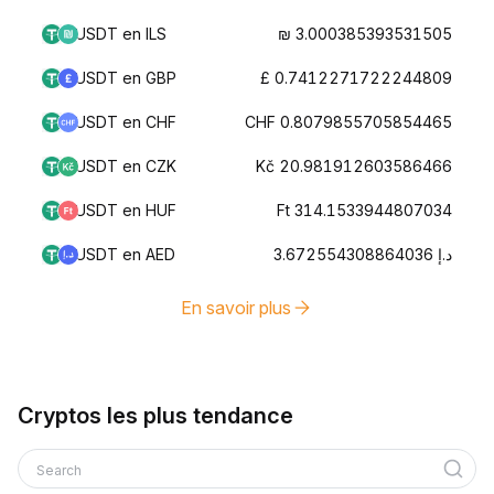
USDT en ILS
₪ 3.000385393531505
USDT en GBP
£ 0.7412271722244809
USDT en CHF
CHF 0.8079855705854465
USDT en CZK
Kč 20.981912603586466
USDT en HUF
Ft 314.1533944807034
USDT en AED
د.إ 3.672554308864036
En savoir plus
Cryptos les plus tendance
Search