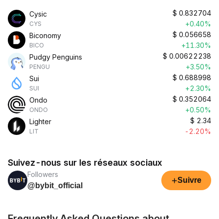
$
0.832704
Cysic
+0.40%
CYS
$
0.056658
Biconomy
+11.30%
BICO
$
0.00622238
Pudgy Penguins
+3.50%
PENGU
$
0.688998
Sui
+2.30%
SUI
$
0.352064
Ondo
+0.50%
ONDO
$
2.34
Lighter
-2.20%
LIT
Suivez-nous sur les réseaux sociaux
Followers
+
Suivre
@bybit_official
Frequently Asked Questions about