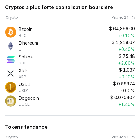
Cryptos à plus forte capitalisation boursière
Crypto
Prix et 24H%
$
64,896.00
Bitcoin
+0.10%
BTC
$
1,918.67
Ethereum
+0.40%
ETH
$
75.48
Solana
+2.80%
SOL
$
1.037
XRP
+0.30%
XRP
$
0.99974
USD1
0.00%
USD1
$
0.070407
Dogecoin
+1.40%
DOGE
Tokens tendance
Crypto
Prix et 24H%