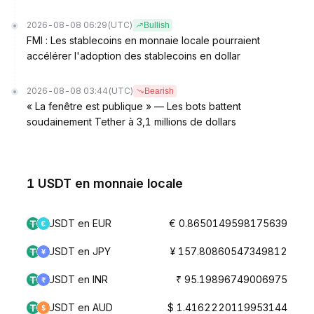
2026-08-08 06:29
(UTC)
Bullish
FMI : Les stablecoins en monnaie locale pourraient
accélérer l'adoption des stablecoins en dollar
2026-08-08 03:44
(UTC)
Bearish
« La fenêtre est publique » — Les bots battent
soudainement Tether à 3,1 millions de dollars
1 USDT en monnaie locale
USDT en EUR
€ 0.8650149598175639
USDT en JPY
¥ 157.80860547349812
USDT en INR
₹ 95.19896749006975
USDT en AUD
$ 1.4162220119953144