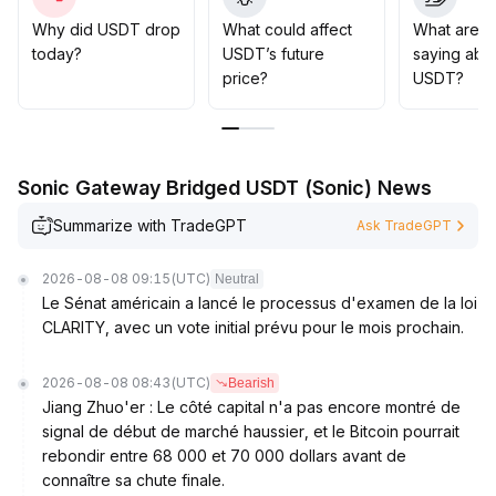
Cependant, la liquidité a fortement diminué en 60 jours
(une baisse d’environ 4 milliards de dollars), combinée
Why did USDT drop
What could affect
What are t
avec la stagnation du BTC et des rachats d’ETF, une
today?
USDT’s future
saying abo
contraction des liquidités se fait sentir : un risque de
price?
USDT?
correction à court terme doit être surveillé
.
Le prix de rupture de l’USDT est à surveiller dans la
fourchette 7,98-8,02 (en référence à l’ancrage aux
principales monnaies fiduciaires)
.
Sonic Gateway Bridged USDT (Sonic) News
Les grandes transactions institutionnelles on-chain
renforcent l’activité du marché mais accroissent la
Summarize with TradeGPT
Ask TradeGPT
volatilité
.
À moyen/long terme, la clarification et la maîtrise des
2026-08-08 09:15
(UTC)
Neutral
coûts des réglementations mondiales seraient
Le Sénat américain a lancé le processus d'examen de la loi
favorables à la conformité de l’USDT ainsi qu’à la
CLARITY, avec un vote initial prévu pour le mois prochain.
libération de sa valeur dans l’allocation d’actifs
.
Il est recommandé de privilégier la flexibilité et la
2026-08-08 08:43
(UTC)
Bearish
liquidité dans l’allocation du capital, de rester agile sur
Jiang Zhuo'er : Le côté capital n'a pas encore montré de
les positions et de suivre de près l’évolution
signal de début de marché haussier, et le Bitcoin pourrait
macroéconomique et réglementaire
.
rebondir entre 68 000 et 70 000 dollars avant de
connaître sa chute finale.