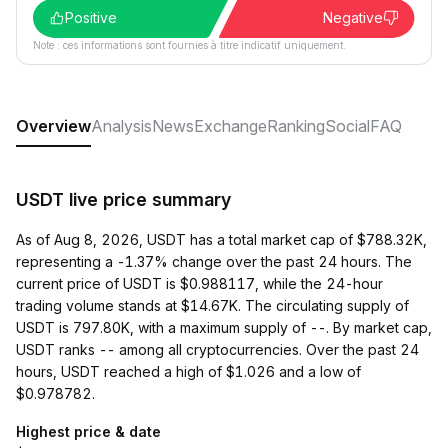
Positive
Negative
Note : ces informations sont fournies à titre indicatif uniquement.
Overview
Analysis
News
Exchange
Ranking
Social
FAQ
USDT live price summary
As of Aug 8, 2026, USDT has a total market cap of $788.32K,
representing a -1.37% change over the past 24 hours. The
current price of USDT is $0.988117, while the 24-hour
trading volume stands at $14.67K. The circulating supply of
USDT is 797.80K, with a maximum supply of --. By market cap,
USDT ranks -- among all cryptocurrencies. Over the past 24
hours, USDT reached a high of $1.026 and a low of
$0.978782.
Highest price & date