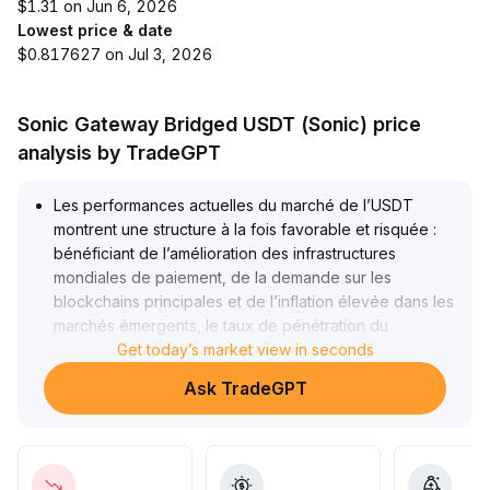
$1.31 on Jun 6, 2026
Lowest price & date
$0.817627 on Jul 3, 2026
Sonic Gateway Bridged USDT (Sonic) price
analysis by TradeGPT
Les performances actuelles du marché de l’USDT
montrent une structure à la fois favorable et risquée :
bénéficiant de l’amélioration des infrastructures
mondiales de paiement, de la demande sur les
blockchains principales et de l’inflation élevée dans les
marchés émergents, le taux de pénétration du
règlement et des applications on-chain continue
Get today’s market view in seconds
d’augmenter, avec des fondamentaux à court terme
Ask TradeGPT
globalement solides
.
Les revenus opérationnels et la part de marché de
Tether sont significativement élevés, consolidant sa
position de leader grâce à une forte rentabilité
.