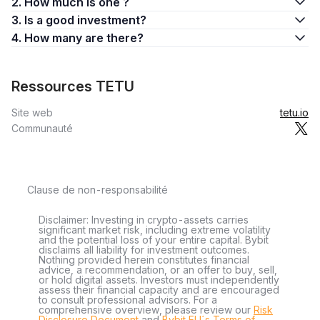
2. How much is one ?
3. Is a good investment?
4. How many are there?
Ressources TETU
Site web
tetu.io
Communauté
Clause de non-responsabilité
Disclaimer: Investing in crypto-assets carries
significant market risk, including extreme volatility
and the potential loss of your entire capital. Bybit
disclaims all liability for investment outcomes.
Nothing provided herein constitutes financial
advice, a recommendation, or an offer to buy, sell,
or hold digital assets. Investors must independently
assess their financial capacity and are encouraged
to consult professional advisors. For a
comprehensive overview, please review our
Risk
Disclosure Document
and
Bybit EU´s Terms of