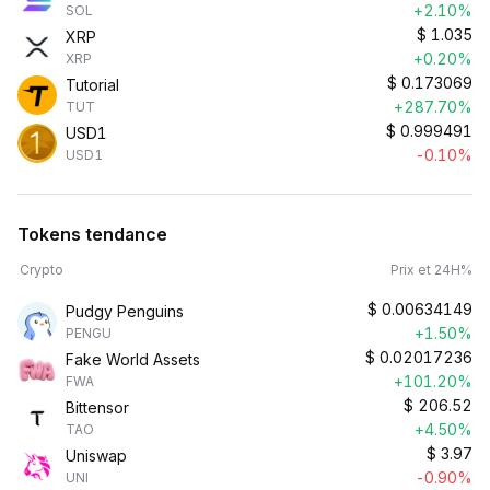
+2.10%
SOL
$
1.035
XRP
+0.20%
XRP
$
0.173069
Tutorial
+287.70%
TUT
$
0.999491
USD1
-0.10%
USD1
Tokens tendance
Crypto
Prix et 24H%
$
0.00634149
Pudgy Penguins
+1.50%
PENGU
$
0.02017236
Fake World Assets
+101.20%
FWA
$
206.52
Bittensor
+4.50%
TAO
$
3.97
Uniswap
-0.90%
UNI