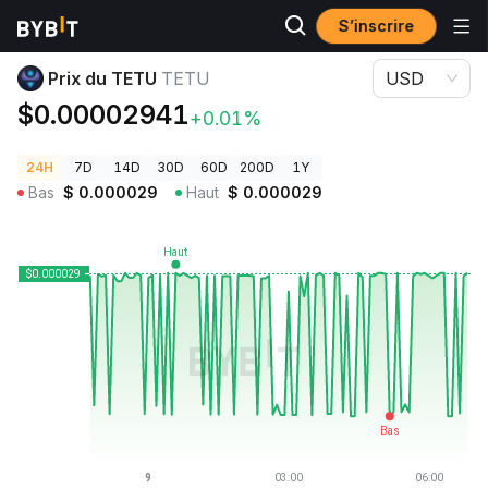
S’inscrire
Prix des cryptos
Prix du TETU TETU
Prix du TETU
TETU
USD
$0.00002941
+0.01%
24H
7D
14D
30D
60D
200D
1Y
Bas
$
0.000029
Haut
$
0.000029