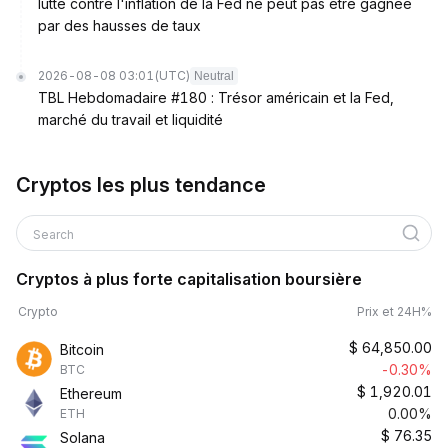
lutte contre l'inflation de la Fed ne peut pas être gagnée
par des hausses de taux
2026-08-08 03:01
(UTC)
Neutral
TBL Hebdomadaire #180 : Trésor américain et la Fed,
marché du travail et liquidité
Cryptos les plus tendance
Search
Cryptos à plus forte capitalisation boursière
Crypto
Prix et 24H%
$
64,850.00
Bitcoin
-0.30%
BTC
$
1,920.01
Ethereum
0.00%
ETH
$
76.35
Solana