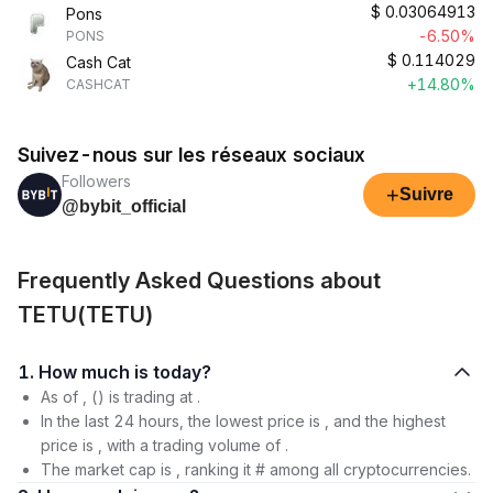
$
0.03064913
Pons
-6.50%
PONS
$
0.114029
Cash Cat
+14.80%
CASHCAT
Suivez-nous sur les réseaux sociaux
Followers
+
Suivre
@bybit_official
Frequently Asked Questions about
TETU(TETU)
1. How much is today?
As of , () is trading at .
In the last 24 hours, the lowest price is , and the highest
price is , with a trading volume of .
The market cap is , ranking it # among all cryptocurrencies.