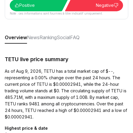
Positive
Negative
Note : ces informations sont fournies à titre indicatif uniquement.
Overview
News
Ranking
Social
FAQ
TETU live price summary
As of Aug 9, 2026, TETU has a total market cap of $--,
representing a 0.00% change over the past 24 hours. The
current price of TETU is $0.00002941, while the 24-hour
trading volume stands at $0. The circulating supply of TETU is
485.71M, with a maximum supply of 1.00B. By market cap,
TETU ranks 9481 among all cryptocurrencies. Over the past
24 hours, TETU reached a high of $0.00002941 and a low of
$0.00002941.
Highest price & date