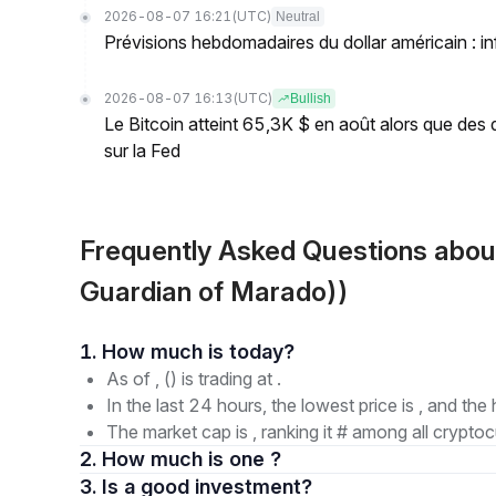
2026-08-07 16:21
(UTC)
Neutral
Prévisions hebdomadaires du dollar américain : inf
2026-08-07 16:13
(UTC)
Bullish
Le Bitcoin atteint 65,3K $ en août alors que des 
sur la Fed
Frequently Asked Questions
Guardian of Marado))
1. How much is today?
As of , () is trading at .
In the last 24 hours, the lowest price is , and the 
The market cap is , ranking it # among all cryptoc
2. How much is one ?
3. Is a good investment?