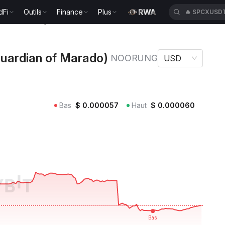
dFi
Outils
Finance
Plus
🔥
SPCXUSD
n of Marado) NOORUNG
rdian of Marado)
NOORUNG
USD
Bas
$
0.000057
Haut
$
0.000060