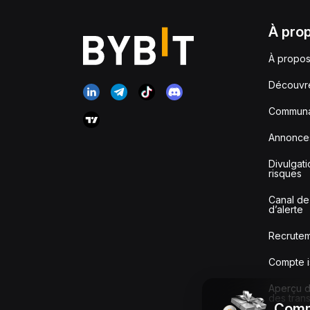
À pro
À propos
Découvr
Communa
Annonce
Divulgat
risques
Canal de
d’alerte
Recrute
Compte i
Aperçu de
des tran
Comm