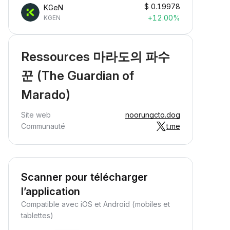
$
0.19978
KGeN
+12.00%
KGEN
Ressources 마라도의 파수
꾼 (The Guardian of
Marado)
Site web
noorungcto.dog
Communauté
t.me
Scanner pour télécharger
l’application
Compatible avec iOS et Android (mobiles et
tablettes)