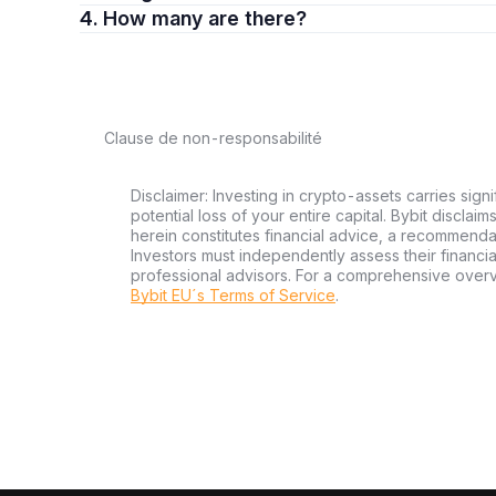
4. How many are there?
Clause de non-responsabilité
Disclaimer: Investing in crypto-assets carries signi
potential loss of your entire capital. Bybit disclai
herein constitutes financial advice, a recommendatio
Investors must independently assess their financi
professional advisors. For a comprehensive over
Bybit EU´s Terms of Service
.