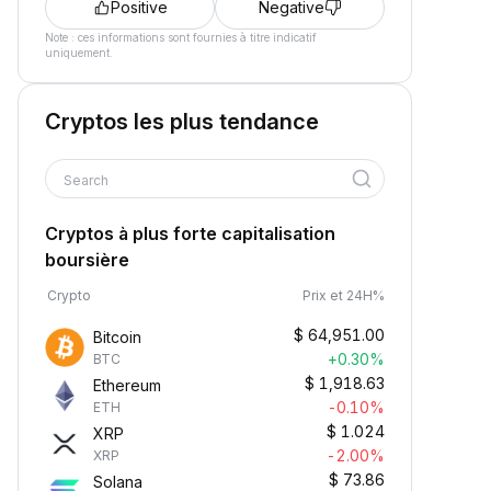
Positive
Negative
Note : ces informations sont fournies à titre indicatif
uniquement.
Cryptos les plus tendance
Search
Cryptos à plus forte capitalisation
boursière
Crypto
Prix et 24H%
$
64,951.00
Bitcoin
+0.30%
BTC
$
1,918.63
Ethereum
-0.10%
ETH
$
1.024
XRP
-2.00%
XRP
$
73.86
Solana