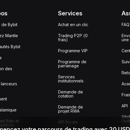
pos
Services
As
 de Bybit
Achat en un clic
FAQ
ez Mantle
Trading P2P (0
Envo
frais)
une 
utés Bybit
Programme VIP
Cent
s
Programme de
Sui
parrainage
ion des
Reto
Services
institutionnels
 lanceurs
Aca
Demande de
Frai
cotation
ment
API
Demande de
slamique
projet RWA
Véri
s frais et
l’au
API fiscale
sactions
encez votre parcours de trading avec 20 US