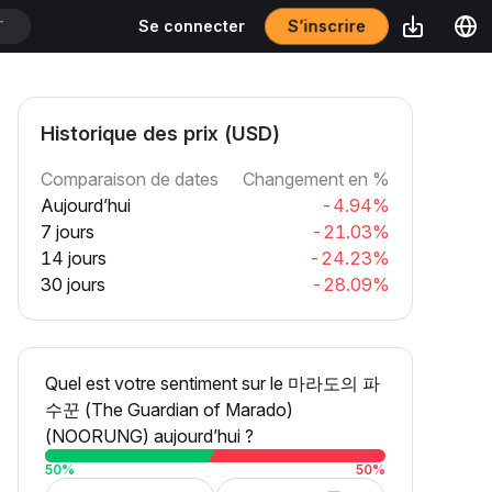
S’inscrire
Se connecter
T
Historique des prix (USD)
Comparaison de dates
Changement en %
Aujourd’hui
-4.94%
7 jours
-21.03%
14 jours
-24.23%
30 jours
-28.09%
Quel est votre sentiment sur le 마라도의 파
수꾼 (The Guardian of Marado)
(NOORUNG) aujourd’hui ?
50
%
50
%