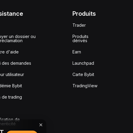
sistance
Produits
Trader
yer un dossier ou
Produits
réclamation
dérivés
re d'aide
Earn
vi des demandes
Launchpad
ur utilisateur
Carte Bybit
démie Bybit
TradingView
s de trading
fication de
thenticité
DT