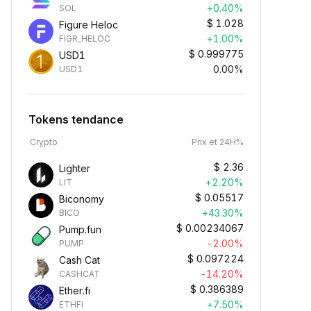
+0.40%
SOL
$
1.028
Figure Heloc
+1.00%
FIGR_HELOC
$
0.999775
USD1
0.00%
USD1
Tokens tendance
Crypto
Prix et 24H%
$
2.36
Lighter
+2.20%
LIT
$
0.05517
Biconomy
+43.30%
BICO
$
0.00234067
Pump.fun
-2.00%
PUMP
$
0.097224
Cash Cat
-14.20%
CASHCAT
$
0.386389
Ether.fi
+7.50%
ETHFI