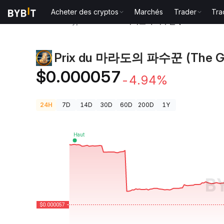
Acheter des cryptos
Marchés
Trader
Tra
Prix des cryptos
Prix du 마라도의 파수꾼 (The Guardia
Prix du 마라도의 파수꾼 (The Gua
$0.000057
-4.94%
24H
7D
14D
30D
60D
200D
1Y