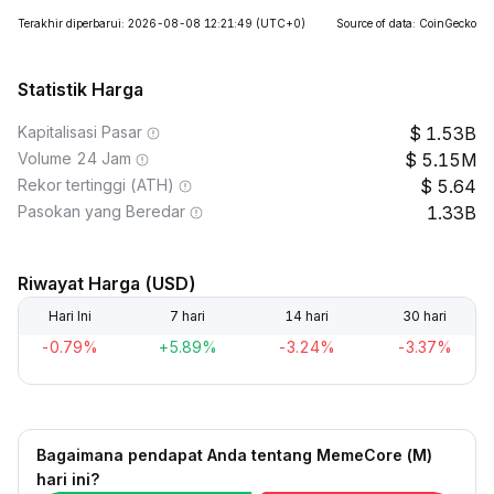
Terakhir diperbarui: 2026-08-08 12:21:49
(UTC+0)
Source of data: CoinGecko
Statistik Harga
Kapitalisasi Pasar
1.53B
Volume 24 Jam
5.15M
Rekor tertinggi (ATH)
5.64
Pasokan yang Beredar
1.33B
Riwayat Harga (USD)
Hari Ini
7 hari
14 hari
30 hari
-0.79%
+5.89%
-3.24%
-3.37%
Bagaimana pendapat Anda tentang MemeCore (M)
hari ini?