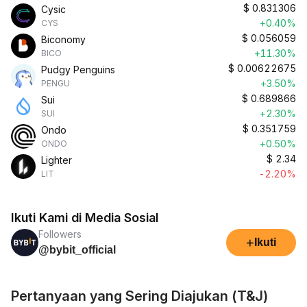
$
0.831306
Cysic
+0.40%
CYS
$
0.056059
Biconomy
+11.30%
BICO
$
0.00622675
Pudgy Penguins
+3.50%
PENGU
$
0.689866
Sui
+2.30%
SUI
$
0.351759
Ondo
+0.50%
ONDO
$
2.34
Lighter
-2.20%
LIT
Ikuti Kami di Media Sosial
Followers
+
Ikuti
@bybit_official
Pertanyaan yang Sering Diajukan (T&J)