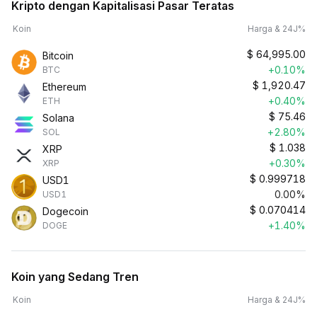
Kripto dengan Kapitalisasi Pasar Teratas
Koin
Harga & 24J%
$
64,995.00
Bitcoin
+0.10%
BTC
$
1,920.47
Ethereum
+0.40%
ETH
$
75.46
Solana
+2.80%
SOL
$
1.038
XRP
+0.30%
XRP
$
0.999718
USD1
0.00%
USD1
$
0.070414
Dogecoin
+1.40%
DOGE
Koin yang Sedang Tren
Koin
Harga & 24J%