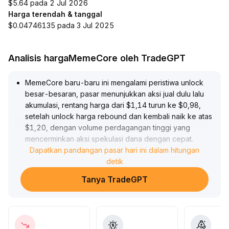
$5.64 pada 2 Jul 2026
Harga terendah & tanggal
$0.04746135 pada 3 Jul 2025
Analisis hargaMemeCore oleh TradeGPT
MemeCore baru-baru ini mengalami peristiwa unlock
besar-besaran, pasar menunjukkan aksi jual dulu lalu
akumulasi, rentang harga dari $1,14 turun ke $0,98,
setelah unlock harga rebound dan kembali naik ke atas
$1,20, dengan volume perdagangan tinggi yang
mencerminkan aksi spekulasi dana dengan cepat
.
Dalam jangka pendek, sentimen membaik mendorong
Dapatkan pandangan pasar hari ini dalam hitungan
harga naik hingga $1,22, namun volume secara
detik
bertahap menurun dan terjadi perbedaan pandangan
Tanya TradeGPT
dana eksisting
.
Secara teknikal, harga saat ini berkonsolidasi di atas
garis MA 20 hari ($1,16-$1,18), hanya bila berhasil
menembus resisten $1,24-$1,26 dapat dipastikan ada
pembalikan tren menengah
.