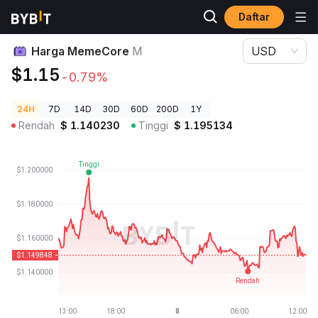
Daftar
Harga Kripto
Harga MemeCore M
Harga MemeCore
M
USD
$1.15
-0.79%
24H
7D
14D
30D
60D
200D
1Y
Rendah
$
1.140230
Tinggi
$
1.195134