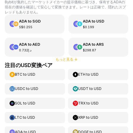
Bybitが集約したマーケットメイカーの提示価格に基づき、保有するADAの
現在の価値を確認して安心して変換できます。レートは正確で、隠れたスプ
レッドもありません。
ADA
to
SGD
ADA
to
USD
S$0.255
$0.199
ADA
to
AED
ADA
to
ARS
د.إ0.732
$298.87
もっと見る
↓
注目のUSD変換ペア
BTC
to
USD
ETH
to
USD
USDC
to
USD
USDT
to
USD
SOL
to
USD
TRX
to
USD
LTC
to
USD
XRP
to
USD
ADA
to
USD
DOGE
to
USD