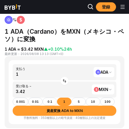
登録
ホーム
ADA to MXN
1 ADA（Cardano）をMXN（メキシコ・ペ
ソ）に変換
1 ADA ≈ $3.42 MXN
▲
+0.10%
24h
最終更新
：
2026/08/08 13:13
(
GMT+0
)
支払う
ADA
受け取る ~
MXN
0.001
0.01
0.1
1
5
10
100
資産変換 ADA to MXN
手数料無料・350種類以上の暗号資産・40種類以上の法定通貨