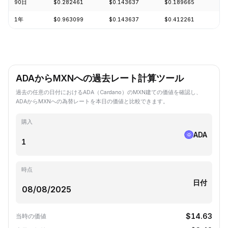
90日
$0.282461
$0.143637
$0.189665
+1
1年
$0.963099
$0.143637
$0.412261
-7
ADAからMXNへの過去レート計算ツール
過去の任意の日付におけるADA（Cardano）のMXN建ての価値を確認し、
ADAからMXNへの為替レートを本日の価値と比較できます。
購入
ADA
時点
日付
$14.63
当時の価値