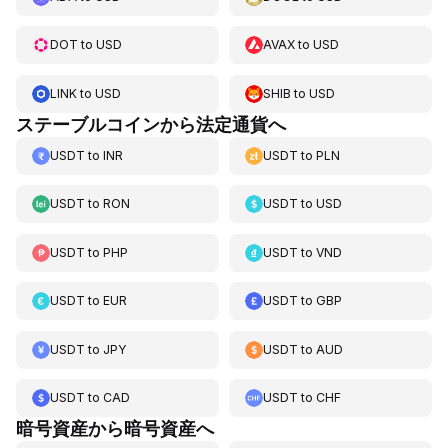
DOT
to
USD
AVAX
to
USD
LINK
to
USD
SHIB
to
USD
ステーブルコインから法定通貨へ
USDT
to
INR
USDT
to
PLN
USDT
to
RON
USDT
to
USD
USDT
to
PHP
USDT
to
VND
USDT
to
EUR
USDT
to
GBP
USDT
to
JPY
USDT
to
AUD
USDT
to
CAD
USDT
to
CHF
暗号資産から暗号資産へ