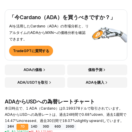
「今Cardano（ADA）を買うべきですか？」
AIを活用したCardano（ADA）の市場分析と、リ
アルタイムのADAからMXNへの価格分析を確認
できます。
TradeGPTに質問する
ADAの価格
価格予測
ADA/USDTを取引
ADAを購入
ADAからUSDへの為替レートチャート
本日時点で、1 ADA（Cardano）は0.199378ドルで取引されています。
ADAからUSDへの為替レートは、過去24時間で0.68%down、過去1週間で
14.47%increased、過去30日間で18.07%slightly upwardしています。
24H
7D
14D
30D
60D
200D
高
:
$
0.208704
低
:
$
0.171981