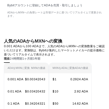
Bybitアカウントに登録してADAを売買・取引しましょう
ADAからMXNへの為替レートは市場データに基づいてリアルタイムで更新され
ます。
人気のADAからMXNへの変換
0.001 ADAから100 ADAまで、人気のADAからMXNへの変換数量をご確認
いただけます。変換額は、Bybitが集約したマーケットメイカーの提示価格に
基づいてリアルタイムで表示されます。
現在
24時間前
1ヶ月前
1年前
ADAをMXNに変換
MXNの価値
MXNをADAに変換
ADAの価値
0.001 ADA
$0.00342043
$1
0.2924 ADA
0.01 ADA
$0.03420432
$10
2.92 ADA
0.1 ADA
$0.34204321
$50
14.62 ADA