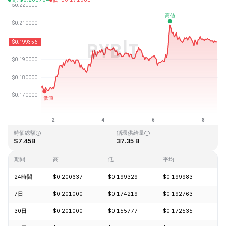
最終更新日時：2026-08-08、13:13 GMT+0
過去最高値
過去最低値
$3.09
$0.019253
時価総額
循環供給量
$7.45B
37.35 B
期間
高
低
平均
変
24時間
$0.200637
$0.199329
$0.199983
-0
7日
$0.201000
$0.174219
$0.192763
+1
30日
$0.201000
$0.155777
$0.172535
+1