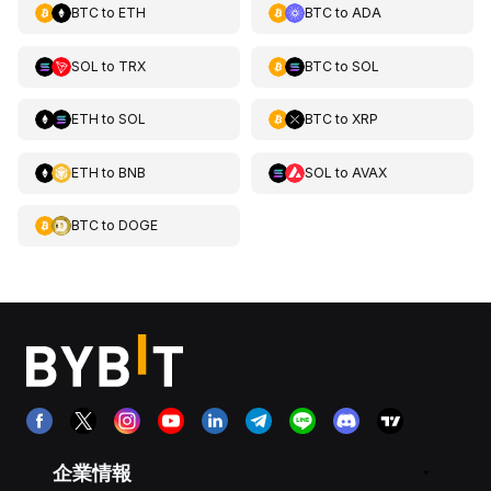
BTC
to
ETH
BTC
to
ADA
SOL
to
TRX
BTC
to
SOL
ETH
to
SOL
BTC
to
XRP
ETH
to
BNB
SOL
to
AVAX
BTC
to
DOGE
企業情報