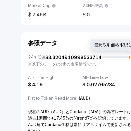
Market Cap
24H出来高
7.45B
0
参照データ
最終取引価格 $3.518
24h 低値
$
3.3204910998533714
※以下のデータはethの市場情報です。
All-Time High
All-Time Low
$
4.19
$
0.02765234
Fiat to Token Read More
:
(AUD)
現在のAUD（AUD）とCardano（ADA）の為替レートは3
過去1週間で+17.45%の{{trend7d}を記録しています。
AUD建てCardano価格は常にリアルタイムで更新さ
ださい。