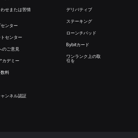
合わせまたは苦情
デリバティブ
出
ステーキング
プセンター
ローンチパッド
ートセンター
Bybitカード
itへのご意見
ワンランク上の取
itアカデミー
引を
手数料
チャンネル認証