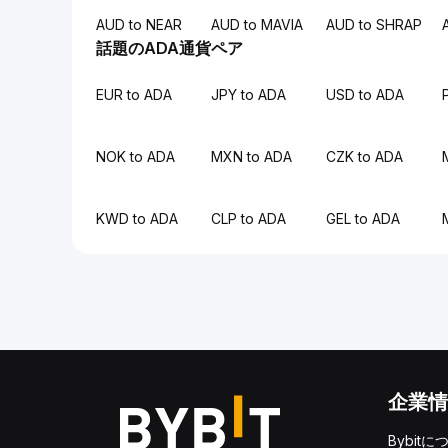
AUD to NEAR
AUD to MAVIA
AUD to SHRAP
話題のADA通貨ペア
EUR to ADA
JPY to ADA
USD to ADA
NOK to ADA
MXN to ADA
CZK to ADA
KWD to ADA
CLP to ADA
GEL to ADA
企業情
Bybitに