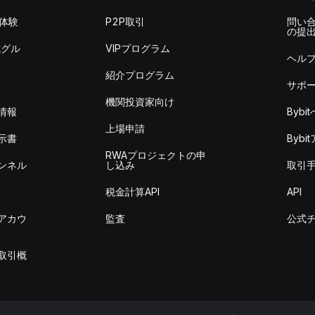
を体験
P2P取引
問い
の提
式グル
VIPプログラム
ヘル
紹介プログラム
サポ
機関投資家向け
情報
Byb
上場申請
示書
Byb
RWAプロジェクトの申
ンネル
し込み
取引
税金計算API
API
アカウ
監査
公式
取引概