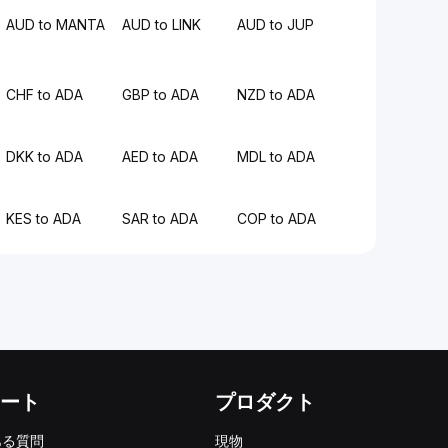
AUD to MANTA
AUD to LINK
AUD to JUP
CHF to ADA
GBP to ADA
NZD to ADA
DKK to ADA
AED to ADA
MDL to ADA
KES to ADA
SAR to ADA
COP to ADA
ート
プロダクト
ある質問
現物