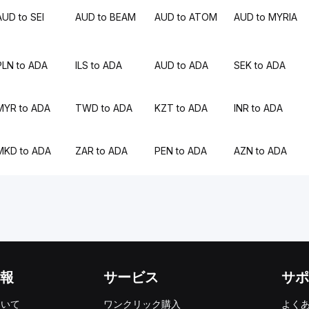
AUD to SEI
AUD to BEAM
AUD to ATOM
AUD to MYRIA
PLN to ADA
ILS to ADA
AUD to ADA
SEK to ADA
MYR to ADA
TWD to ADA
KZT to ADA
INR to ADA
MKD to ADA
ZAR to ADA
PEN to ADA
AZN to ADA
報
サービス
サポ
ついて
ワンクリック購入
よく