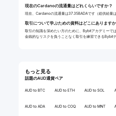
現在の
Cardano
の流通量はどれくらいですか？
現在、Cardanoの流通量は37.35BADAです（総供給量は4
取引について学ぶための資料はどこにありますか
取引の知識を深めたい方のために、Bybitアカデミ
金銭的なリスクを負うことなく取引を練習できるBybi
もっと見る
話題のAUD通貨ペア
AUD to BTC
AUD to ETH
AUD to SOL
AUD to ADA
AUD to COQ
AUD to MNT