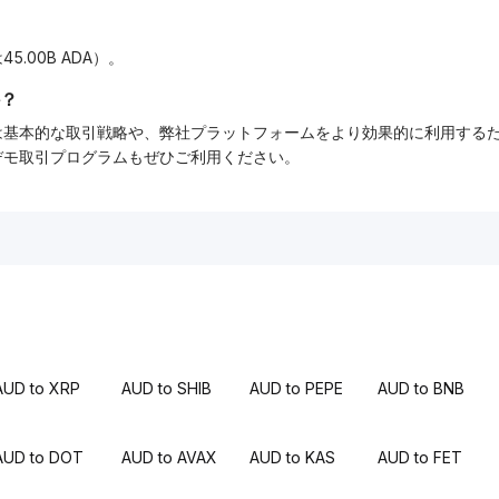
5.00B ADA）。
？
ーでは基本的な取引戦略や、弊社プラットフォームをより効果的に利用す
tデモ取引プログラムもぜひご利用ください。
AUD to XRP
AUD to SHIB
AUD to PEPE
AUD to BNB
AUD to DOT
AUD to AVAX
AUD to KAS
AUD to FET