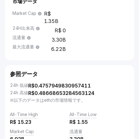
市場データ
Market Cap
1.35B
24H出来高
0
流通量
3.30B
最大流通量
6.22B
参照データ
24h 低値
R$
0.4757949830957411
24h 高値
R$
0.48668653284563124
※以下のデータはethの市場情報です。
All-Time High
All-Time Low
R$
15.23
R$
1.55
Market Cap
流通量