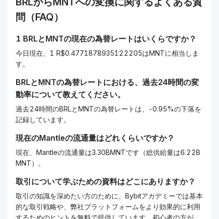
BRL
から
MNT
への変換に関するよくある質
問（FAQ）
1
BRL
と
MNT
の現在の為替レートはいくらですか？
今日現在、1 R$0.4771878935122205はMNTに相当しま
す。
BRL
と
MNT
の為替レートにおける、過去24時間の変
動率について教えてください。
過去24時間のBRLとMNTの為替レートは、-0.95%の下落を
記録しています。
現在の
Mantle
の流通量はどれくらいですか？
現在、Mantleの流通量は3.30BMNTです（総供給量は6.22B
MNT）。
取引について学ぶための資料はどこにありますか？
取引の知識を深めたい方のために、Bybitアカデミーでは基本
的な取引戦略や、弊社プラットフォームをより効果的に利用
するためのヒントを無料で提供しています。初心者の方が、