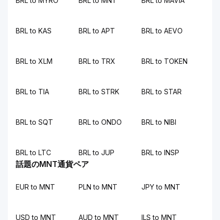
BRL to MYRO
BRL to MNT
BRL to MAVIA
BRL to KAS
BRL to APT
BRL to AEVO
BRL to XLM
BRL to TRX
BRL to TOKEN
BRL to TIA
BRL to STRK
BRL to STAR
BRL to SQT
BRL to ONDO
BRL to NIBI
BRL to LTC
BRL to JUP
BRL to INSP
話題のMNT通貨ペア
EUR to MNT
PLN to MNT
JPY to MNT
USD to MNT
AUD to MNT
ILS to MNT