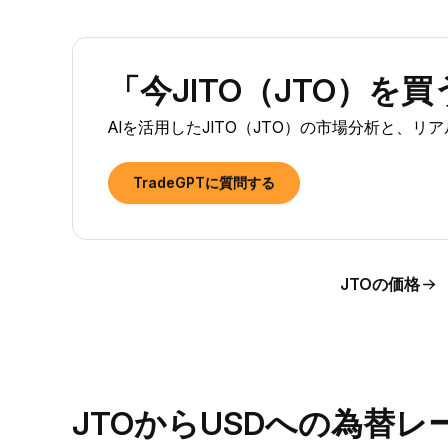
「今JITO（JTO）を
AIを活用したJITO（JTO）の市場分析と、リ
TradeGPTに質問する
JTOの価格
JTOからUSDへの為替