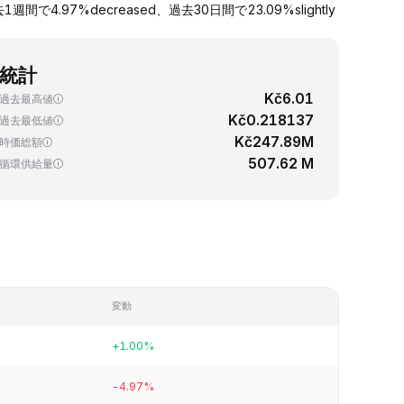
.97%decreased、過去30日間で23.09%slightly
統計
Kč6.01
過去最高値
Kč0.218137
過去最低値
Kč247.89M
時価総額
507.62 M
循環供給量
変動
+1.00%
-4.97%