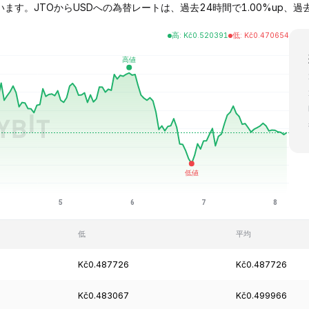
ます。JTOからUSDへの為替レートは、過去24時間で1.00%up、過去1週間で4
高
:
Kč
0.520391
低
:
Kč
0.470654
低
平均
Kč0.487726
Kč0.487726
Kč0.483067
Kč0.499966