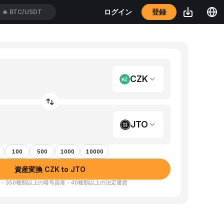
登録
ログイン
🔥
BTC/USDT
CZK
JTO
100
500
1000
10000
資産変換 CZK to JTO
・350種類以上の暗号資産・40種類以上の法定通貨