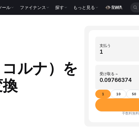
ツール
ファイナンス
探す
もっと見る
支払う
コ・コルナ）を
受け取る ~
変換
1
10
50
手数料無料