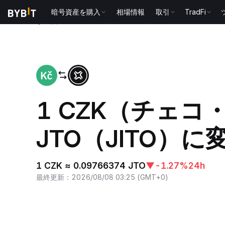
暗号資産を購入
相場情報
取引
TradFi
ホーム
CZK to JTO
1 CZK（チェ
JTO（JITO）に
1 CZK ≈ 0.09766374 JTO
▼
-1.27%
24h
最終更新
：
2026/08/08 03:25
(
GMT+0
)