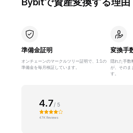
Bybitで資産変換する理由
準備金証明
変換手
オンチェーンのマークルツリー証明で、1:1の
隠れた手数
準備金を毎月検証しています。
が、そのま
す。
4.7
/ 5
47K Reviews