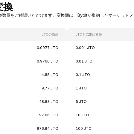
変換
TOへの変換数量をご確認いただけます。変換額は、Bybitが集約したマー
JTOの価値
JTOをCZKに変換
0.0977 JTO
0.001 JTO
0.9766 JTO
0.01 JTO
4.88 JTO
0.1 JTO
9.77 JTO
1 JTO
48.83 JTO
5 JTO
97.66 JTO
10 JTO
976.64 JTO
100 JTO