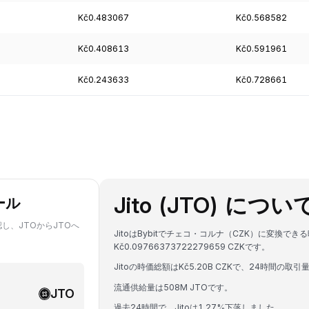
Kč0.483067
Kč0.568582
Kč0.408613
Kč0.591961
Kč0.243633
Kč0.728661
Jito (JTO) につい
ール
し、JTOからJTOへ
JitoはBybitでチェコ・コルナ（CZK）に変換でき
Kč0.09766373722279659 CZKです。
Jitoの時価総額はKč5.20B CZKで、24時間の取引量
流通供給量は508M JTOです。
JTO
過去24時間で、Jitoは1.27%下落しました。