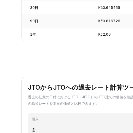
30日
Kč0.645455
90日
Kč0.816726
1年
Kč2.06
JTOからJTOへの過去レート計算ツ
過去の任意の日付におけるJTO（JITO）のJTO建ての価値を確認
の為替レートを本日の価値と比較できます。
購入