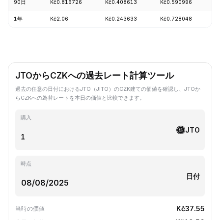
90日
Kč0.816726
Kč0.408613
Kč0.590996
-
1年
Kč2.06
Kč0.243633
Kč0.728048
-
JTOからCZKへの過去レート計算ツール
過去の任意の日付におけるJTO（JITO）のCZK建ての価値を確認し、JTOか
らCZKへの為替レートを本日の価値と比較できます。
購入
JTO
時点
日付
Kč37.55
当時の価値