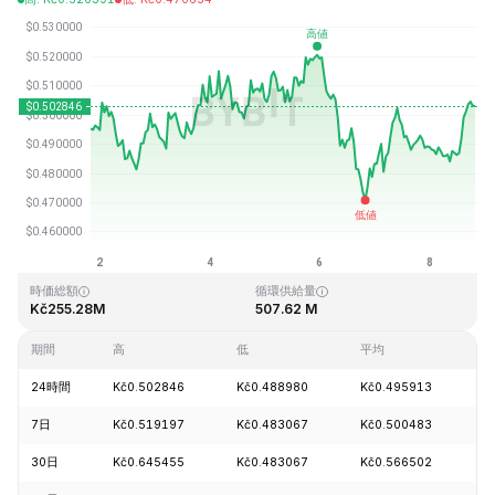
最終更新日時：2026-08-08、19:31 GMT+0
過去最高値
過去最低値
Kč6.01
Kč0.218137
時価総額
循環供給量
Kč255.28M
507.62 M
期間
高
低
平均
24時間
Kč0.502846
Kč0.488980
Kč0.495913
+
7日
Kč0.519197
Kč0.483067
Kč0.500483
+
30日
Kč0.645455
Kč0.483067
Kč0.566502
-