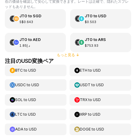
在の価値を確認して安心して変換できます。レートは正確で、隠れたスプレ
ッドもありません。
JTO
to
SGD
JTO
to
USD
S$0.643
$0.503
JTO
to
AED
JTO
to
ARS
د.إ1.85
$753.93
もっと見る
↓
注目のUSD変換ペア
BTC
to
USD
ETH
to
USD
USDC
to
USD
USDT
to
USD
SOL
to
USD
TRX
to
USD
LTC
to
USD
XRP
to
USD
ADA
to
USD
DOGE
to
USD