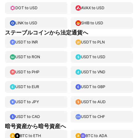
DOT
to
USD
AVAX
to
USD
LINK
to
USD
SHIB
to
USD
ステーブルコインから法定通貨へ
USDT
to
INR
USDT
to
PLN
USDT
to
RON
USDT
to
USD
USDT
to
PHP
USDT
to
VND
USDT
to
EUR
USDT
to
GBP
USDT
to
JPY
USDT
to
AUD
USDT
to
CAD
USDT
to
CHF
暗号資産から暗号資産へ
BTC
to
ETH
BTC
to
ADA