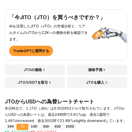
「今JITO（JTO）を買うべきですか？」
AIを活用したJITO（JTO）の市場分析と、リア
ルタイムのJTOからCZKへの価格分析を確認でき
ます。
TradeGPTに質問する
JTOの価格
価格予測
JTO/USDTを取引
JTOを購入
JTOからUSDへの為替レートチャート
本日時点で、1 JTO（Jito）は0.502952ドルで取引されています。JTOか
らUSDへの為替レートは、過去24時間で2.61%up、過去1週間で
1.49%increased、過去30日間で21.89%slightly downwardしています。
24H
7D
14D
30D
60D
200D
高
:
Kč
0.520391
低
:
Kč
0.470654