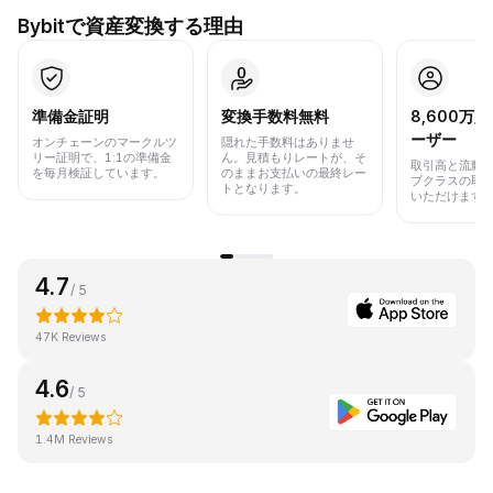
Bybitで資産変換する理由
準備金証明
変換手数料無料
8,600万
ーザー
オンチェーンのマークルツ
隠れた手数料はありませ
リー証明で、1:1の準備金
ん。見積もりレートが、そ
取引高と流動
を毎月検証しています。
のままお支払いの最終レー
プクラスの取
トとなります。
いただけます
4.7
/ 5
47K Reviews
4.6
/ 5
1.4M Reviews