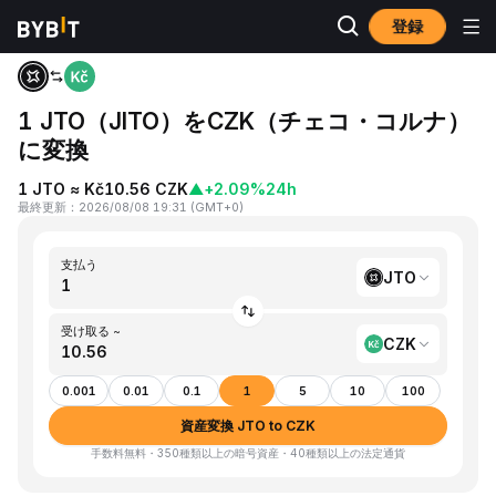
登録
ホーム
JTO to CZK
1 JTO（JITO）をCZK（チェコ・コルナ）
に変換
1 JTO ≈ Kč10.56 CZK
▲
+2.09%
24h
最終更新
：
2026/08/08 19:31
(
GMT+0
)
支払う
JTO
受け取る ~
CZK
0.001
0.01
0.1
1
5
10
100
資産変換 JTO to CZK
手数料無料・350種類以上の暗号資産・40種類以上の法定通貨