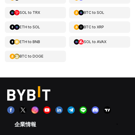
SOL
to
TRX
BTC
to
SOL
ETH
to
SOL
BTC
to
XRP
ETH
to
BNB
SOL
to
AVAX
BTC
to
DOGE
企業情報