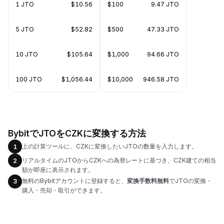
1 JTO
$10.56
$100
9.47 JTO
5 JTO
$52.82
$500
47.33 JTO
10 JTO
$105.64
$1,000
94.66 JTO
100 JTO
$1,056.44
$10,000
946.58 JTO
BybitでJTOをCZKに変換する方法
上の計算ツールに、CZKに変換したいJTOの数量を入力します。
1
リアルタイムのJTOからCZKへの為替レートに基づき、CZK建ての相当
2
額が即座に表示されます。
無料のBybitアカウントに登録すると、
変換手数料無料
でJTOの変換・
3
購入・売却・取引ができます。