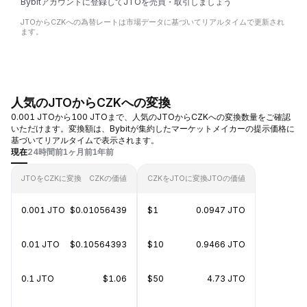
Bybitアカウントに登録してJTOを売買・取引しましょう
JTOからCZKへの為替レートは市場データに基づいてリアルタイムで更新され
ます。
人気のJTOからCZKへの変換
0.001 JTOから100 JTOまで、人気のJTOからCZKへの変換数量をご確認
いただけます。変換額は、Bybitが集約したマーケットメイカーの提示価格に
基づいてリアルタイムで表示されます。
現在
24時間前
1ヶ月前
1年前
JTOをCZKに変換
CZKの価値
CZKをJTOに変換
JTOの価値
0.001 JTO
$0.01056439
$1
0.0947 JTO
0.01 JTO
$0.10564393
$10
0.9466 JTO
0.1 JTO
$1.06
$50
4.73 JTO