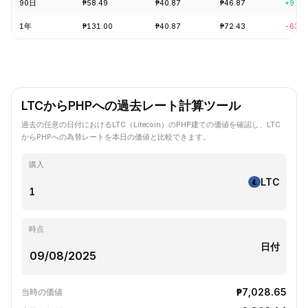
90日
₱58.49
₱40.87
₱46.87
+9.30
1年
₱131.00
₱40.87
₱72.43
-63.1
LTCからPHPへの過去レート計算ツール
過去の任意の日付におけるLTC（Litecoin）のPHP建ての価値を確認し、LTC
からPHPへの為替レートを本日の価値と比較できます。
購入
LTC
時点
日付
₱7,028.65
当時の価値