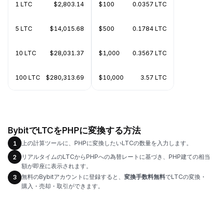
1 LTC
$2,803.14
$100
0.0357 LTC
5 LTC
$14,015.68
$500
0.1784 LTC
10 LTC
$28,031.37
$1,000
0.3567 LTC
100 LTC
$280,313.69
$10,000
3.57 LTC
BybitでLTCをPHPに変換する方法
上の計算ツールに、PHPに変換したいLTCの数量を入力します。
1
リアルタイムのLTCからPHPへの為替レートに基づき、PHP建ての相当
2
額が即座に表示されます。
無料のBybitアカウントに登録すると、
変換手数料無料
でLTCの変換・
3
購入・売却・取引ができます。