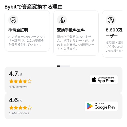
Bybitで資産変換する理由
準備金証明
変換手数料無料
8,600万
ーザー
オンチェーンのマークルツ
隠れた手数料はありませ
リー証明で、1:1の準備金
ん。見積もりレートが、そ
取引高と流動
を毎月検証しています。
のままお支払いの最終レー
プクラスの取
トとなります。
いただけます
4.7
/ 5
47K Reviews
4.6
/ 5
1.4M Reviews