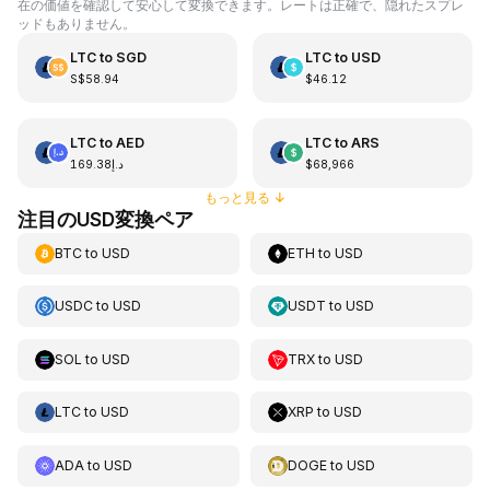
在の価値を確認して安心して変換できます。レートは正確で、隠れたスプレ
ッドもありません。
LTC
to
SGD
LTC
to
USD
S$58.94
$46.12
LTC
to
AED
LTC
to
ARS
د.إ169.38
$68,966
もっと見る
↓
注目のUSD変換ペア
BTC
to
USD
ETH
to
USD
USDC
to
USD
USDT
to
USD
SOL
to
USD
TRX
to
USD
LTC
to
USD
XRP
to
USD
ADA
to
USD
DOGE
to
USD