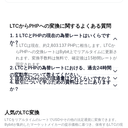
LTCからPHPへの変換に関するよくある質問
1. 1 LTCとPHPの現在の為替レートはいくらです
か？
1 LTCは現在、約2,803.137 PHPに相当します。LTCか
らPHPへの交換レートはBybit上でリアルタイムに更新さ
れます。変換手数料は無料で、確定後は15秒間レートが
固定されます。
2. LTCとPHPの為替レートにおける、過去24時間
の変動率について教えてください。
3. 現在のLitecoinの流通量はどれくらいですか？
4. 取引について学ぶための資料はどこにあります
か？
人気のLTC変換
LTCをリアルタイムのレートでUSDやその他の法定通貨に変換できます。
Bybitが集約したマーケットメイカーの提示価格に基づき、保有するLTCの現