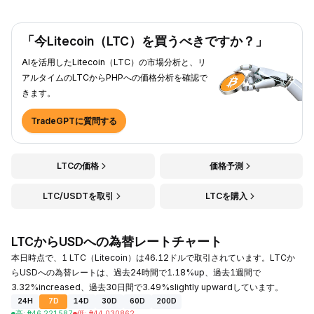
「今Litecoin（LTC）を買うべきですか？」
AIを活用したLitecoin（LTC）の市場分析と、リ
アルタイムのLTCからPHPへの価格分析を確認で
きます。
TradeGPTに質問する
LTCの価格
価格予測
LTC/USDTを取引
LTCを購入
LTCからUSDへの為替レートチャート
本日時点で、1 LTC（Litecoin）は46.12ドルで取引されています。LTCか
らUSDへの為替レートは、過去24時間で1.18%up、過去1週間で
3.32%increased、過去30日間で3.49%slightly upwardしています。
24H
7D
14D
30D
60D
200D
高
:
₱
46.221587
低
:
₱
44.030862