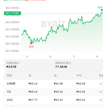
最終更新日時：2026-08-09、11:24 GMT+0
過去最高値
過去最低値
₱410.26
₱1.15
時価総額
循環供給量
₱3.57B
77.48 M
期間
高
低
平均
変動
24時間
₱46.14
₱45.98
₱46.06
+1.18
7日
₱46.14
₱44.22
₱45.25
+3.32
30日
₱47.77
₱43.52
₱45.61
+3.49