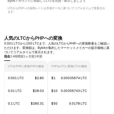
Bybitアカウントに登録してLTCを売買・取引しましょう
LTCからPHPへの為替レートは市場データに基づいてリアルタイムで更新され
ます。
人気のLTCからPHPへの変換
0.001 LTCから100 LTCまで、人気のLTCからPHPへの変換数量をご確認い
ただけます。変換額は、Bybitが集約したマーケットメイカーの提示価格に基
づいてリアルタイムで表示されます。
現在
24時間前
1ヶ月前
1年前
LTCをPHPに変換
PHPの価値
PHPをLTCに変換
LTCの価値
0.001 LTC
$2.80
$1
0.00035674 LTC
0.01 LTC
$28.03
$10
0.00356743 LTC
0.1 LTC
$280.31
$50
0.0178 LTC