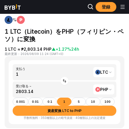
登録
ホーム
LTC to PHP
1 LTC（Litecoin）をPHP（フィリピン・ペ
ソ）に変換
1 LTC ≈ ₱2,803.14 PHP
▲
+1.27%
24h
最終更新
：
2026/08/09 11:24
(
GMT+0
)
支払う
LTC
受け取る ~
PHP
0.001
0.01
0.1
1
5
10
100
資産変換 LTC to PHP
手数料無料・350種類以上の暗号資産・40種類以上の法定通貨