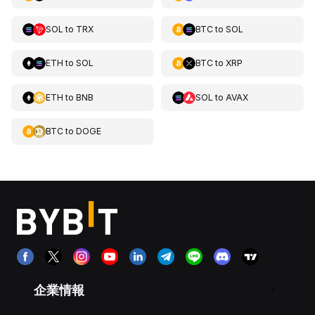
SOL
to
TRX
BTC
to
SOL
ETH
to
SOL
BTC
to
XRP
ETH
to
BNB
SOL
to
AVAX
BTC
to
DOGE
企業情報