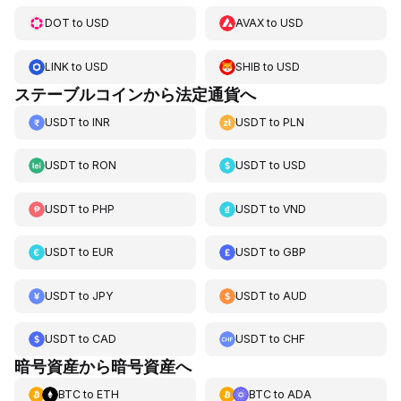
DOT
to
USD
AVAX
to
USD
LINK
to
USD
SHIB
to
USD
ステーブルコインから法定通貨へ
USDT
to
INR
USDT
to
PLN
USDT
to
RON
USDT
to
USD
USDT
to
PHP
USDT
to
VND
USDT
to
EUR
USDT
to
GBP
USDT
to
JPY
USDT
to
AUD
USDT
to
CAD
USDT
to
CHF
暗号資産から暗号資産へ
BTC
to
ETH
BTC
to
ADA