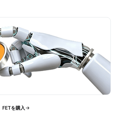
う
格分析
FETを購入