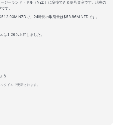
anceはBybitでニュージーランド・ドル（NZD）に変換できる暗号資産です。現在の
ZDです。
eの時価総額は$512.90M NZDで、24時間の取引量は$53.86M NZDです。
llianceは1.26%上昇しました。
しょう
アルタイムで更新されます。