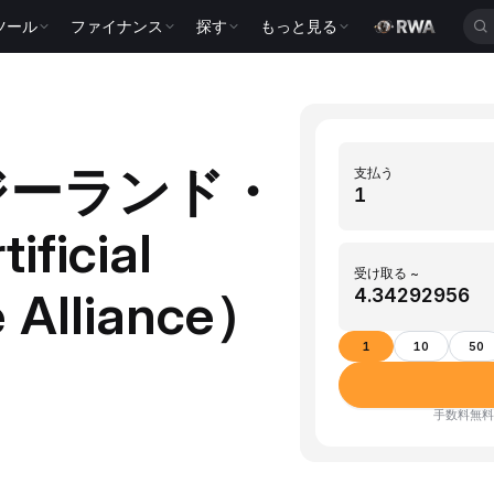
ツール
ファイナンス
探す
もっと見る
ージーランド・
支払う
icial
受け取る ~
e Alliance）
1
10
50
手数料無料