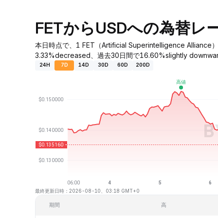
FETからUSDへの為替レ
本日時点で、1 FET（Artificial Superintelligen
3.33%decreased、過去30日間で16.60%slightly dow
24H
7D
14D
30D
60D
200D
最終更新日時：2026-08-10、03:18 GMT+0
期間
高