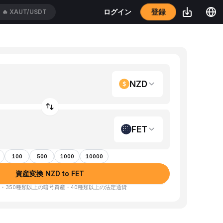
登録
ログイン
🔥
XAUT/USDT
NZD
FET
100
500
1000
10000
資産変換 NZD to FET
・350種類以上の暗号資産・40種類以上の法定通貨