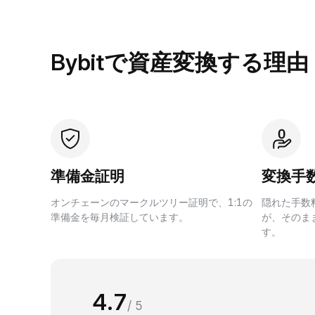
Bybitで資産変換する理由
準備金証明
変換手
オンチェーンのマークルツリー証明で、1:1の
隠れた手数
準備金を毎月検証しています。
が、そのま
す。
4.7
/ 5