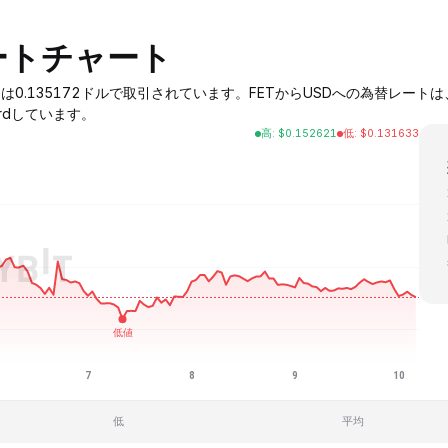
ートチャート
ce Alliance）は0.135172ドルで取引されています。FETからUSDへの為替
nwardしています。
高
:
$
0.152621
低
:
$
0.131633
低
平均