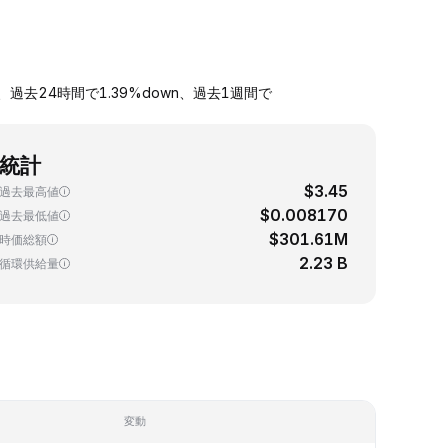
レートは、過去24時間で1.39%down、過去1週間で
統計
$3.45
過去最高値
$0.008170
過去最低値
$301.61M
時価総額
2.23 B
循環供給量
変動