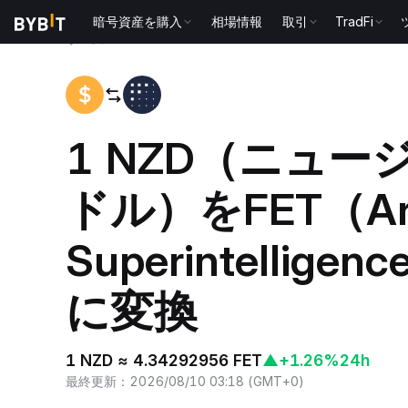
暗号資産を購入
相場情報
取引
TradFi
ホーム
NZD to FET
1 NZD（ニュ
ドル）をFET（Artif
Superintelligenc
に変換
1 NZD ≈ 4.34292956 FET
▲
+1.26%
24h
最終更新
：
2026/08/10 03:18
(
GMT+0
)