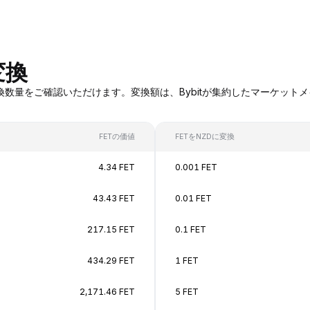
変換
ETへの変換数量をご確認いただけます。変換額は、Bybitが集約したマー
FETの価値
FETをNZDに変換
4.34 FET
0.001 FET
43.43 FET
0.01 FET
217.15 FET
0.1 FET
434.29 FET
1 FET
2,171.46 FET
5 FET