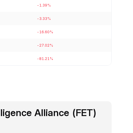
-1.39%
-3.33%
-16.60%
-27.02%
-81.21%
elligence Alliance (FET)