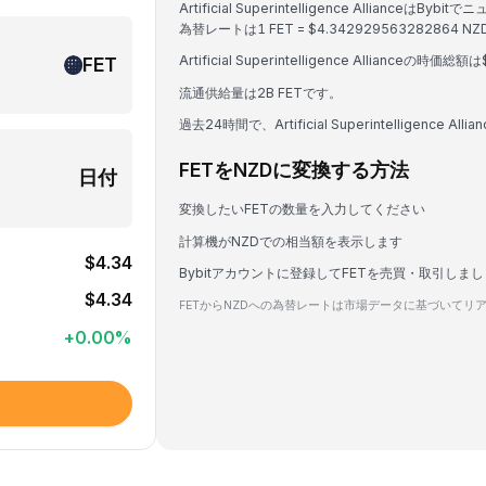
Artificial Superintelligence Alli
為替レートは1 FET = $4.342929563282864 N
Artificial Superintelligence Allianc
FET
流通供給量は2B FETです。
過去24時間で、Artificial Superintelligence A
FETをNZDに変換する方法
日付
変換したいFETの数量を入力してください
計算機がNZDでの相当額を表示します
$4.34
Bybitアカウントに登録してFETを売買・取引しま
$4.34
FETからNZDへの為替レートは市場データに基づいてリ
+
0.00
%